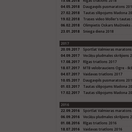
15.08.2018
Rīgas triatlons 2018
04.05.2018
Daugavpils pusmaratons 20
27.02.2018
Tautas slēpojums Madona 2
19.02.2018
Trases video Moller's taut
06.02.2018
Olimpietis Oskars Muižnieks 
23.01.2018
Sniega diena 2018
2017
20.09.2017
Sportlat Valmieras maratons
04.09.2017
Vecāķu pludmales skrējiens 
17.08.2017
Rīgas triatlons 2017
18.07.2017
MTB velobrauciens Ogre - Ikš
04.07.2017
Vaidavas triatlons 2017
10.05.2017
Daugavpils pusmaratons 20
01.03.2017
Tautas slēpojums Madona 2
17.02.2017
Tautas slēpojums Madona 20
2016
22.09.2016
Sportlat Valmieras maratons
06.09.2016
Vecāķu pludmales skrējiens 
01.08.2016
Rīgas triatlons 2016
18.07.2016
Vaidavas triatlons 2016