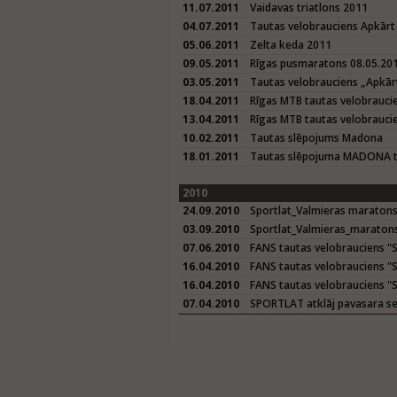
11.07.2011
Vaidavas triatlons 2011
04.07.2011
Tautas velobrauciens Apkārt
05.06.2011
Zelta keda 2011
09.05.2011
Rīgas pusmaratons 08.05.20
03.05.2011
Tautas velobrauciens „Apkār
18.04.2011
Rīgas MTB tautas velobrauci
13.04.2011
Rīgas MTB tautas velobrauci
10.02.2011
Tautas slēpojums Madona
18.01.2011
Tautas slēpojuma MADONA tr
2010
24.09.2010
Sportlat_Valmieras maratons
03.09.2010
Sportlat_Valmieras_maraton
07.06.2010
FANS tautas velobrauciens "Sē
16.04.2010
FANS tautas velobrauciens "Sē
16.04.2010
FANS tautas velobrauciens "S
07.04.2010
SPORTLAT atklāj pavasara se