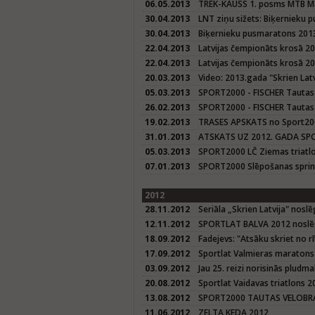
06.05.2013
TREK-KAUSS 1. posms MTB M
30.04.2013
LNT ziņu sižets: Biķernieku
30.04.2013
Biķernieku pusmaratons 201
22.04.2013
Latvijas čempionāts krosā 20
22.04.2013
Latvijas čempionāts krosā 2
20.03.2013
Video: 2013.gada "Skrien Latvi
05.03.2013
SPORT2000 - FISCHER Tautas
26.02.2013
SPORT2000 - FISCHER Tautas
19.02.2013
TRASES APSKATS no Sport200
31.01.2013
ATSKATS UZ 2012. GADA SPO
05.03.2013
SPORT2000 LČ Ziemas triatl
07.01.2013
SPORT2000 Slēpošanas sprin
2012
28.11.2012
Seriāla „Skrien Latvija" nosl
12.11.2012
SPORTLAT BALVA 2012 nosl
18.09.2012
Fadejevs: "Atsāku skriet no 
17.09.2012
Sportlat Valmieras maratons
03.09.2012
Jau 25. reizi norisinās pludm
20.08.2012
Sportlat Vaidavas triatlons 2
13.08.2012
SPORT2000 TAUTAS VELOBRA
11.06.2012
ZELTA KEDA 2012