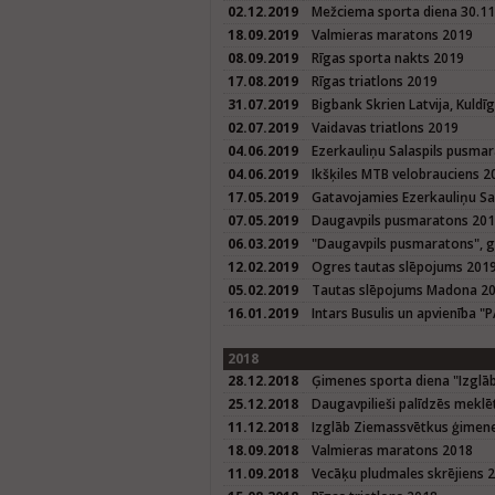
02.12.2019
Mežciema sporta diena 30.1
18.09.2019
Valmieras maratons 2019
08.09.2019
Rīgas sporta nakts 2019
17.08.2019
Rīgas triatlons 2019
31.07.2019
Bigbank Skrien Latvija, Kuld
02.07.2019
Vaidavas triatlons 2019
04.06.2019
Ezerkauliņu Salaspils pusma
04.06.2019
Ikšķiles MTB velobrauciens 2
17.05.2019
Gatavojamies Ezerkauliņu S
07.05.2019
Daugavpils pusmaratons 20
06.03.2019
"Daugavpils pusmaratons", 
12.02.2019
Ogres tautas slēpojums 201
05.02.2019
Tautas slēpojums Madona 2
16.01.2019
Intars Busulis un apvienība "
2018
28.12.2018
Ģimenes sporta diena "Izglā
25.12.2018
Daugavpilieši palīdzēs meklē
11.12.2018
Izglāb Ziemassvētkus ģimene
18.09.2018
Valmieras maratons 2018
11.09.2018
Vecāķu pludmales skrējiens 