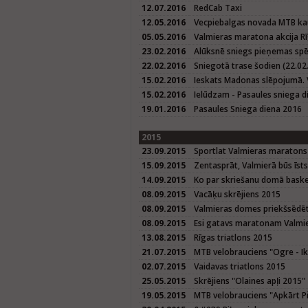
12.07.2016
RedCab Taxi
12.05.2016
Vecpiebalgas novada MTB kau
05.05.2016
Valmieras maratona akcija Rī
23.02.2016
Alūksnē sniegs pieņemas spē
22.02.2016
Sniegotā trase šodien (22.02.
15.02.2016
Ieskats Madonas slēpojumā. 
15.02.2016
Ielūdzam - Pasaules sniega d
19.01.2016
Pasaules Sniega diena 2016
2015
23.09.2015
Sportlat Valmieras maratons
15.09.2015
Zentasprāt, Valmierā būs īst
14.09.2015
Ko par skriešanu domā baske
08.09.2015
Vacāķu skrējiens 2015
08.09.2015
Valmieras domes priekšsēdētā
08.09.2015
Esi gatavs maratonam Valmier
13.08.2015
Rīgas triatlons 2015
21.07.2015
MTB velobrauciens "Ogre - Ik
02.07.2015
Vaidavas triatlons 2015
25.05.2015
Skrējiens "Olaines apļi 2015"
19.05.2015
MTB velobrauciens "Apkārt P