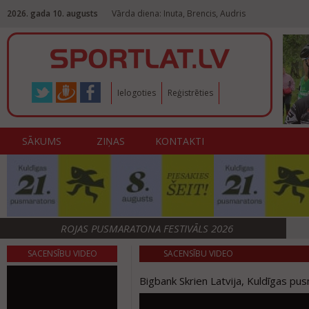
2026. gada 10. augusts
Vārda diena: Inuta, Brencis, Audris
Ielogoties
Reģistrēties
SĀKUMS
ZIŅAS
KONTAKTI
ROJAS PUSMARATONA FESTIVĀLS 2026
SACENSĪBU VIDEO
SACENSĪBU VIDEO
Bigbank Skrien Latvija, Kuldīgas p