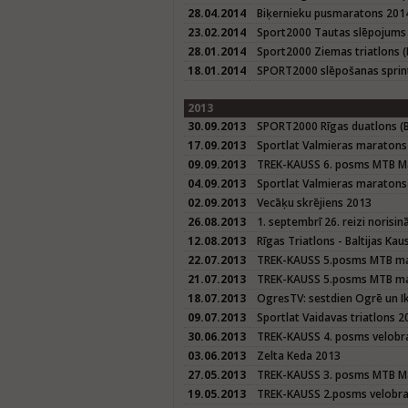
28.04.2014
Biķernieku pusmaratons 201
23.02.2014
Sport2000 Tautas slēpojums
28.01.2014
Sport2000 Ziemas triatlons (
18.01.2014
SPORT2000 slēpošanas sprin
2013
30.09.2013
SPORT2000 Rīgas duatlons (Ba
17.09.2013
Sportlat Valmieras maratons
09.09.2013
TREK-KAUSS 6. posms MTB M
04.09.2013
Sportlat Valmieras maraton
02.09.2013
Vecāķu skrējiens 2013
26.08.2013
1. septembrī 26. reizi norisi
12.08.2013
Rīgas Triatlons - Baltijas K
22.07.2013
TREK-KAUSS 5.posms MTB mar
21.07.2013
TREK-KAUSS 5.posms MTB mar
18.07.2013
OgresTV: sestdien Ogrē un I
09.07.2013
Sportlat Vaidavas triatlons 2
30.06.2013
TREK-KAUSS 4. posms velobra
03.06.2013
Zelta Keda 2013
27.05.2013
TREK-KAUSS 3. posms MTB M
19.05.2013
TREK-KAUSS 2.posms velobrac