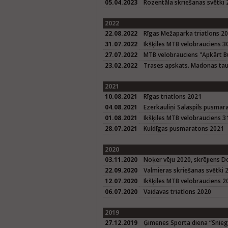
05.04.2023
Rozentāla skriešanas svētki
2022
22.08.2022
Rīgas Mežaparka triatlons 2
31.07.2022
Ikšķiles MTB velobrauciens 3
27.07.2022
MTB velobrauciens "Apkārt B
23.02.2022
Trases apskats. Madonas tau
2021
10.08.2021
Rīgas triatlons 2021
04.08.2021
Ezerkauliņi Salaspils pusmar
01.08.2021
Ikšķiles MTB velobrauciens 3
28.07.2021
Kuldīgas pusmaratons 2021
2020
03.11.2020
Noķer vēju 2020, skrējiens D
22.09.2020
Valmieras skriešanas svētki 
12.07.2020
Ikšķiles MTB velobrauciens 2
06.07.2020
Vaidavas triatlons 2020
2019
27.12.2019
Ģimenes Sporta diena “Sniegba