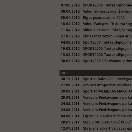
07.05.2012
SPORT2000 Tautas velobrauci
30.04.2012
Video: Skrien Latvija: Žolner
30.04.2012
Rīgas pusmaratons 2012
18.04.2012
Video: Fadejevs: "Ir doma š
11.04.2012
Video: Upenieks: "Skrējēju sa
27.03.2012
Skriešanas sezonu kopā ar Fa
04.03.2012
Sport2000 Tautas slēpojums
19.02.2012
SPORT2000 Tautas slēpojum
13.02.2012
SPORT2000 Tautas slēpojuma
30.01.2012
Sport2000 Slēpošanas sprint
2011
30.11.2011
Sportlat Balva 2011 noslēg
27.09.2011
Atskats uz Sportlat Valmier
20.09.2011
Sportlat VALMIERAS MARAT
29.08.2011
Ventspils Piedzīvojuma parka
24.08.2011
Ventspils Piedzīvojumu parka 
24.08.2011
Ventspils Piedzīvojumu parka
04.08.2011
Ogres un Ikšķiles tūrisma att
28.07.2011
VELOBRAUCIENS OGRĒ PULCĒ 
12.07.2011
Skrējiens apkārt Vaidavas e