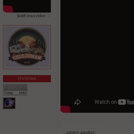
Skatīt visus video
STATISTIKA
VIDEO ARHĪVS