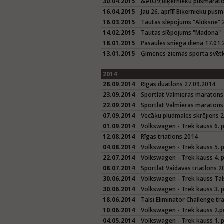
30.04.2015
&#039;Biķernieku pusmarat
16.04.2015
Jau 26. aprīlī Biķernieku pus
16.03.2015
Tautas slēpojums "Alūksne" 
14.02.2015
Tautas slēpojums "Madona"
18.01.2015
Pasaules sniega diena 17.01
13.01.2015
Ģimenes ziemas sporta svētk
2014
28.09.2014
Rīgas duatlons 27.09.2014
23.09.2014
Sportlat Valmieras maratons
22.09.2014
Sportlat Valmieras maratons 
07.09.2014
Vecāķu pludmales skrējiens 
01.09.2014
Volkswagen - Trek kauss 6. 
12.08.2014
Rīgas triatlons 2014
04.08.2014
Volkswagen - Trek kauss 5. 
22.07.2014
Volkswagen - Trek kauss 4. 
08.07.2014
Sportlat Vaidavas triatlons 2
30.06.2014
Volkswagen - Trek kauss Tals
30.06.2014
Volkswagen - Trek kauss 3. p
18.06.2014
Talsi Eliminator Challenge tr
10.06.2014
Volkswagen - Trek kauss 2.p
04.05.2014
Volkswagen - Trek kauss 1. 