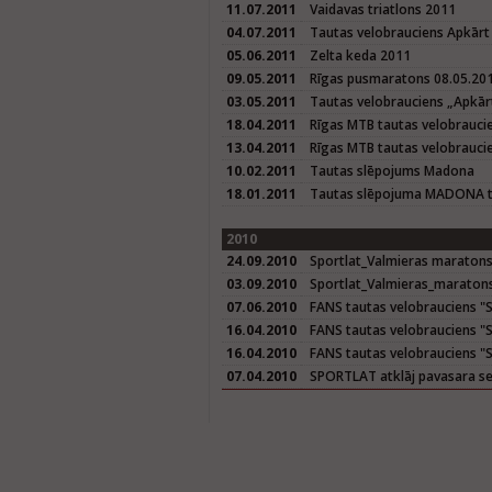
11.07.2011
Vaidavas triatlons 2011
04.07.2011
Tautas velobrauciens Apkārt
05.06.2011
Zelta keda 2011
09.05.2011
Rīgas pusmaratons 08.05.20
03.05.2011
Tautas velobrauciens „Apkār
18.04.2011
Rīgas MTB tautas velobrauci
13.04.2011
Rīgas MTB tautas velobrauci
10.02.2011
Tautas slēpojums Madona
18.01.2011
Tautas slēpojuma MADONA tr
2010
24.09.2010
Sportlat_Valmieras maratons
03.09.2010
Sportlat_Valmieras_maraton
07.06.2010
FANS tautas velobrauciens "Sē
16.04.2010
FANS tautas velobrauciens "Sē
16.04.2010
FANS tautas velobrauciens "S
07.04.2010
SPORTLAT atklāj pavasara se