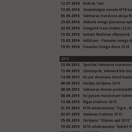
12.07.2016
RedCab Taxi
12.05.2016
Vecpiebalgas novada MTB kau
05.05.2016
Valmieras maratona akcija Rī
23.02.2016
Alūksnē sniegs pieņemas spē
22.02.2016
Sniegotā trase šodien (22.02.
15.02.2016
Ieskats Madonas slēpojumā. 
15.02.2016
Ielūdzam - Pasaules sniega d
19.01.2016
Pasaules Sniega diena 2016
2015
23.09.2015
Sportlat Valmieras maratons
15.09.2015
Zentasprāt, Valmierā būs īst
14.09.2015
Ko par skriešanu domā baske
08.09.2015
Vacāķu skrējiens 2015
08.09.2015
Valmieras domes priekšsēdētā
08.09.2015
Esi gatavs maratonam Valmier
13.08.2015
Rīgas triatlons 2015
21.07.2015
MTB velobrauciens "Ogre - Ik
02.07.2015
Vaidavas triatlons 2015
25.05.2015
Skrējiens "Olaines apļi 2015"
19.05.2015
MTB velobrauciens "Apkārt P