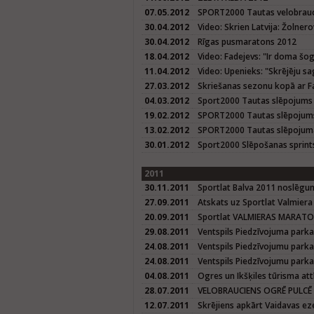
07.05.2012
SPORT2000 Tautas velobrauci
30.04.2012
Video: Skrien Latvija: Žolner
30.04.2012
Rīgas pusmaratons 2012
18.04.2012
Video: Fadejevs: "Ir doma š
11.04.2012
Video: Upenieks: "Skrējēju sa
27.03.2012
Skriešanas sezonu kopā ar Fa
04.03.2012
Sport2000 Tautas slēpojums
19.02.2012
SPORT2000 Tautas slēpojum
13.02.2012
SPORT2000 Tautas slēpojuma
30.01.2012
Sport2000 Slēpošanas sprint
2011
30.11.2011
Sportlat Balva 2011 noslēg
27.09.2011
Atskats uz Sportlat Valmier
20.09.2011
Sportlat VALMIERAS MARAT
29.08.2011
Ventspils Piedzīvojuma parka
24.08.2011
Ventspils Piedzīvojumu parka 
24.08.2011
Ventspils Piedzīvojumu parka
04.08.2011
Ogres un Ikšķiles tūrisma att
28.07.2011
VELOBRAUCIENS OGRĒ PULCĒ 
12.07.2011
Skrējiens apkārt Vaidavas e