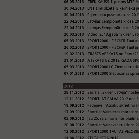
06.05.2013
TREK-KAUSS 1. posms MTB M
30.04.2013
LNT ziņu sižets: Biķernieku
30.04.2013
Biķernieku pusmaratons 201
22.04.2013
Latvijas čempionāts krosā 20
22.04.2013
Latvijas čempionāts krosā 2
20.03.2013
Video: 2013.gada "Skrien Latvi
05.03.2013
SPORT2000 - FISCHER Tautas
26.02.2013
SPORT2000 - FISCHER Tautas
19.02.2013
TRASES APSKATS no Sport200
31.01.2013
ATSKATS UZ 2012. GADA SPO
05.03.2013
SPORT2000 LČ Ziemas triatl
07.01.2013
SPORT2000 Slēpošanas sprin
2012
28.11.2012
Seriāla „Skrien Latvija" nosl
12.11.2012
SPORTLAT BALVA 2012 nosl
18.09.2012
Fadejevs: "Atsāku skriet no 
17.09.2012
Sportlat Valmieras maratons
03.09.2012
Jau 25. reizi norisinās pludm
20.08.2012
Sportlat Vaidavas triatlons 2
13.08.2012
SPORT2000 TAUTAS VELOBRA
11.06.2012
ZELTA KEDA 2012