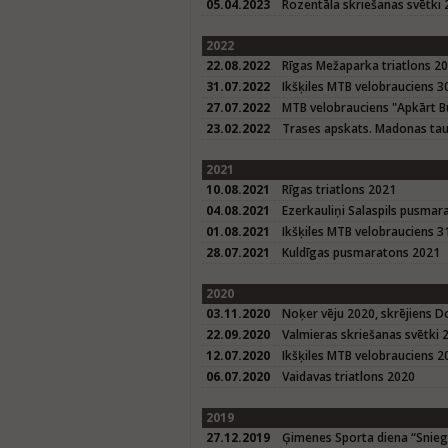
05.04.2023
Rozentāla skriešanas svētki
2022
22.08.2022
Rīgas Mežaparka triatlons 2
31.07.2022
Ikšķiles MTB velobrauciens 3
27.07.2022
MTB velobrauciens "Apkārt B
23.02.2022
Trases apskats. Madonas tau
2021
10.08.2021
Rīgas triatlons 2021
04.08.2021
Ezerkauliņi Salaspils pusmar
01.08.2021
Ikšķiles MTB velobrauciens 3
28.07.2021
Kuldīgas pusmaratons 2021
2020
03.11.2020
Noķer vēju 2020, skrējiens D
22.09.2020
Valmieras skriešanas svētki 
12.07.2020
Ikšķiles MTB velobrauciens 2
06.07.2020
Vaidavas triatlons 2020
2019
27.12.2019
Ģimenes Sporta diena “Sniegba