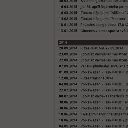
30.04.2015
&#039;Biķernieku pusmarat
16.04.2015
Jau 26. aprīlī Biķernieku pus
16.03.2015
Tautas slēpojums "Alūksne" 
14.02.2015
Tautas slēpojums "Madona"
18.01.2015
Pasaules sniega diena 17.01
13.01.2015
Ģimenes ziemas sporta svētk
2014
28.09.2014
Rīgas duatlons 27.09.2014
23.09.2014
Sportlat Valmieras maratons
22.09.2014
Sportlat Valmieras maratons 
07.09.2014
Vecāķu pludmales skrējiens 
01.09.2014
Volkswagen - Trek kauss 6. 
12.08.2014
Rīgas triatlons 2014
04.08.2014
Volkswagen - Trek kauss 5. 
22.07.2014
Volkswagen - Trek kauss 4. 
08.07.2014
Sportlat Vaidavas triatlons 2
30.06.2014
Volkswagen - Trek kauss Tals
30.06.2014
Volkswagen - Trek kauss 3. p
18.06.2014
Talsi Eliminator Challenge tr
10.06.2014
Volkswagen - Trek kauss 2.p
04.05.2014
Volkswagen - Trek kauss 1. 