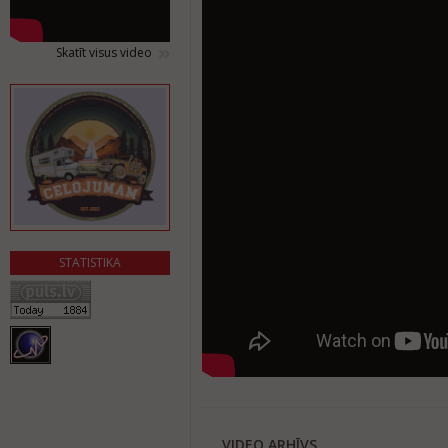
Skatīt visus video
STATISTIKA
VIDEO ARHĪVS