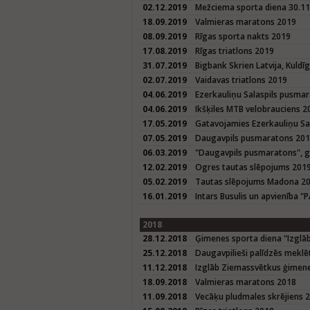
02.12.2019
Mežciema sporta diena 30.1
18.09.2019
Valmieras maratons 2019
08.09.2019
Rīgas sporta nakts 2019
17.08.2019
Rīgas triatlons 2019
31.07.2019
Bigbank Skrien Latvija, Kuld
02.07.2019
Vaidavas triatlons 2019
04.06.2019
Ezerkauliņu Salaspils pusma
04.06.2019
Ikšķiles MTB velobrauciens 2
17.05.2019
Gatavojamies Ezerkauliņu S
07.05.2019
Daugavpils pusmaratons 20
06.03.2019
"Daugavpils pusmaratons", 
12.02.2019
Ogres tautas slēpojums 201
05.02.2019
Tautas slēpojums Madona 2
16.01.2019
Intars Busulis un apvienība "
2018
28.12.2018
Ģimenes sporta diena "Izglā
25.12.2018
Daugavpilieši palīdzēs meklē
11.12.2018
Izglāb Ziemassvētkus ģimene
18.09.2018
Valmieras maratons 2018
11.09.2018
Vecāķu pludmales skrējiens 