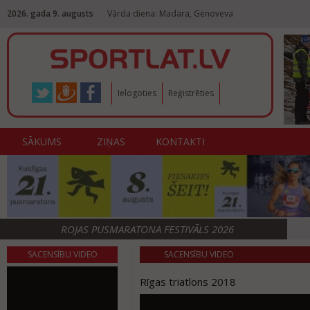
2026. gada 9. augusts
Vārda diena: Madara, Genoveva
Ielogoties
Reģistrēties
SĀKUMS
ZIŅAS
KONTAKTI
ROJAS PUSMARATONA FESTIVĀLS 2026
SACENSĪBU VIDEO
SACENSĪBU VIDEO
Rīgas triatlons 2018