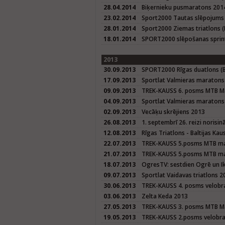
28.04.2014
Biķernieku pusmaratons 201
23.02.2014
Sport2000 Tautas slēpojums
28.01.2014
Sport2000 Ziemas triatlons (
18.01.2014
SPORT2000 slēpošanas sprin
2013
30.09.2013
SPORT2000 Rīgas duatlons (Ba
17.09.2013
Sportlat Valmieras maratons
09.09.2013
TREK-KAUSS 6. posms MTB M
04.09.2013
Sportlat Valmieras maraton
02.09.2013
Vecāķu skrējiens 2013
26.08.2013
1. septembrī 26. reizi norisi
12.08.2013
Rīgas Triatlons - Baltijas K
22.07.2013
TREK-KAUSS 5.posms MTB mar
21.07.2013
TREK-KAUSS 5.posms MTB mar
18.07.2013
OgresTV: sestdien Ogrē un I
09.07.2013
Sportlat Vaidavas triatlons 2
30.06.2013
TREK-KAUSS 4. posms velobra
03.06.2013
Zelta Keda 2013
27.05.2013
TREK-KAUSS 3. posms MTB M
19.05.2013
TREK-KAUSS 2.posms velobrac