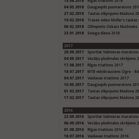
15.08.2018
Rīgas triatlons 2018
04.05.2018
Daugavpils pusmaratons 20
27.02.2018
Tautas slēpojums Madona 2
19.02.2018
Trases video Moller's taut
06.02.2018
Olimpietis Oskars Muižnieks 
23.01.2018
Sniega diena 2018
2017
20.09.2017
Sportlat Valmieras maratons
04.09.2017
Vecāķu pludmales skrējiens 
17.08.2017
Rīgas triatlons 2017
18.07.2017
MTB velobrauciens Ogre - Ikš
04.07.2017
Vaidavas triatlons 2017
10.05.2017
Daugavpils pusmaratons 20
01.03.2017
Tautas slēpojums Madona 2
17.02.2017
Tautas slēpojums Madona 20
2016
22.09.2016
Sportlat Valmieras maratons
06.09.2016
Vecāķu pludmales skrējiens 
01.08.2016
Rīgas triatlons 2016
18.07.2016
Vaidavas triatlons 2016