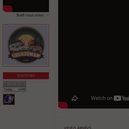
Skatīt visus video
STATISTIKA
VIDEO ARHĪVS