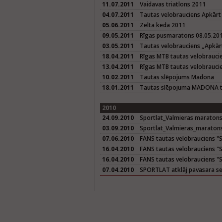
11.07.2011
Vaidavas triatlons 2011
04.07.2011
Tautas velobrauciens Apkārt
05.06.2011
Zelta keda 2011
09.05.2011
Rīgas pusmaratons 08.05.20
03.05.2011
Tautas velobrauciens „Apkār
18.04.2011
Rīgas MTB tautas velobrauci
13.04.2011
Rīgas MTB tautas velobrauci
10.02.2011
Tautas slēpojums Madona
18.01.2011
Tautas slēpojuma MADONA tr
2010
24.09.2010
Sportlat_Valmieras maratons
03.09.2010
Sportlat_Valmieras_maraton
07.06.2010
FANS tautas velobrauciens "Sē
16.04.2010
FANS tautas velobrauciens "Sē
16.04.2010
FANS tautas velobrauciens "S
07.04.2010
SPORTLAT atklāj pavasara se