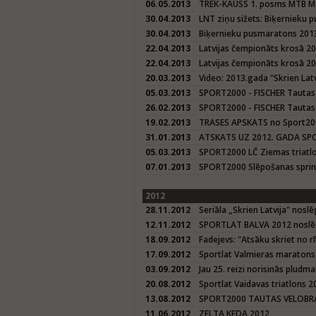
06.05.2013
TREK-KAUSS 1. posms MTB M
30.04.2013
LNT ziņu sižets: Biķernieku
30.04.2013
Biķernieku pusmaratons 201
22.04.2013
Latvijas čempionāts krosā 20
22.04.2013
Latvijas čempionāts krosā 2
20.03.2013
Video: 2013.gada "Skrien Latvi
05.03.2013
SPORT2000 - FISCHER Tautas
26.02.2013
SPORT2000 - FISCHER Tautas
19.02.2013
TRASES APSKATS no Sport200
31.01.2013
ATSKATS UZ 2012. GADA SPO
05.03.2013
SPORT2000 LČ Ziemas triatl
07.01.2013
SPORT2000 Slēpošanas sprin
2012
28.11.2012
Seriāla „Skrien Latvija" nosl
12.11.2012
SPORTLAT BALVA 2012 nosl
18.09.2012
Fadejevs: "Atsāku skriet no 
17.09.2012
Sportlat Valmieras maratons
03.09.2012
Jau 25. reizi norisinās pludm
20.08.2012
Sportlat Vaidavas triatlons 2
13.08.2012
SPORT2000 TAUTAS VELOBRA
11.06.2012
ZELTA KEDA 2012