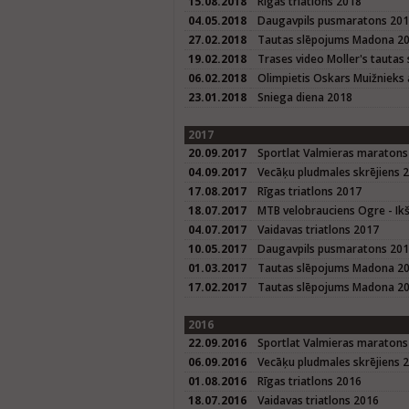
15.08.2018
Rīgas triatlons 2018
04.05.2018
Daugavpils pusmaratons 20
27.02.2018
Tautas slēpojums Madona 2
19.02.2018
Trases video Moller's taut
06.02.2018
Olimpietis Oskars Muižnieks 
23.01.2018
Sniega diena 2018
2017
20.09.2017
Sportlat Valmieras maratons
04.09.2017
Vecāķu pludmales skrējiens 
17.08.2017
Rīgas triatlons 2017
18.07.2017
MTB velobrauciens Ogre - Ikš
04.07.2017
Vaidavas triatlons 2017
10.05.2017
Daugavpils pusmaratons 20
01.03.2017
Tautas slēpojums Madona 2
17.02.2017
Tautas slēpojums Madona 20
2016
22.09.2016
Sportlat Valmieras maratons
06.09.2016
Vecāķu pludmales skrējiens 
01.08.2016
Rīgas triatlons 2016
18.07.2016
Vaidavas triatlons 2016