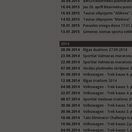
30.04.2015
&#039;Biķernieku pusmarat
16.04.2015
Jau 26. aprīlī Biķernieku pus
16.03.2015
Tautas slēpojums "Alūksne" 
14.02.2015
Tautas slēpojums "Madona"
18.01.2015
Pasaules sniega diena 17.01
13.01.2015
Ģimenes ziemas sporta svētk
2014
28.09.2014
Rīgas duatlons 27.09.2014
23.09.2014
Sportlat Valmieras maratons
22.09.2014
Sportlat Valmieras maratons 
07.09.2014
Vecāķu pludmales skrējiens 
01.09.2014
Volkswagen - Trek kauss 6. 
12.08.2014
Rīgas triatlons 2014
04.08.2014
Volkswagen - Trek kauss 5. 
22.07.2014
Volkswagen - Trek kauss 4. 
08.07.2014
Sportlat Vaidavas triatlons 2
30.06.2014
Volkswagen - Trek kauss Tals
30.06.2014
Volkswagen - Trek kauss 3. p
18.06.2014
Talsi Eliminator Challenge tr
10.06.2014
Volkswagen - Trek kauss 2.p
04.05.2014
Volkswagen - Trek kauss 1. 