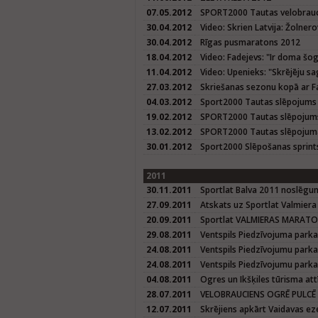
07.05.2012
SPORT2000 Tautas velobrauci
30.04.2012
Video: Skrien Latvija: Žolner
30.04.2012
Rīgas pusmaratons 2012
18.04.2012
Video: Fadejevs: "Ir doma š
11.04.2012
Video: Upenieks: "Skrējēju sa
27.03.2012
Skriešanas sezonu kopā ar Fa
04.03.2012
Sport2000 Tautas slēpojums
19.02.2012
SPORT2000 Tautas slēpojum
13.02.2012
SPORT2000 Tautas slēpojuma
30.01.2012
Sport2000 Slēpošanas sprint
2011
30.11.2011
Sportlat Balva 2011 noslēg
27.09.2011
Atskats uz Sportlat Valmier
20.09.2011
Sportlat VALMIERAS MARAT
29.08.2011
Ventspils Piedzīvojuma parka
24.08.2011
Ventspils Piedzīvojumu parka 
24.08.2011
Ventspils Piedzīvojumu parka
04.08.2011
Ogres un Ikšķiles tūrisma att
28.07.2011
VELOBRAUCIENS OGRĒ PULCĒ 
12.07.2011
Skrējiens apkārt Vaidavas e