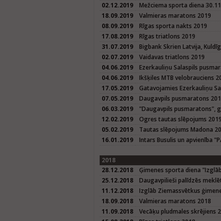
02.12.2019
Mežciema sporta diena 30.1
18.09.2019
Valmieras maratons 2019
08.09.2019
Rīgas sporta nakts 2019
17.08.2019
Rīgas triatlons 2019
31.07.2019
Bigbank Skrien Latvija, Kuld
02.07.2019
Vaidavas triatlons 2019
04.06.2019
Ezerkauliņu Salaspils pusma
04.06.2019
Ikšķiles MTB velobrauciens 2
17.05.2019
Gatavojamies Ezerkauliņu S
07.05.2019
Daugavpils pusmaratons 20
06.03.2019
"Daugavpils pusmaratons", 
12.02.2019
Ogres tautas slēpojums 201
05.02.2019
Tautas slēpojums Madona 2
16.01.2019
Intars Busulis un apvienība "
2018
28.12.2018
Ģimenes sporta diena "Izglā
25.12.2018
Daugavpilieši palīdzēs meklē
11.12.2018
Izglāb Ziemassvētkus ģimene
18.09.2018
Valmieras maratons 2018
11.09.2018
Vecāķu pludmales skrējiens 