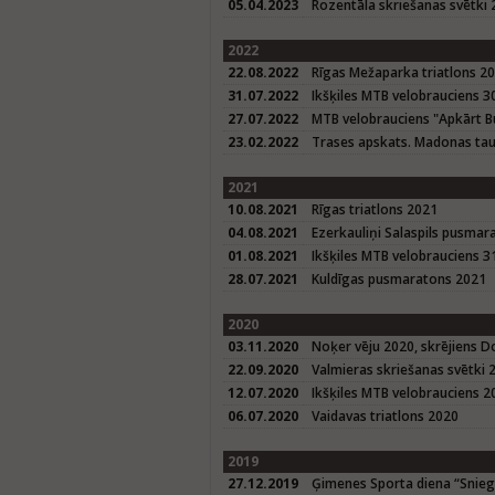
05.04.2023
Rozentāla skriešanas svētki
2022
22.08.2022
Rīgas Mežaparka triatlons 2
31.07.2022
Ikšķiles MTB velobrauciens 3
27.07.2022
MTB velobrauciens "Apkārt B
23.02.2022
Trases apskats. Madonas tau
2021
10.08.2021
Rīgas triatlons 2021
04.08.2021
Ezerkauliņi Salaspils pusmar
01.08.2021
Ikšķiles MTB velobrauciens 3
28.07.2021
Kuldīgas pusmaratons 2021
2020
03.11.2020
Noķer vēju 2020, skrējiens D
22.09.2020
Valmieras skriešanas svētki 
12.07.2020
Ikšķiles MTB velobrauciens 2
06.07.2020
Vaidavas triatlons 2020
2019
27.12.2019
Ģimenes Sporta diena “Sniegba