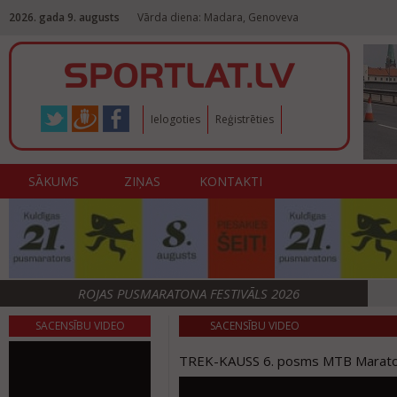
2026. gada 9. augusts
Vārda diena: Madara, Genoveva
Ielogoties
Reģistrēties
SĀKUMS
ZIŅAS
KONTAKTI
ROJAS PUSMARATONA FESTIVĀLS 2026
SACENSĪBU VIDEO
SACENSĪBU VIDEO
TREK-KAUSS 6. posms MTB Marato