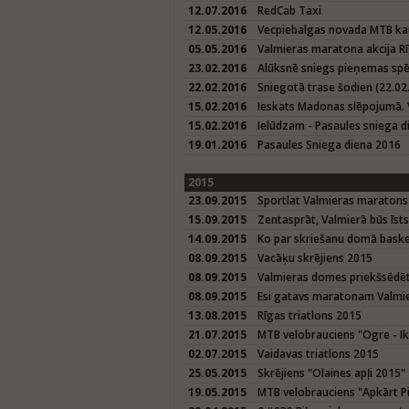
12.07.2016
RedCab Taxi
12.05.2016
Vecpiebalgas novada MTB kau
05.05.2016
Valmieras maratona akcija Rī
23.02.2016
Alūksnē sniegs pieņemas spē
22.02.2016
Sniegotā trase šodien (22.02.
15.02.2016
Ieskats Madonas slēpojumā. 
15.02.2016
Ielūdzam - Pasaules sniega d
19.01.2016
Pasaules Sniega diena 2016
2015
23.09.2015
Sportlat Valmieras maratons
15.09.2015
Zentasprāt, Valmierā būs īst
14.09.2015
Ko par skriešanu domā baske
08.09.2015
Vacāķu skrējiens 2015
08.09.2015
Valmieras domes priekšsēdētā
08.09.2015
Esi gatavs maratonam Valmier
13.08.2015
Rīgas triatlons 2015
21.07.2015
MTB velobrauciens "Ogre - Ik
02.07.2015
Vaidavas triatlons 2015
25.05.2015
Skrējiens "Olaines apļi 2015"
19.05.2015
MTB velobrauciens "Apkārt P