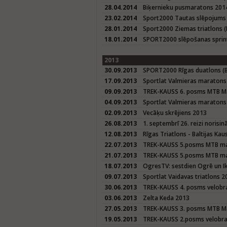
28.04.2014
Biķernieku pusmaratons 201
23.02.2014
Sport2000 Tautas slēpojums
28.01.2014
Sport2000 Ziemas triatlons (
18.01.2014
SPORT2000 slēpošanas sprin
2013
30.09.2013
SPORT2000 Rīgas duatlons (Ba
17.09.2013
Sportlat Valmieras maratons
09.09.2013
TREK-KAUSS 6. posms MTB M
04.09.2013
Sportlat Valmieras maraton
02.09.2013
Vecāķu skrējiens 2013
26.08.2013
1. septembrī 26. reizi norisi
12.08.2013
Rīgas Triatlons - Baltijas K
22.07.2013
TREK-KAUSS 5.posms MTB mar
21.07.2013
TREK-KAUSS 5.posms MTB mar
18.07.2013
OgresTV: sestdien Ogrē un I
09.07.2013
Sportlat Vaidavas triatlons 2
30.06.2013
TREK-KAUSS 4. posms velobra
03.06.2013
Zelta Keda 2013
27.05.2013
TREK-KAUSS 3. posms MTB M
19.05.2013
TREK-KAUSS 2.posms velobrac