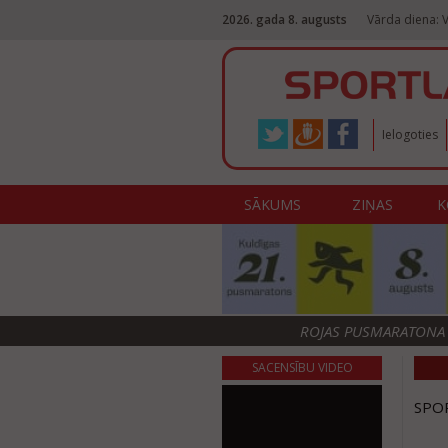
2026. gada 8. augusts
Vārda diena: V
Ielogoties
SĀKUMS
ZIŅAS
K
ROJAS PUSMARATONA F
SACENSĪBU VIDEO
SPOR