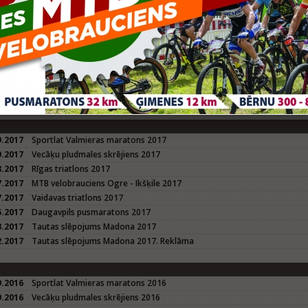
9.2018
Vecāķu pludmales skrējiens 2018
8.2018
Rīgas triatlons 2018
5.2018
Daugavpils pusmaratons 2018
2.2018
Tautas slēpojums Madona 2018
2.2018
Trases video Moller's tautas slēpojumam MADONA
2.2018
Olimpietis Oskars Muižnieks aicina uz ALŪKSNI
1.2018
Sniega diena 2018
9.2017
Sportlat Valmieras maratons 2017
9.2017
Vecāķu pludmales skrējiens 2017
8.2017
Rīgas triatlons 2017
7.2017
MTB velobrauciens Ogre - Ikšķile 2017
7.2017
Vaidavas triatlons 2017
5.2017
Daugavpils pusmaratons 2017
3.2017
Tautas slēpojums Madona 2017
2.2017
Tautas slēpojums Madona 2017. Reklāma
9.2016
Sportlat Valmieras maratons 2016
9.2016
Vecāķu pludmales skrējiens 2016