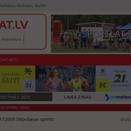
ladislava, Vladislavs, Mudīte
SPORTLAT 
Reģistrēties
ONTAKTI
ESTIVĀLS 2026
LAIKA ZIŅAS:
SACENSĪBU VIDEO
T2000 Slēpošanas sprints
07.01