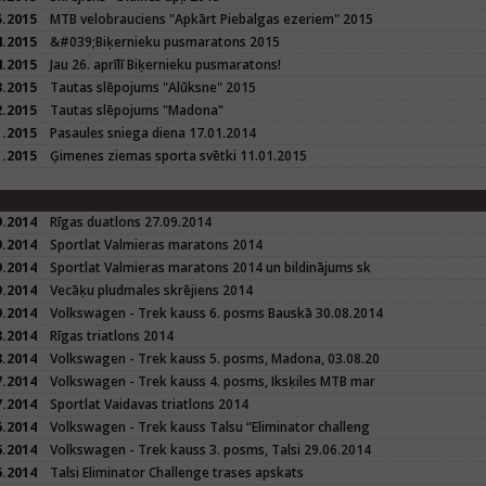
5.2015
MTB velobrauciens "Apkārt Piebalgas ezeriem" 2015
4.2015
&#039;Biķernieku pusmaratons 2015
4.2015
Jau 26. aprīlī Biķernieku pusmaratons!
3.2015
Tautas slēpojums "Alūksne" 2015
2.2015
Tautas slēpojums "Madona"
1.2015
Pasaules sniega diena 17.01.2014
1.2015
Ģimenes ziemas sporta svētki 11.01.2015
9.2014
Rīgas duatlons 27.09.2014
9.2014
Sportlat Valmieras maratons 2014
9.2014
Sportlat Valmieras maratons 2014 un bildinājums sk
9.2014
Vecāķu pludmales skrējiens 2014
9.2014
Volkswagen - Trek kauss 6. posms Bauskā 30.08.2014
8.2014
Rīgas triatlons 2014
8.2014
Volkswagen - Trek kauss 5. posms, Madona, 03.08.20
7.2014
Volkswagen - Trek kauss 4. posms, Iksķiles MTB mar
7.2014
Sportlat Vaidavas triatlons 2014
6.2014
Volkswagen - Trek kauss Talsu “Eliminator challeng
6.2014
Volkswagen - Trek kauss 3. posms, Talsi 29.06.2014
6.2014
Talsi Eliminator Challenge trases apskats