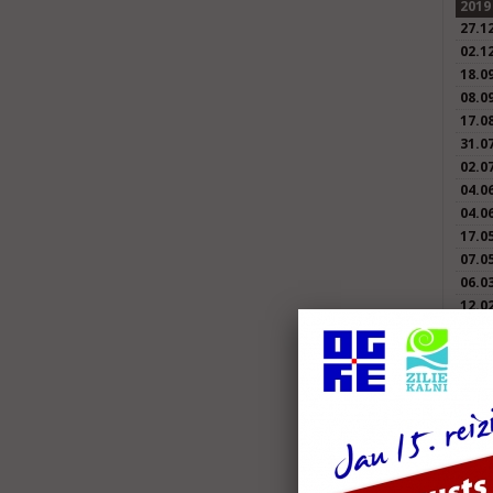
2019
27.1
02.1
18.0
08.0
17.0
31.0
02.0
04.0
04.0
17.0
07.0
06.0
12.0
05.0
16.0
2018
28.1
25.1
11.1
18.0