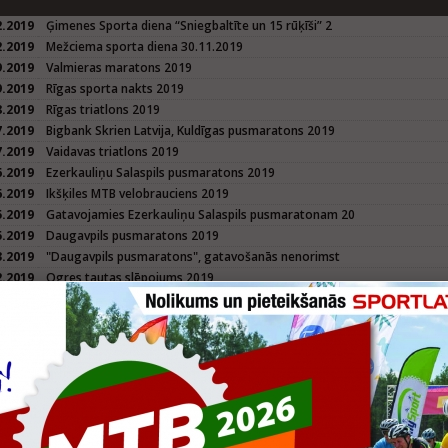
2.2019
Ģimenes Sporta diena “Sniegbaltīte un 15 rūķīši” 2
2.2019
Mežciema sporta diena 30.11.2019
9.2019
Valmieras maratons 2019
9.2019
Rīgas sporta nakts 2019
8.2019
Rīgas triatlons 2019
7.2019
Bigbank Skrien Latvija, Kuldīgas pusmaratons 2019
7.2019
Vaidavas triatlons 2019
6.2019
Ezerkauliņu Salaspils pusmaratons 2019
6.2019
Ikšķiles MTB velobrauciens 2019
5.2019
Gatavojamies Ezerkauliņu Salaspils pusmaratonam 20
5.2019
Daugavpils pusmaratons 2019
3.2019
"Daugavpils pusmaratons", gatavošanās nenorimst
2.2019
Ogres tautas slēpojums 2019
2.2019
Tautas slēpojums Madona 2019
1.2019
Intars Busulis un apvienība "PAR NEKO" aicina uz M
2.2018
Ģimenes sporta diena "Izglāb Ziemassvētkus" 26.12.
2.2018
Daugavpilieši palīdzēs meklēt Grinču Rīgā, 26.dece
2.2018
Izglāb Ziemassvētkus ģimenes sporta dienā!
9.2018
Valmieras maratons 2018