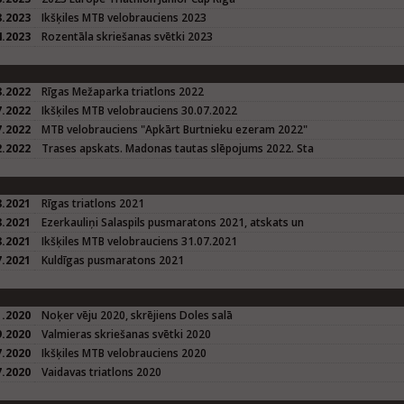
8.2023
Ikšķiles MTB velobrauciens 2023
4.2023
Rozentāla skriešanas svētki 2023
8.2022
Rīgas Mežaparka triatlons 2022
7.2022
Ikšķiles MTB velobrauciens 30.07.2022
7.2022
MTB velobrauciens "Apkārt Burtnieku ezeram 2022"
2.2022
Trases apskats. Madonas tautas slēpojums 2022. Sta
8.2021
Rīgas triatlons 2021
8.2021
Ezerkauliņi Salaspils pusmaratons 2021, atskats un
8.2021
Ikšķiles MTB velobrauciens 31.07.2021
7.2021
Kuldīgas pusmaratons 2021
1.2020
Noķer vēju 2020, skrējiens Doles salā
9.2020
Valmieras skriešanas svētki 2020
7.2020
Ikšķiles MTB velobrauciens 2020
7.2020
Vaidavas triatlons 2020