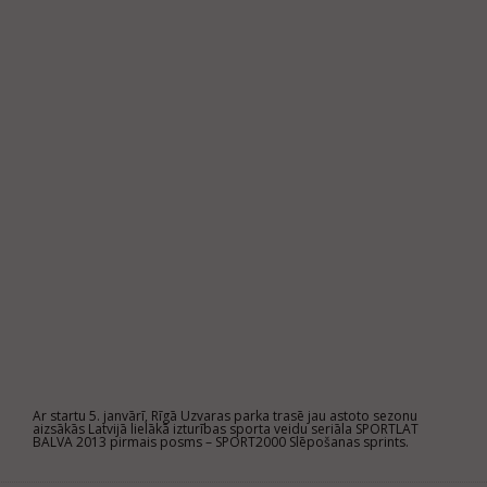
Ar startu 5. janvārī, Rīgā Uzvaras parka trasē jau astoto sezonu
aizsākās Latvijā lielākā izturības sporta veidu seriāla SPORTLAT
BALVA 2013 pirmais posms – SPORT2000 Slēpošanas sprints.