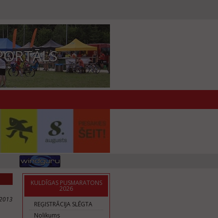
PORTĀLS
KULDĪGAS PUSMARATONS
2026
.2013
REĢISTRĀCIJA SLĒGTA
Nolikums