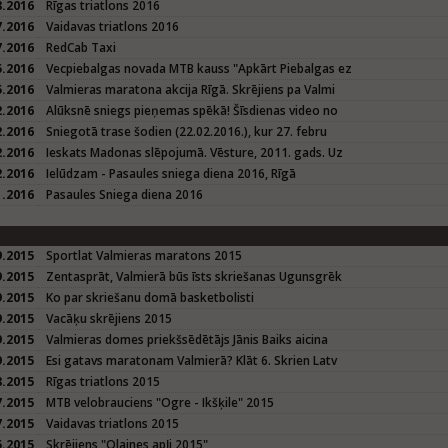
8.2016
Rīgas triatlons 2016
7.2016
Vaidavas triatlons 2016
7.2016
RedCab Taxi
5.2016
Vecpiebalgas novada MTB kauss "Apkārt Piebalgas ez
5.2016
Valmieras maratona akcija Rīgā. Skrējiens pa Valmi
2.2016
Alūksnē sniegs pieņemas spēkā! Šīsdienas video no
2.2016
Sniegotā trase šodien (22.02.2016.), kur 27. febru
2.2016
Ieskats Madonas slēpojumā. Vēsture, 2011. gads. Uz
2.2016
Ielūdzam - Pasaules sniega diena 2016, Rīgā
1.2016
Pasaules Sniega diena 2016
9.2015
Sportlat Valmieras maratons 2015
9.2015
Zentasprāt, Valmierā būs īsts skriešanas Ugunsgrēk
9.2015
Ko par skriešanu domā basketbolisti
9.2015
Vacāķu skrējiens 2015
9.2015
Valmieras domes priekšsēdētājs Jānis Baiks aicina
9.2015
Esi gatavs maratonam Valmierā? Klāt 6. Skrien Latv
8.2015
Rīgas triatlons 2015
7.2015
MTB velobrauciens "Ogre - Ikšķile" 2015
7.2015
Vaidavas triatlons 2015
5.2015
Skrējiens "Olaines apļi 2015"