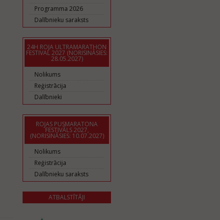
Programma 2026
Dalībnieku saraksts
24H ROJA ULTRAMARATHON
FESTIVAL 2027 (NORISINĀSIES:
28.05.2027)
Nolikums
Reģistrācija
Dalībnieki
ROJAS PUSMARATONA
FESTIVĀLS 2027,
(NORISINĀSIES: 10.07.2027)
Nolikums
Reģistrācija
Dalībnieku saraksts
ATBALSTĪTĀJI