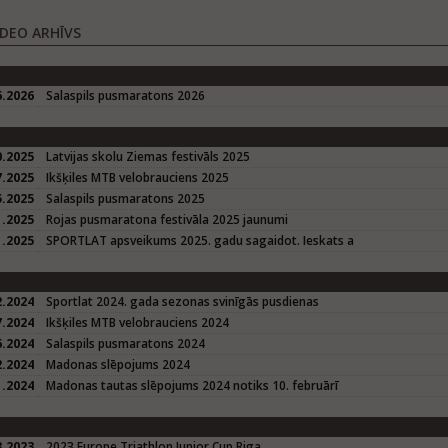
IDEO ARHĪVS
6.2026
Salaspils pusmaratons 2026
0.2025
Latvijas skolu Ziemas festivāls 2025
7.2025
Ikšķiles MTB velobrauciens 2025
5.2025
Salaspils pusmaratons 2025
1.2025
Rojas pusmaratona festivāla 2025 jaunumi
1.2025
SPORTLAT apsveikums 2025. gadu sagaidot. Ieskats a
2.2024
Sportlat 2024. gada sezonas svinīgās pusdienas
7.2024
Ikšķiles MTB velobrauciens 2024
6.2024
Salaspils pusmaratons 2024
2.2024
Madonas slēpojums 2024
1.2024
Madonas tautas slēpojums 2024 notiks 10. februārī
8.2023
2023 Europe Triathlon Junior Cup Riga