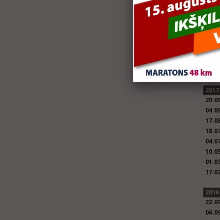
11.0
15.0
04.0
27.0
19.0
06.0
23.0
2017
20.0
04.0
17.0
18.0
04.0
10.0
01.0
17.0
2016
22.0
06.0