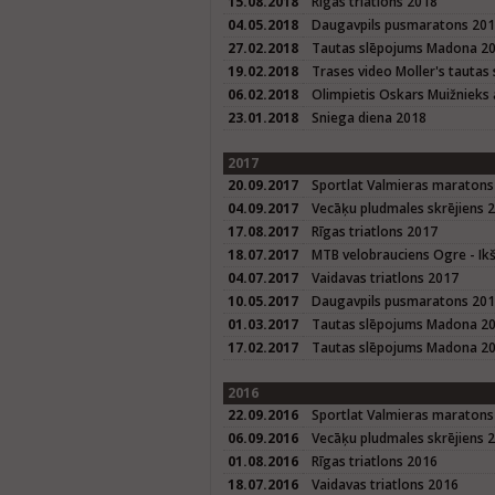
15.08.2018
Rīgas triatlons 2018
04.05.2018
Daugavpils pusmaratons 20
27.02.2018
Tautas slēpojums Madona 2
19.02.2018
Trases video Moller's taut
06.02.2018
Olimpietis Oskars Muižnieks 
23.01.2018
Sniega diena 2018
2017
20.09.2017
Sportlat Valmieras maratons
04.09.2017
Vecāķu pludmales skrējiens 
17.08.2017
Rīgas triatlons 2017
18.07.2017
MTB velobrauciens Ogre - Ikš
04.07.2017
Vaidavas triatlons 2017
10.05.2017
Daugavpils pusmaratons 20
01.03.2017
Tautas slēpojums Madona 2
17.02.2017
Tautas slēpojums Madona 20
2016
22.09.2016
Sportlat Valmieras maratons
06.09.2016
Vecāķu pludmales skrējiens 
01.08.2016
Rīgas triatlons 2016
18.07.2016
Vaidavas triatlons 2016