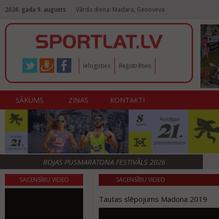
2026. gada 9. augusts
Vārda diena: Madara, Genoveva
Ielogoties
Reģistrēties
SĀKUMS
ZIŅAS
KONTAKTI
ROJAS PUSMARATONA FESTIVĀLS 2026
SACENSĪBU VIDEO
SACENSĪBU VIDEO
Tautas slēpojums Madona 2019