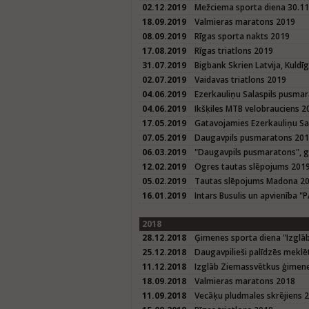
02.12.2019
Mežciema sporta diena 30.1
18.09.2019
Valmieras maratons 2019
08.09.2019
Rīgas sporta nakts 2019
17.08.2019
Rīgas triatlons 2019
31.07.2019
Bigbank Skrien Latvija, Kuld
02.07.2019
Vaidavas triatlons 2019
04.06.2019
Ezerkauliņu Salaspils pusma
04.06.2019
Ikšķiles MTB velobrauciens 2
17.05.2019
Gatavojamies Ezerkauliņu S
07.05.2019
Daugavpils pusmaratons 20
06.03.2019
"Daugavpils pusmaratons", 
12.02.2019
Ogres tautas slēpojums 201
05.02.2019
Tautas slēpojums Madona 2
16.01.2019
Intars Busulis un apvienība "
2018
28.12.2018
Ģimenes sporta diena "Izglā
25.12.2018
Daugavpilieši palīdzēs meklē
11.12.2018
Izglāb Ziemassvētkus ģimene
18.09.2018
Valmieras maratons 2018
11.09.2018
Vecāķu pludmales skrējiens 