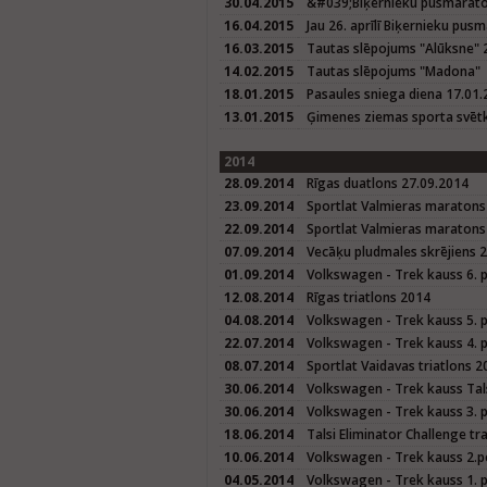
30.04.2015
&#039;Biķernieku pusmarat
16.04.2015
Jau 26. aprīlī Biķernieku pus
16.03.2015
Tautas slēpojums "Alūksne" 
14.02.2015
Tautas slēpojums "Madona"
18.01.2015
Pasaules sniega diena 17.01
13.01.2015
Ģimenes ziemas sporta svētk
2014
28.09.2014
Rīgas duatlons 27.09.2014
23.09.2014
Sportlat Valmieras maratons
22.09.2014
Sportlat Valmieras maratons 
07.09.2014
Vecāķu pludmales skrējiens 
01.09.2014
Volkswagen - Trek kauss 6. 
12.08.2014
Rīgas triatlons 2014
04.08.2014
Volkswagen - Trek kauss 5. 
22.07.2014
Volkswagen - Trek kauss 4. 
08.07.2014
Sportlat Vaidavas triatlons 2
30.06.2014
Volkswagen - Trek kauss Tals
30.06.2014
Volkswagen - Trek kauss 3. p
18.06.2014
Talsi Eliminator Challenge tr
10.06.2014
Volkswagen - Trek kauss 2.p
04.05.2014
Volkswagen - Trek kauss 1. 