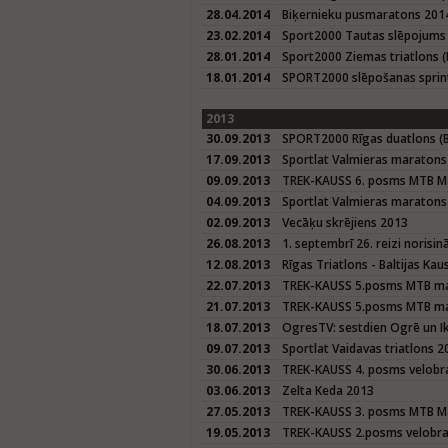
28.04.2014
Biķernieku pusmaratons 201
23.02.2014
Sport2000 Tautas slēpojums
28.01.2014
Sport2000 Ziemas triatlons (
18.01.2014
SPORT2000 slēpošanas sprin
2013
30.09.2013
SPORT2000 Rīgas duatlons (Ba
17.09.2013
Sportlat Valmieras maratons
09.09.2013
TREK-KAUSS 6. posms MTB M
04.09.2013
Sportlat Valmieras maraton
02.09.2013
Vecāķu skrējiens 2013
26.08.2013
1. septembrī 26. reizi norisi
12.08.2013
Rīgas Triatlons - Baltijas K
22.07.2013
TREK-KAUSS 5.posms MTB mar
21.07.2013
TREK-KAUSS 5.posms MTB mar
18.07.2013
OgresTV: sestdien Ogrē un I
09.07.2013
Sportlat Vaidavas triatlons 2
30.06.2013
TREK-KAUSS 4. posms velobra
03.06.2013
Zelta Keda 2013
27.05.2013
TREK-KAUSS 3. posms MTB M
19.05.2013
TREK-KAUSS 2.posms velobrac