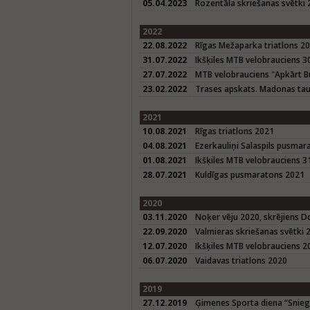
05.04.2023
Rozentāla skriešanas svētki
2022
22.08.2022
Rīgas Mežaparka triatlons 2
31.07.2022
Ikšķiles MTB velobrauciens 3
27.07.2022
MTB velobrauciens "Apkārt B
23.02.2022
Trases apskats. Madonas tau
2021
10.08.2021
Rīgas triatlons 2021
04.08.2021
Ezerkauliņi Salaspils pusmar
01.08.2021
Ikšķiles MTB velobrauciens 3
28.07.2021
Kuldīgas pusmaratons 2021
2020
03.11.2020
Noķer vēju 2020, skrējiens D
22.09.2020
Valmieras skriešanas svētki 
12.07.2020
Ikšķiles MTB velobrauciens 2
06.07.2020
Vaidavas triatlons 2020
2019
27.12.2019
Ģimenes Sporta diena “Sniegba