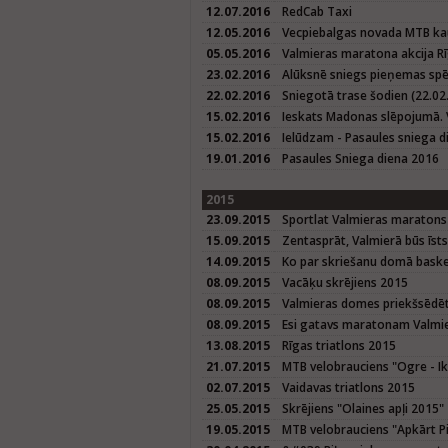
12.07.2016
RedCab Taxi
12.05.2016
Vecpiebalgas novada MTB kau
05.05.2016
Valmieras maratona akcija Rī
23.02.2016
Alūksnē sniegs pieņemas spē
22.02.2016
Sniegotā trase šodien (22.02.
15.02.2016
Ieskats Madonas slēpojumā. 
15.02.2016
Ielūdzam - Pasaules sniega d
19.01.2016
Pasaules Sniega diena 2016
2015
23.09.2015
Sportlat Valmieras maratons
15.09.2015
Zentasprāt, Valmierā būs īst
14.09.2015
Ko par skriešanu domā baske
08.09.2015
Vacāķu skrējiens 2015
08.09.2015
Valmieras domes priekšsēdētā
08.09.2015
Esi gatavs maratonam Valmier
13.08.2015
Rīgas triatlons 2015
21.07.2015
MTB velobrauciens "Ogre - Ik
02.07.2015
Vaidavas triatlons 2015
25.05.2015
Skrējiens "Olaines apļi 2015"
19.05.2015
MTB velobrauciens "Apkārt P