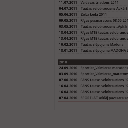
11.07.2011
Vaidavas triatlons 2011
04.07.2011
Tautas velobrauciens Apkārt
05.06.2011
Zelta keda 2011
09.05.2011
Rīgas pusmaratons 08.05.20
03.05.2011
Tautas velobrauciens „Apkār
18.04.2011
Rīgas MTB tautas velobrauci
13.04.2011
Rīgas MTB tautas velobrauci
10.02.2011
Tautas slēpojums Madona
18.01.2011
Tautas slēpojuma MADONA tr
2010
24.09.2010
Sportlat_Valmieras maratons
03.09.2010
Sportlat_Valmieras_maraton
07.06.2010
FANS tautas velobrauciens "Sē
16.04.2010
FANS tautas velobrauciens "Sē
16.04.2010
FANS tautas velobrauciens "S
07.04.2010
SPORTLAT atklāj pavasara se