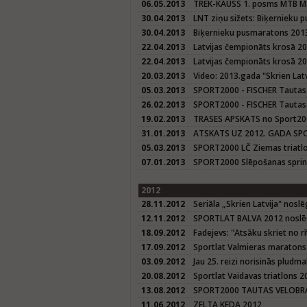
06.05.2013
TREK-KAUSS 1. posms MTB M
30.04.2013
LNT ziņu sižets: Biķernieku
30.04.2013
Biķernieku pusmaratons 201
22.04.2013
Latvijas čempionāts krosā 20
22.04.2013
Latvijas čempionāts krosā 2
20.03.2013
Video: 2013.gada "Skrien Latvi
05.03.2013
SPORT2000 - FISCHER Tautas
26.02.2013
SPORT2000 - FISCHER Tautas
19.02.2013
TRASES APSKATS no Sport200
31.01.2013
ATSKATS UZ 2012. GADA SPO
05.03.2013
SPORT2000 LČ Ziemas triatl
07.01.2013
SPORT2000 Slēpošanas sprin
2012
28.11.2012
Seriāla „Skrien Latvija" nosl
12.11.2012
SPORTLAT BALVA 2012 nosl
18.09.2012
Fadejevs: "Atsāku skriet no 
17.09.2012
Sportlat Valmieras maratons
03.09.2012
Jau 25. reizi norisinās pludm
20.08.2012
Sportlat Vaidavas triatlons 2
13.08.2012
SPORT2000 TAUTAS VELOBRA
11.06.2012
ZELTA KEDA 2012