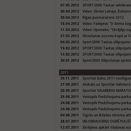
07.05.2012
SPORT2000 Tautas velobrauci
30.04.2012
Video: Skrien Latvija: Žolner
30.04.2012
Rīgas pusmaratons 2012
18.04.2012
Video: Fadejevs: "Ir doma š
11.04.2012
Video: Upenieks: "Skrējēju sa
27.03.2012
Skriešanas sezonu kopā ar Fa
04.03.2012
Sport2000 Tautas slēpojums
19.02.2012
SPORT2000 Tautas slēpojum
13.02.2012
SPORT2000 Tautas slēpojuma
30.01.2012
Sport2000 Slēpošanas sprint
2011
30.11.2011
Sportlat Balva 2011 noslēg
27.09.2011
Atskats uz Sportlat Valmier
20.09.2011
Sportlat VALMIERAS MARAT
29.08.2011
Ventspils Piedzīvojuma parka
24.08.2011
Ventspils Piedzīvojumu parka 
24.08.2011
Ventspils Piedzīvojumu parka
04.08.2011
Ogres un Ikšķiles tūrisma att
28.07.2011
VELOBRAUCIENS OGRĒ PULCĒ 
12.07.2011
Skrējiens apkārt Vaidavas e