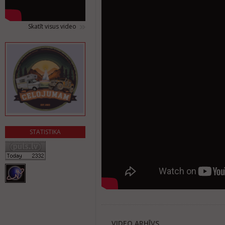
Skatīt visus video
STATISTIKA
VIDEO ARHĪVS