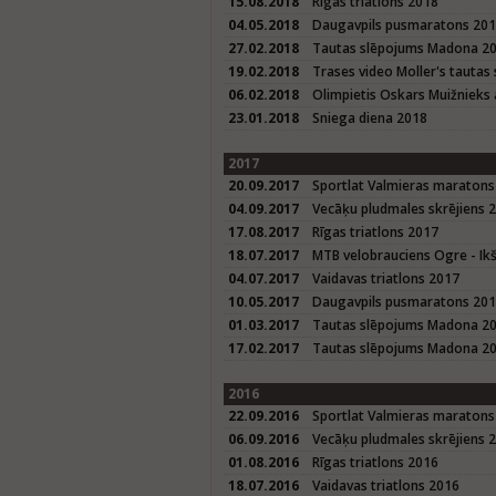
15.08.2018
Rīgas triatlons 2018
04.05.2018
Daugavpils pusmaratons 20
27.02.2018
Tautas slēpojums Madona 2
19.02.2018
Trases video Moller's taut
06.02.2018
Olimpietis Oskars Muižnieks 
23.01.2018
Sniega diena 2018
2017
20.09.2017
Sportlat Valmieras maratons
04.09.2017
Vecāķu pludmales skrējiens 
17.08.2017
Rīgas triatlons 2017
18.07.2017
MTB velobrauciens Ogre - Ikš
04.07.2017
Vaidavas triatlons 2017
10.05.2017
Daugavpils pusmaratons 20
01.03.2017
Tautas slēpojums Madona 2
17.02.2017
Tautas slēpojums Madona 20
2016
22.09.2016
Sportlat Valmieras maratons
06.09.2016
Vecāķu pludmales skrējiens 
01.08.2016
Rīgas triatlons 2016
18.07.2016
Vaidavas triatlons 2016