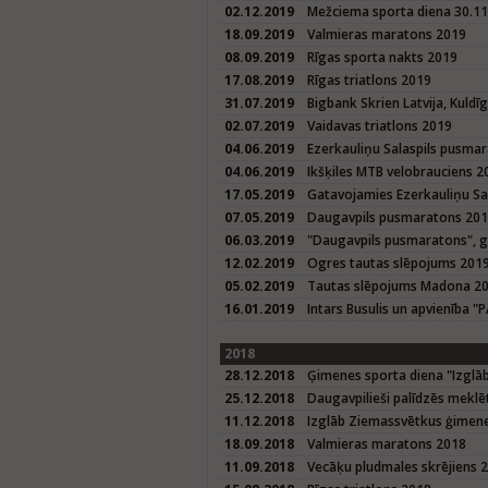
02.12.2019
Mežciema sporta diena 30.1
18.09.2019
Valmieras maratons 2019
08.09.2019
Rīgas sporta nakts 2019
17.08.2019
Rīgas triatlons 2019
31.07.2019
Bigbank Skrien Latvija, Kuld
02.07.2019
Vaidavas triatlons 2019
04.06.2019
Ezerkauliņu Salaspils pusma
04.06.2019
Ikšķiles MTB velobrauciens 2
17.05.2019
Gatavojamies Ezerkauliņu S
07.05.2019
Daugavpils pusmaratons 20
06.03.2019
"Daugavpils pusmaratons", 
12.02.2019
Ogres tautas slēpojums 201
05.02.2019
Tautas slēpojums Madona 2
16.01.2019
Intars Busulis un apvienība "
2018
28.12.2018
Ģimenes sporta diena "Izglā
25.12.2018
Daugavpilieši palīdzēs meklē
11.12.2018
Izglāb Ziemassvētkus ģimene
18.09.2018
Valmieras maratons 2018
11.09.2018
Vecāķu pludmales skrējiens 