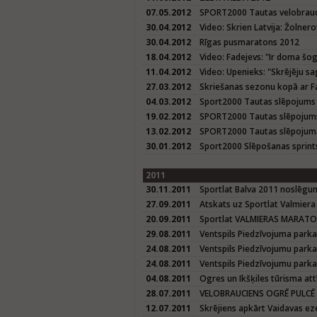
07.05.2012
SPORT2000 Tautas velobrauci
30.04.2012
Video: Skrien Latvija: Žolner
30.04.2012
Rīgas pusmaratons 2012
18.04.2012
Video: Fadejevs: "Ir doma š
11.04.2012
Video: Upenieks: "Skrējēju sa
27.03.2012
Skriešanas sezonu kopā ar Fa
04.03.2012
Sport2000 Tautas slēpojums
19.02.2012
SPORT2000 Tautas slēpojum
13.02.2012
SPORT2000 Tautas slēpojuma
30.01.2012
Sport2000 Slēpošanas sprint
2011
30.11.2011
Sportlat Balva 2011 noslēg
27.09.2011
Atskats uz Sportlat Valmier
20.09.2011
Sportlat VALMIERAS MARAT
29.08.2011
Ventspils Piedzīvojuma parka
24.08.2011
Ventspils Piedzīvojumu parka 
24.08.2011
Ventspils Piedzīvojumu parka
04.08.2011
Ogres un Ikšķiles tūrisma att
28.07.2011
VELOBRAUCIENS OGRĒ PULCĒ 
12.07.2011
Skrējiens apkārt Vaidavas e