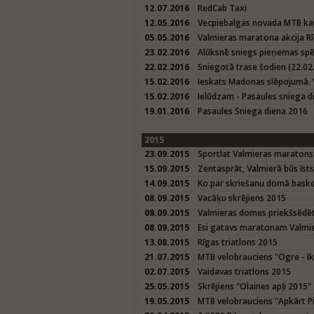
12.07.2016
RedCab Taxi
12.05.2016
Vecpiebalgas novada MTB kau
05.05.2016
Valmieras maratona akcija Rī
23.02.2016
Alūksnē sniegs pieņemas spē
22.02.2016
Sniegotā trase šodien (22.02.
15.02.2016
Ieskats Madonas slēpojumā. 
15.02.2016
Ielūdzam - Pasaules sniega d
19.01.2016
Pasaules Sniega diena 2016
2015
23.09.2015
Sportlat Valmieras maratons
15.09.2015
Zentasprāt, Valmierā būs īst
14.09.2015
Ko par skriešanu domā baske
08.09.2015
Vacāķu skrējiens 2015
08.09.2015
Valmieras domes priekšsēdētā
08.09.2015
Esi gatavs maratonam Valmier
13.08.2015
Rīgas triatlons 2015
21.07.2015
MTB velobrauciens "Ogre - Ik
02.07.2015
Vaidavas triatlons 2015
25.05.2015
Skrējiens "Olaines apļi 2015"
19.05.2015
MTB velobrauciens "Apkārt P