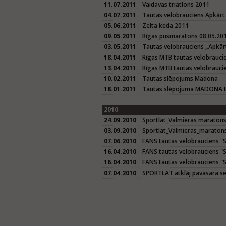
11.07.2011
Vaidavas triatlons 2011
04.07.2011
Tautas velobrauciens Apkārt
05.06.2011
Zelta keda 2011
09.05.2011
Rīgas pusmaratons 08.05.20
03.05.2011
Tautas velobrauciens „Apkār
18.04.2011
Rīgas MTB tautas velobrauci
13.04.2011
Rīgas MTB tautas velobrauci
10.02.2011
Tautas slēpojums Madona
18.01.2011
Tautas slēpojuma MADONA tr
2010
24.09.2010
Sportlat_Valmieras maratons
03.09.2010
Sportlat_Valmieras_maraton
07.06.2010
FANS tautas velobrauciens "Sē
16.04.2010
FANS tautas velobrauciens "Sē
16.04.2010
FANS tautas velobrauciens "S
07.04.2010
SPORTLAT atklāj pavasara se