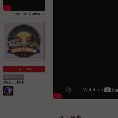
Skatīt visus video
STATISTIKA
VIDEO ARHĪVS