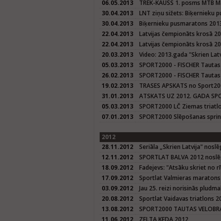
06.05.2013
TREK-KAUSS 1. posms MTB M
30.04.2013
LNT ziņu sižets: Biķernieku
30.04.2013
Biķernieku pusmaratons 201
22.04.2013
Latvijas čempionāts krosā 20
22.04.2013
Latvijas čempionāts krosā 2
20.03.2013
Video: 2013.gada "Skrien Latvi
05.03.2013
SPORT2000 - FISCHER Tautas
26.02.2013
SPORT2000 - FISCHER Tautas
19.02.2013
TRASES APSKATS no Sport200
31.01.2013
ATSKATS UZ 2012. GADA SPO
05.03.2013
SPORT2000 LČ Ziemas triatl
07.01.2013
SPORT2000 Slēpošanas sprin
2012
28.11.2012
Seriāla „Skrien Latvija" nosl
12.11.2012
SPORTLAT BALVA 2012 nosl
18.09.2012
Fadejevs: "Atsāku skriet no 
17.09.2012
Sportlat Valmieras maratons
03.09.2012
Jau 25. reizi norisinās pludm
20.08.2012
Sportlat Vaidavas triatlons 2
13.08.2012
SPORT2000 TAUTAS VELOBRA
11.06.2012
ZELTA KEDA 2012