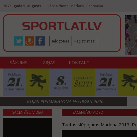
2026. gada 9. augusts
Vārda diena: Madara, Genoveva
Ielogoties
Reģistrēties
SĀKUMS
ZIŅAS
KONTAKTI
ROJAS PUSMARATONA FESTIVĀLS 2026
SACENSĪBU VIDEO
SACENSĪBU VIDEO
Tautas slēpojums Madona 2017. R