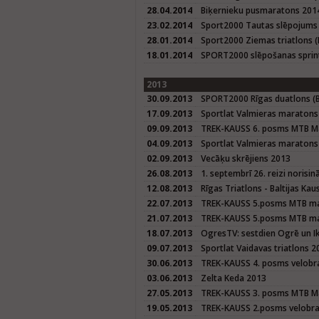
28.04.2014
Biķernieku pusmaratons 201
23.02.2014
Sport2000 Tautas slēpojums
28.01.2014
Sport2000 Ziemas triatlons (
18.01.2014
SPORT2000 slēpošanas sprin
2013
30.09.2013
SPORT2000 Rīgas duatlons (Ba
17.09.2013
Sportlat Valmieras maratons
09.09.2013
TREK-KAUSS 6. posms MTB M
04.09.2013
Sportlat Valmieras maraton
02.09.2013
Vecāķu skrējiens 2013
26.08.2013
1. septembrī 26. reizi norisi
12.08.2013
Rīgas Triatlons - Baltijas K
22.07.2013
TREK-KAUSS 5.posms MTB mar
21.07.2013
TREK-KAUSS 5.posms MTB mar
18.07.2013
OgresTV: sestdien Ogrē un I
09.07.2013
Sportlat Vaidavas triatlons 2
30.06.2013
TREK-KAUSS 4. posms velobra
03.06.2013
Zelta Keda 2013
27.05.2013
TREK-KAUSS 3. posms MTB M
19.05.2013
TREK-KAUSS 2.posms velobrac