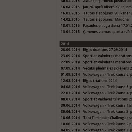
30.04.2015
&#039;Biķernieku pusmarat
16.04.2015
Jau 26. aprīlī Biķernieku pus
16.03.2015
Tautas slēpojums "Alūksne" 
14.02.2015
Tautas slēpojums "Madona"
18.01.2015
Pasaules sniega diena 17.01
13.01.2015
Ģimenes ziemas sporta svētk
2014
28.09.2014
Rīgas duatlons 27.09.2014
23.09.2014
Sportlat Valmieras maratons
22.09.2014
Sportlat Valmieras maratons 
07.09.2014
Vecāķu pludmales skrējiens 
01.09.2014
Volkswagen - Trek kauss 6. 
12.08.2014
Rīgas triatlons 2014
04.08.2014
Volkswagen - Trek kauss 5. 
22.07.2014
Volkswagen - Trek kauss 4. 
08.07.2014
Sportlat Vaidavas triatlons 2
30.06.2014
Volkswagen - Trek kauss Tals
30.06.2014
Volkswagen - Trek kauss 3. p
18.06.2014
Talsi Eliminator Challenge tr
10.06.2014
Volkswagen - Trek kauss 2.p
04.05.2014
Volkswagen - Trek kauss 1. 