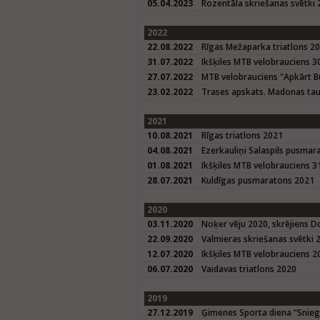
05.04.2023
Rozentāla skriešanas svētki
2022
22.08.2022
Rīgas Mežaparka triatlons 2
31.07.2022
Ikšķiles MTB velobrauciens 3
27.07.2022
MTB velobrauciens "Apkārt B
23.02.2022
Trases apskats. Madonas tau
2021
10.08.2021
Rīgas triatlons 2021
04.08.2021
Ezerkauliņi Salaspils pusmar
01.08.2021
Ikšķiles MTB velobrauciens 3
28.07.2021
Kuldīgas pusmaratons 2021
2020
03.11.2020
Noķer vēju 2020, skrējiens D
22.09.2020
Valmieras skriešanas svētki 
12.07.2020
Ikšķiles MTB velobrauciens 2
06.07.2020
Vaidavas triatlons 2020
2019
27.12.2019
Ģimenes Sporta diena “Sniegba