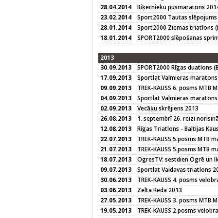
28.04.2014
Biķernieku pusmaratons 201
23.02.2014
Sport2000 Tautas slēpojums
28.01.2014
Sport2000 Ziemas triatlons (
18.01.2014
SPORT2000 slēpošanas sprin
2013
30.09.2013
SPORT2000 Rīgas duatlons (Ba
17.09.2013
Sportlat Valmieras maratons
09.09.2013
TREK-KAUSS 6. posms MTB M
04.09.2013
Sportlat Valmieras maraton
02.09.2013
Vecāķu skrējiens 2013
26.08.2013
1. septembrī 26. reizi norisi
12.08.2013
Rīgas Triatlons - Baltijas K
22.07.2013
TREK-KAUSS 5.posms MTB mar
21.07.2013
TREK-KAUSS 5.posms MTB mar
18.07.2013
OgresTV: sestdien Ogrē un I
09.07.2013
Sportlat Vaidavas triatlons 2
30.06.2013
TREK-KAUSS 4. posms velobra
03.06.2013
Zelta Keda 2013
27.05.2013
TREK-KAUSS 3. posms MTB M
19.05.2013
TREK-KAUSS 2.posms velobrac