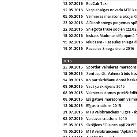
12.07.2016
RedCab Taxi
12.05.2016
Vecpiebalgas novada MTB kau
05.05.2016
Valmieras maratona akcija Rī
23.02.2016
Alūksnē sniegs pieņemas spē
22.02.2016
Sniegotā trase šodien (22.02.
15.02.2016
Ieskats Madonas slēpojumā. 
15.02.2016
Ielūdzam - Pasaules sniega d
19.01.2016
Pasaules Sniega diena 2016
2015
23.09.2015
Sportlat Valmieras maratons
15.09.2015
Zentasprāt, Valmierā būs īst
14.09.2015
Ko par skriešanu domā baske
08.09.2015
Vacāķu skrējiens 2015
08.09.2015
Valmieras domes priekšsēdētā
08.09.2015
Esi gatavs maratonam Valmier
13.08.2015
Rīgas triatlons 2015
21.07.2015
MTB velobrauciens "Ogre - Ik
02.07.2015
Vaidavas triatlons 2015
25.05.2015
Skrējiens "Olaines apļi 2015"
19.05.2015
MTB velobrauciens "Apkārt P