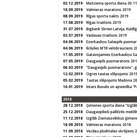
02.12.2019
Mežciema sporta diena 30.1
18.09.2019
Valmieras maratons 2019
08.09.2019
Rīgas sporta nakts 2019
17.08.2019
Rīgas triatlons 2019
31.07.2019
Bigbank Skrien Latvija, Kuld
02.07.2019
Vaidavas triatlons 2019
04.06.2019
Ezerkauliņu Salaspils pusma
04.06.2019
Ikšķiles MTB velobrauciens 2
17.05.2019
Gatavojamies Ezerkauliņu S
07.05.2019
Daugavpils pusmaratons 20
06.03.2019
"Daugavpils pusmaratons", 
12.02.2019
Ogres tautas slēpojums 201
05.02.2019
Tautas slēpojums Madona 2
16.01.2019
Intars Busulis un apvienība "
2018
28.12.2018
Ģimenes sporta diena "Izglā
25.12.2018
Daugavpilieši palīdzēs meklē
11.12.2018
Izglāb Ziemassvētkus ģimene
18.09.2018
Valmieras maratons 2018
11.09.2018
Vecāķu pludmales skrējiens 