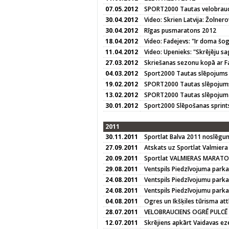
07.05.2012
SPORT2000 Tautas velobrauci
30.04.2012
Video: Skrien Latvija: Žolner
30.04.2012
Rīgas pusmaratons 2012
18.04.2012
Video: Fadejevs: "Ir doma š
11.04.2012
Video: Upenieks: "Skrējēju sa
27.03.2012
Skriešanas sezonu kopā ar Fa
04.03.2012
Sport2000 Tautas slēpojums
19.02.2012
SPORT2000 Tautas slēpojum
13.02.2012
SPORT2000 Tautas slēpojuma
30.01.2012
Sport2000 Slēpošanas sprint
2011
30.11.2011
Sportlat Balva 2011 noslēg
27.09.2011
Atskats uz Sportlat Valmier
20.09.2011
Sportlat VALMIERAS MARAT
29.08.2011
Ventspils Piedzīvojuma parka
24.08.2011
Ventspils Piedzīvojumu parka 
24.08.2011
Ventspils Piedzīvojumu parka
04.08.2011
Ogres un Ikšķiles tūrisma att
28.07.2011
VELOBRAUCIENS OGRĒ PULCĒ 
12.07.2011
Skrējiens apkārt Vaidavas e