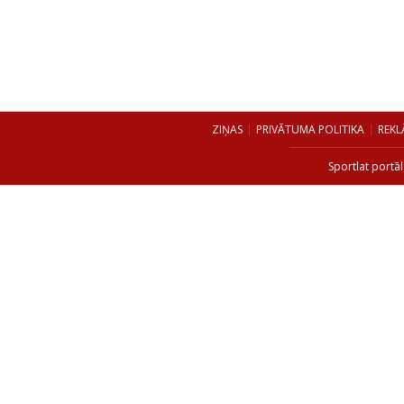
ZIŅAS
PRIVĀTUMA POLITIKA
REKL
Sportlat portāl