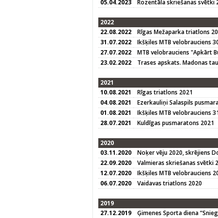
05.04.2023
Rozentāla skriešanas svētki
2022
22.08.2022
Rīgas Mežaparka triatlons 2
31.07.2022
Ikšķiles MTB velobrauciens 3
27.07.2022
MTB velobrauciens "Apkārt B
23.02.2022
Trases apskats. Madonas tau
2021
10.08.2021
Rīgas triatlons 2021
04.08.2021
Ezerkauliņi Salaspils pusmar
01.08.2021
Ikšķiles MTB velobrauciens 3
28.07.2021
Kuldīgas pusmaratons 2021
2020
03.11.2020
Noķer vēju 2020, skrējiens D
22.09.2020
Valmieras skriešanas svētki 
12.07.2020
Ikšķiles MTB velobrauciens 2
06.07.2020
Vaidavas triatlons 2020
2019
27.12.2019
Ģimenes Sporta diena “Sniegba