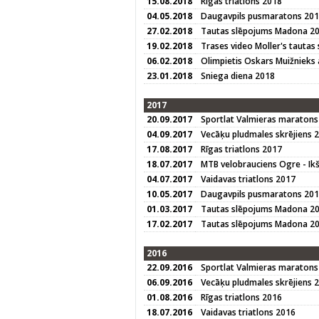
15.08.2018
Rīgas triatlons 2018
04.05.2018
Daugavpils pusmaratons 20
27.02.2018
Tautas slēpojums Madona 2
19.02.2018
Trases video Moller's taut
06.02.2018
Olimpietis Oskars Muižnieks 
23.01.2018
Sniega diena 2018
2017
20.09.2017
Sportlat Valmieras maratons
04.09.2017
Vecāķu pludmales skrējiens 
17.08.2017
Rīgas triatlons 2017
18.07.2017
MTB velobrauciens Ogre - Ikš
04.07.2017
Vaidavas triatlons 2017
10.05.2017
Daugavpils pusmaratons 20
01.03.2017
Tautas slēpojums Madona 2
17.02.2017
Tautas slēpojums Madona 20
2016
22.09.2016
Sportlat Valmieras maratons
06.09.2016
Vecāķu pludmales skrējiens 
01.08.2016
Rīgas triatlons 2016
18.07.2016
Vaidavas triatlons 2016