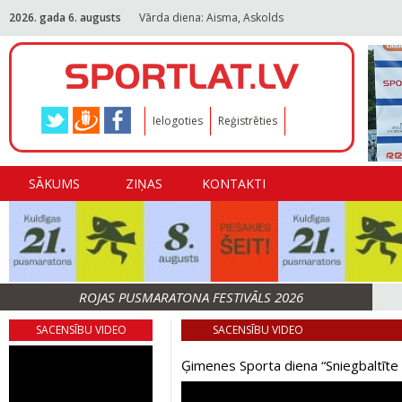
2026. gada 6. augusts
Vārda diena: Aisma, Askolds
Ielogoties
Reģistrēties
SĀKUMS
ZIŅAS
KONTAKTI
ROJAS PUSMARATONA FESTIVĀLS 2026
SACENSĪBU VIDEO
SACENSĪBU VIDEO
Ģimenes Sporta diena “Sniegbaltīte u