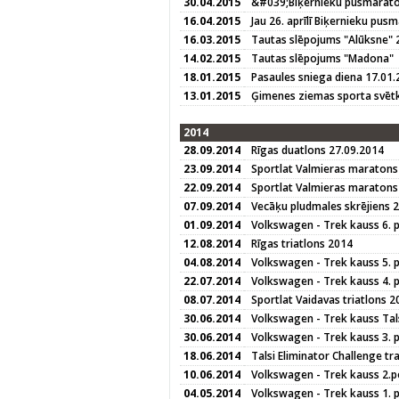
30.04.2015
&#039;Biķernieku pusmarat
16.04.2015
Jau 26. aprīlī Biķernieku pus
16.03.2015
Tautas slēpojums "Alūksne" 
14.02.2015
Tautas slēpojums "Madona"
18.01.2015
Pasaules sniega diena 17.01
13.01.2015
Ģimenes ziemas sporta svētk
2014
28.09.2014
Rīgas duatlons 27.09.2014
23.09.2014
Sportlat Valmieras maratons
22.09.2014
Sportlat Valmieras maratons 
07.09.2014
Vecāķu pludmales skrējiens 
01.09.2014
Volkswagen - Trek kauss 6. 
12.08.2014
Rīgas triatlons 2014
04.08.2014
Volkswagen - Trek kauss 5. 
22.07.2014
Volkswagen - Trek kauss 4. 
08.07.2014
Sportlat Vaidavas triatlons 2
30.06.2014
Volkswagen - Trek kauss Tals
30.06.2014
Volkswagen - Trek kauss 3. p
18.06.2014
Talsi Eliminator Challenge tr
10.06.2014
Volkswagen - Trek kauss 2.p
04.05.2014
Volkswagen - Trek kauss 1. 