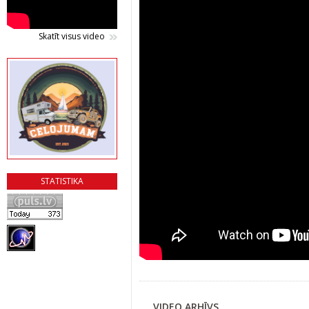
Skatīt visus video
STATISTIKA
VIDEO ARHĪVS