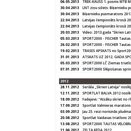
06.05.2013
TREK-KAUSS 1. posms MTB M
30.04.2013
LNT ziņu sižets: Biķernieku
30.04.2013
Biķernieku pusmaratons 201
22.04.2013
Latvijas čempionāts krosā 20
22.04.2013
Latvijas čempionāts krosā 2
20.03.2013
Video: 2013.gada "Skrien Latvi
05.03.2013
SPORT2000 - FISCHER Tautas
26.02.2013
SPORT2000 - FISCHER Tautas
19.02.2013
TRASES APSKATS no Sport200
31.01.2013
ATSKATS UZ 2012. GADA SPO
05.03.2013
SPORT2000 LČ Ziemas triatl
07.01.2013
SPORT2000 Slēpošanas sprin
2012
28.11.2012
Seriāla „Skrien Latvija" nosl
12.11.2012
SPORTLAT BALVA 2012 nosl
18.09.2012
Fadejevs: "Atsāku skriet no 
17.09.2012
Sportlat Valmieras maratons
03.09.2012
Jau 25. reizi norisinās pludm
20.08.2012
Sportlat Vaidavas triatlons 2
13.08.2012
SPORT2000 TAUTAS VELOBRA
11.06.2012
ZELTA KEDA 2012