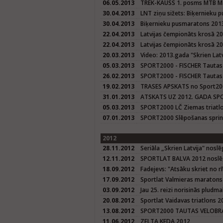
06.05.2013
TREK-KAUSS 1. posms MTB M
30.04.2013
LNT ziņu sižets: Biķernieku
30.04.2013
Biķernieku pusmaratons 201
22.04.2013
Latvijas čempionāts krosā 20
22.04.2013
Latvijas čempionāts krosā 2
20.03.2013
Video: 2013.gada "Skrien Latvi
05.03.2013
SPORT2000 - FISCHER Tautas
26.02.2013
SPORT2000 - FISCHER Tautas
19.02.2013
TRASES APSKATS no Sport200
31.01.2013
ATSKATS UZ 2012. GADA SPO
05.03.2013
SPORT2000 LČ Ziemas triatl
07.01.2013
SPORT2000 Slēpošanas sprin
2012
28.11.2012
Seriāla „Skrien Latvija" nosl
12.11.2012
SPORTLAT BALVA 2012 nosl
18.09.2012
Fadejevs: "Atsāku skriet no 
17.09.2012
Sportlat Valmieras maratons
03.09.2012
Jau 25. reizi norisinās pludm
20.08.2012
Sportlat Vaidavas triatlons 2
13.08.2012
SPORT2000 TAUTAS VELOBRA
11.06.2012
ZELTA KEDA 2012