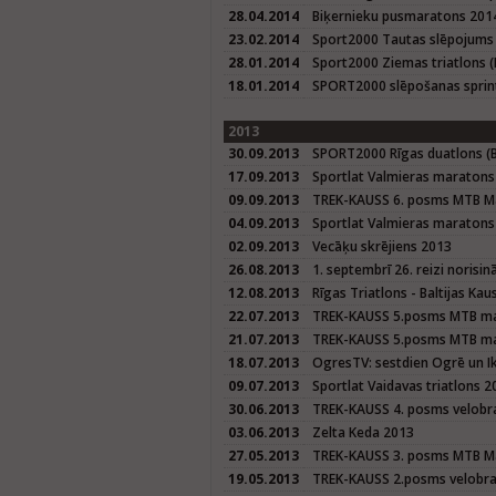
28.04.2014
Biķernieku pusmaratons 201
23.02.2014
Sport2000 Tautas slēpojums
28.01.2014
Sport2000 Ziemas triatlons (
18.01.2014
SPORT2000 slēpošanas sprin
2013
30.09.2013
SPORT2000 Rīgas duatlons (Ba
17.09.2013
Sportlat Valmieras maratons
09.09.2013
TREK-KAUSS 6. posms MTB M
04.09.2013
Sportlat Valmieras maraton
02.09.2013
Vecāķu skrējiens 2013
26.08.2013
1. septembrī 26. reizi norisi
12.08.2013
Rīgas Triatlons - Baltijas K
22.07.2013
TREK-KAUSS 5.posms MTB mar
21.07.2013
TREK-KAUSS 5.posms MTB mar
18.07.2013
OgresTV: sestdien Ogrē un I
09.07.2013
Sportlat Vaidavas triatlons 2
30.06.2013
TREK-KAUSS 4. posms velobra
03.06.2013
Zelta Keda 2013
27.05.2013
TREK-KAUSS 3. posms MTB M
19.05.2013
TREK-KAUSS 2.posms velobrac