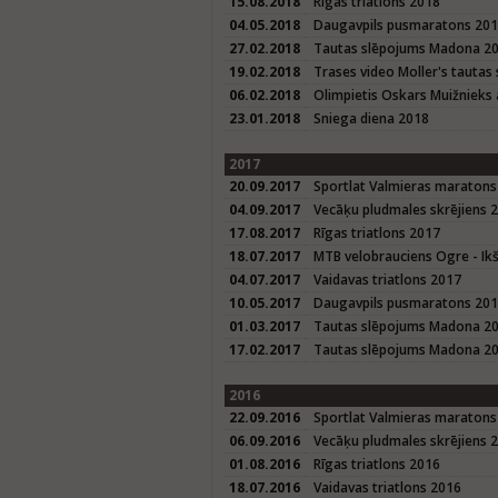
15.08.2018
Rīgas triatlons 2018
04.05.2018
Daugavpils pusmaratons 20
27.02.2018
Tautas slēpojums Madona 2
19.02.2018
Trases video Moller's taut
06.02.2018
Olimpietis Oskars Muižnieks 
23.01.2018
Sniega diena 2018
2017
20.09.2017
Sportlat Valmieras maratons
04.09.2017
Vecāķu pludmales skrējiens 
17.08.2017
Rīgas triatlons 2017
18.07.2017
MTB velobrauciens Ogre - Ikš
04.07.2017
Vaidavas triatlons 2017
10.05.2017
Daugavpils pusmaratons 20
01.03.2017
Tautas slēpojums Madona 2
17.02.2017
Tautas slēpojums Madona 20
2016
22.09.2016
Sportlat Valmieras maratons
06.09.2016
Vecāķu pludmales skrējiens 
01.08.2016
Rīgas triatlons 2016
18.07.2016
Vaidavas triatlons 2016