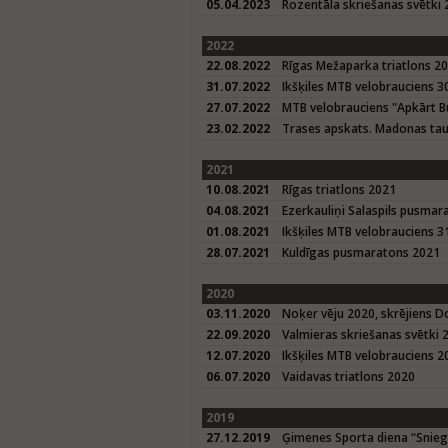
05.04.2023
Rozentāla skriešanas svētki
2022
22.08.2022
Rīgas Mežaparka triatlons 2
31.07.2022
Ikšķiles MTB velobrauciens 3
27.07.2022
MTB velobrauciens "Apkārt B
23.02.2022
Trases apskats. Madonas tau
2021
10.08.2021
Rīgas triatlons 2021
04.08.2021
Ezerkauliņi Salaspils pusmar
01.08.2021
Ikšķiles MTB velobrauciens 3
28.07.2021
Kuldīgas pusmaratons 2021
2020
03.11.2020
Noķer vēju 2020, skrējiens D
22.09.2020
Valmieras skriešanas svētki 
12.07.2020
Ikšķiles MTB velobrauciens 2
06.07.2020
Vaidavas triatlons 2020
2019
27.12.2019
Ģimenes Sporta diena “Sniegba