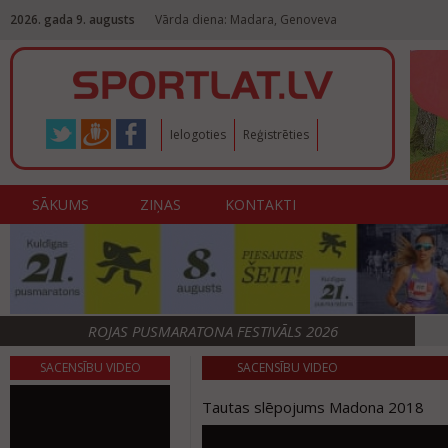
2026. gada 9. augusts
Vārda diena: Madara, Genoveva
Ielogoties
Reģistrēties
SĀKUMS
ZIŅAS
KONTAKTI
ROJAS PUSMARATONA FESTIVĀLS 2026
SACENSĪBU VIDEO
SACENSĪBU VIDEO
Tautas slēpojums Madona 2018