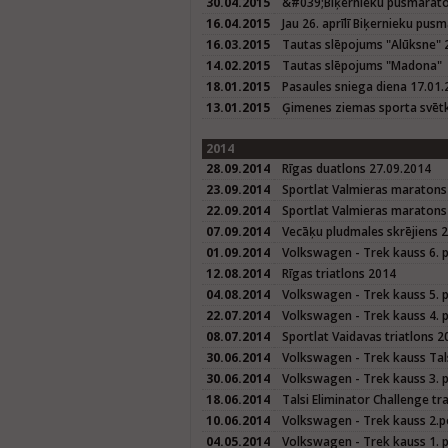
30.04.2015
&#039;Biķernieku pusmarat
16.04.2015
Jau 26. aprīlī Biķernieku pus
16.03.2015
Tautas slēpojums "Alūksne" 
14.02.2015
Tautas slēpojums "Madona"
18.01.2015
Pasaules sniega diena 17.01
13.01.2015
Ģimenes ziemas sporta svētk
2014
28.09.2014
Rīgas duatlons 27.09.2014
23.09.2014
Sportlat Valmieras maratons
22.09.2014
Sportlat Valmieras maratons 
07.09.2014
Vecāķu pludmales skrējiens 
01.09.2014
Volkswagen - Trek kauss 6. 
12.08.2014
Rīgas triatlons 2014
04.08.2014
Volkswagen - Trek kauss 5. 
22.07.2014
Volkswagen - Trek kauss 4. 
08.07.2014
Sportlat Vaidavas triatlons 2
30.06.2014
Volkswagen - Trek kauss Tals
30.06.2014
Volkswagen - Trek kauss 3. p
18.06.2014
Talsi Eliminator Challenge tr
10.06.2014
Volkswagen - Trek kauss 2.p
04.05.2014
Volkswagen - Trek kauss 1. 