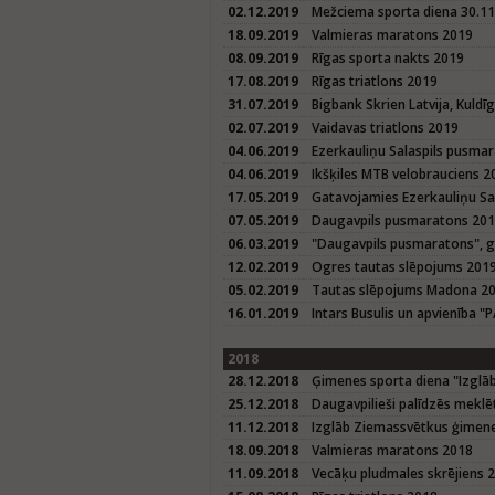
02.12.2019
Mežciema sporta diena 30.1
18.09.2019
Valmieras maratons 2019
08.09.2019
Rīgas sporta nakts 2019
17.08.2019
Rīgas triatlons 2019
31.07.2019
Bigbank Skrien Latvija, Kuld
02.07.2019
Vaidavas triatlons 2019
04.06.2019
Ezerkauliņu Salaspils pusma
04.06.2019
Ikšķiles MTB velobrauciens 2
17.05.2019
Gatavojamies Ezerkauliņu S
07.05.2019
Daugavpils pusmaratons 20
06.03.2019
"Daugavpils pusmaratons", 
12.02.2019
Ogres tautas slēpojums 201
05.02.2019
Tautas slēpojums Madona 2
16.01.2019
Intars Busulis un apvienība "
2018
28.12.2018
Ģimenes sporta diena "Izglā
25.12.2018
Daugavpilieši palīdzēs meklē
11.12.2018
Izglāb Ziemassvētkus ģimene
18.09.2018
Valmieras maratons 2018
11.09.2018
Vecāķu pludmales skrējiens 