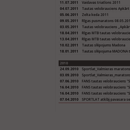
11.07.2011
Vaidavas triatlons 2011
04.07.2011
Tautas velobrauciens Apkārt
05.06.2011
Zelta keda 2011
09.05.2011
Rīgas pusmaratons 08.05.20
03.05.2011
Tautas velobrauciens „Apkār
18.04.2011
Rīgas MTB tautas velobrauci
13.04.2011
Rīgas MTB tautas velobrauci
10.02.2011
Tautas slēpojums Madona
18.01.2011
Tautas slēpojuma MADONA tr
2010
24.09.2010
Sportlat_Valmieras maratons
03.09.2010
Sportlat_Valmieras_maraton
07.06.2010
FANS tautas velobrauciens "Sē
16.04.2010
FANS tautas velobrauciens "Sē
16.04.2010
FANS tautas velobrauciens "S
07.04.2010
SPORTLAT atklāj pavasara se