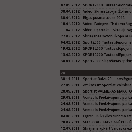
07.05.2012
SPORT2000 Tautas velobrauci
30.04.2012
Video: Skrien Latvija: Žolner
30.04.2012
Rīgas pusmaratons 2012
18.04.2012
Video: Fadejevs: "Ir doma š
11.04.2012
Video: Upenieks: "Skrējēju sa
27.03.2012
Skriešanas sezonu kopā ar Fa
04.03.2012
Sport2000 Tautas slēpojums
19.02.2012
SPORT2000 Tautas slēpojum
13.02.2012
SPORT2000 Tautas slēpojuma
30.01.2012
Sport2000 Slēpošanas sprint
2011
30.11.2011
Sportlat Balva 2011 noslēg
27.09.2011
Atskats uz Sportlat Valmier
20.09.2011
Sportlat VALMIERAS MARAT
29.08.2011
Ventspils Piedzīvojuma parka
24.08.2011
Ventspils Piedzīvojumu parka 
24.08.2011
Ventspils Piedzīvojumu parka
04.08.2011
Ogres un Ikšķiles tūrisma att
28.07.2011
VELOBRAUCIENS OGRĒ PULCĒ 
12.07.2011
Skrējiens apkārt Vaidavas e