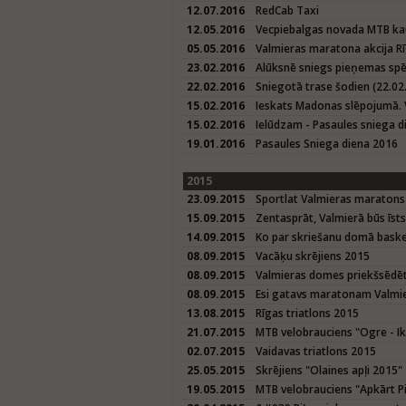
12.07.2016
RedCab Taxi
12.05.2016
Vecpiebalgas novada MTB kau
05.05.2016
Valmieras maratona akcija Rī
23.02.2016
Alūksnē sniegs pieņemas spē
22.02.2016
Sniegotā trase šodien (22.02.
15.02.2016
Ieskats Madonas slēpojumā. 
15.02.2016
Ielūdzam - Pasaules sniega d
19.01.2016
Pasaules Sniega diena 2016
2015
23.09.2015
Sportlat Valmieras maratons
15.09.2015
Zentasprāt, Valmierā būs īst
14.09.2015
Ko par skriešanu domā baske
08.09.2015
Vacāķu skrējiens 2015
08.09.2015
Valmieras domes priekšsēdētā
08.09.2015
Esi gatavs maratonam Valmier
13.08.2015
Rīgas triatlons 2015
21.07.2015
MTB velobrauciens "Ogre - Ik
02.07.2015
Vaidavas triatlons 2015
25.05.2015
Skrējiens "Olaines apļi 2015"
19.05.2015
MTB velobrauciens "Apkārt P