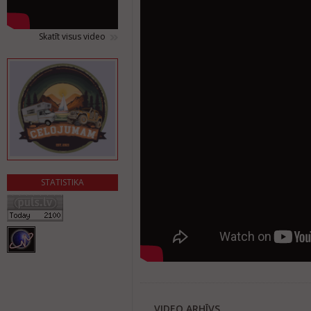
Skatīt visus video
STATISTIKA
VIDEO ARHĪVS