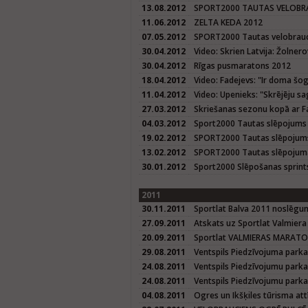
13.08.2012
SPORT2000 TAUTAS VELOBRA
11.06.2012
ZELTA KEDA 2012
07.05.2012
SPORT2000 Tautas velobrauci
30.04.2012
Video: Skrien Latvija: Žolner
30.04.2012
Rīgas pusmaratons 2012
18.04.2012
Video: Fadejevs: "Ir doma š
11.04.2012
Video: Upenieks: "Skrējēju sa
27.03.2012
Skriešanas sezonu kopā ar Fa
04.03.2012
Sport2000 Tautas slēpojums
19.02.2012
SPORT2000 Tautas slēpojum
13.02.2012
SPORT2000 Tautas slēpojuma
30.01.2012
Sport2000 Slēpošanas sprint
2011
30.11.2011
Sportlat Balva 2011 noslēg
27.09.2011
Atskats uz Sportlat Valmier
20.09.2011
Sportlat VALMIERAS MARAT
29.08.2011
Ventspils Piedzīvojuma parka
24.08.2011
Ventspils Piedzīvojumu parka 
24.08.2011
Ventspils Piedzīvojumu parka
04.08.2011
Ogres un Ikšķiles tūrisma att