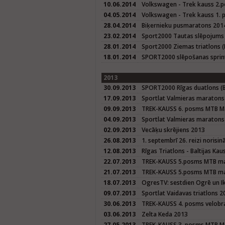
10.06.2014
Volkswagen - Trek kauss 2.p
04.05.2014
Volkswagen - Trek kauss 1. 
28.04.2014
Biķernieku pusmaratons 201
23.02.2014
Sport2000 Tautas slēpojums
28.01.2014
Sport2000 Ziemas triatlons (
18.01.2014
SPORT2000 slēpošanas sprin
2013
30.09.2013
SPORT2000 Rīgas duatlons (Ba
17.09.2013
Sportlat Valmieras maratons
09.09.2013
TREK-KAUSS 6. posms MTB M
04.09.2013
Sportlat Valmieras maraton
02.09.2013
Vecāķu skrējiens 2013
26.08.2013
1. septembrī 26. reizi norisi
12.08.2013
Rīgas Triatlons - Baltijas K
22.07.2013
TREK-KAUSS 5.posms MTB mar
21.07.2013
TREK-KAUSS 5.posms MTB mar
18.07.2013
OgresTV: sestdien Ogrē un I
09.07.2013
Sportlat Vaidavas triatlons 2
30.06.2013
TREK-KAUSS 4. posms velobra
03.06.2013
Zelta Keda 2013
27.05.2013
TREK-KAUSS 3. posms MTB M