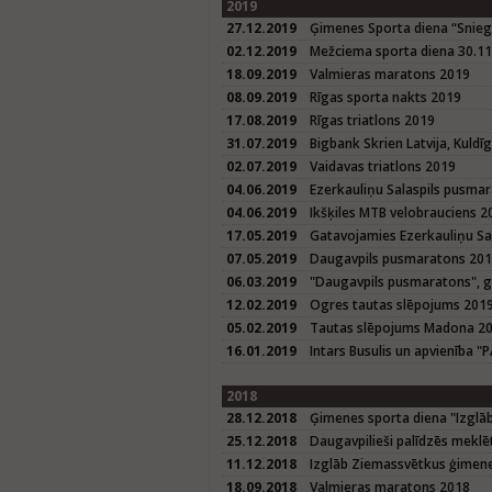
2019
27.12.2019
Ģimenes Sporta diena “Sniegba
02.12.2019
Mežciema sporta diena 30.1
18.09.2019
Valmieras maratons 2019
08.09.2019
Rīgas sporta nakts 2019
17.08.2019
Rīgas triatlons 2019
31.07.2019
Bigbank Skrien Latvija, Kuld
02.07.2019
Vaidavas triatlons 2019
04.06.2019
Ezerkauliņu Salaspils pusma
04.06.2019
Ikšķiles MTB velobrauciens 2
17.05.2019
Gatavojamies Ezerkauliņu S
07.05.2019
Daugavpils pusmaratons 20
06.03.2019
"Daugavpils pusmaratons", 
12.02.2019
Ogres tautas slēpojums 201
05.02.2019
Tautas slēpojums Madona 2
16.01.2019
Intars Busulis un apvienība "
2018
28.12.2018
Ģimenes sporta diena "Izglā
25.12.2018
Daugavpilieši palīdzēs meklē
11.12.2018
Izglāb Ziemassvētkus ģimene
18.09.2018
Valmieras maratons 2018