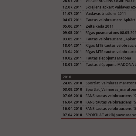
28.07.2011
VELOBRAUCIENS OGRĒ PULCĒ 
12.07.2011
Skrējiens apkārt Vaidavas e
11.07.2011
Vaidavas triatlons 2011
04.07.2011
Tautas velobrauciens Apkārt
05.06.2011
Zelta keda 2011
09.05.2011
Rīgas pusmaratons 08.05.20
03.05.2011
Tautas velobrauciens „Apkār
18.04.2011
Rīgas MTB tautas velobrauci
13.04.2011
Rīgas MTB tautas velobrauci
10.02.2011
Tautas slēpojums Madona
18.01.2011
Tautas slēpojuma MADONA tr
2010
24.09.2010
Sportlat_Valmieras maratons
03.09.2010
Sportlat_Valmieras_maraton
07.06.2010
FANS tautas velobrauciens "Sē
16.04.2010
FANS tautas velobrauciens "Sē
16.04.2010
FANS tautas velobrauciens "S
07.04.2010
SPORTLAT atklāj pavasara se