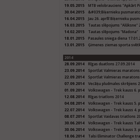
19.05.2015
MTB velobrauciens "Apkārt P
30.04.2015
&#039;Biķernieku pusmarat
16.04.2015
Jau 26. aprīlī Biķernieku pus
16.03.2015
Tautas slēpojums "Alūksne" 
14.02.2015
Tautas slēpojums "Madona"
18.01.2015
Pasaules sniega diena 17.01
13.01.2015
Ģimenes ziemas sporta svētk
2014
28.09.2014
Rīgas duatlons 27.09.2014
23.09.2014
Sportlat Valmieras maratons
22.09.2014
Sportlat Valmieras maratons 
07.09.2014
Vecāķu pludmales skrējiens 
01.09.2014
Volkswagen - Trek kauss 6. 
12.08.2014
Rīgas triatlons 2014
04.08.2014
Volkswagen - Trek kauss 5. 
22.07.2014
Volkswagen - Trek kauss 4. 
08.07.2014
Sportlat Vaidavas triatlons 2
30.06.2014
Volkswagen - Trek kauss Tals
30.06.2014
Volkswagen - Trek kauss 3. p
18.06.2014
Talsi Eliminator Challenge tr