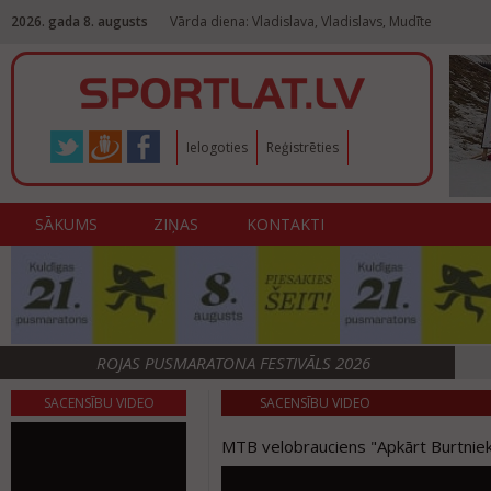
2026. gada 8. augusts
Vārda diena: Vladislava, Vladislavs, Mudīte
Ielogoties
Reģistrēties
SĀKUMS
ZIŅAS
KONTAKTI
ROJAS PUSMARATONA FESTIVĀLS 2026
SACENSĪBU VIDEO
SACENSĪBU VIDEO
MTB velobrauciens "Apkārt Burtni