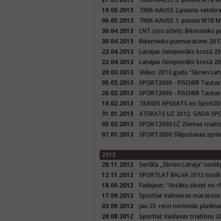
19.05.2013
TREK-KAUSS 2.posms velobrac
06.05.2013
TREK-KAUSS 1. posms MTB M
30.04.2013
LNT ziņu sižets: Biķernieku
30.04.2013
Biķernieku pusmaratons 201
22.04.2013
Latvijas čempionāts krosā 20
22.04.2013
Latvijas čempionāts krosā 2
20.03.2013
Video: 2013.gada "Skrien Latvi
05.03.2013
SPORT2000 - FISCHER Tautas
26.02.2013
SPORT2000 - FISCHER Tautas
19.02.2013
TRASES APSKATS no Sport200
31.01.2013
ATSKATS UZ 2012. GADA SPO
05.03.2013
SPORT2000 LČ Ziemas triatl
07.01.2013
SPORT2000 Slēpošanas sprin
2012
28.11.2012
Seriāla „Skrien Latvija" nosl
12.11.2012
SPORTLAT BALVA 2012 nosl
18.09.2012
Fadejevs: "Atsāku skriet no 
17.09.2012
Sportlat Valmieras maratons
03.09.2012
Jau 25. reizi norisinās pludm
20.08.2012
Sportlat Vaidavas triatlons 2