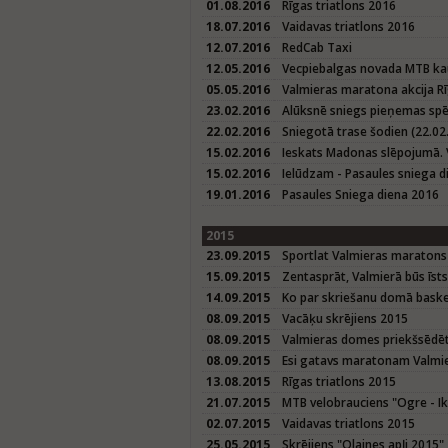
01.08.2016
Rīgas triatlons 2016
18.07.2016
Vaidavas triatlons 2016
12.07.2016
RedCab Taxi
12.05.2016
Vecpiebalgas novada MTB kau
05.05.2016
Valmieras maratona akcija Rī
23.02.2016
Alūksnē sniegs pieņemas spē
22.02.2016
Sniegotā trase šodien (22.02.
15.02.2016
Ieskats Madonas slēpojumā. 
15.02.2016
Ielūdzam - Pasaules sniega d
19.01.2016
Pasaules Sniega diena 2016
2015
23.09.2015
Sportlat Valmieras maratons
15.09.2015
Zentasprāt, Valmierā būs īst
14.09.2015
Ko par skriešanu domā baske
08.09.2015
Vacāķu skrējiens 2015
08.09.2015
Valmieras domes priekšsēdētā
08.09.2015
Esi gatavs maratonam Valmier
13.08.2015
Rīgas triatlons 2015
21.07.2015
MTB velobrauciens "Ogre - Ik
02.07.2015
Vaidavas triatlons 2015
25.05.2015
Skrējiens "Olaines apļi 2015"