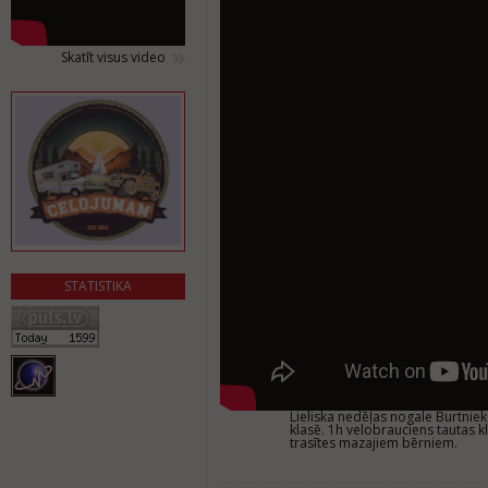
Skatīt visus video
STATISTIKA
Lieliska nedēļas nogale Burtnie
klasē. 1h velobrauciens tautas k
trasītes mazajiem bērniem.