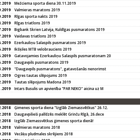
2.2019
Mežciema sporta diena 30.11.2019
9.2019
Valmieras maratons 2019
9.2019
Rīgas sporta nakts 2019
8.2019
Rīgas triatlons 2019
7.2019
Bigbank Skrien Latvija, Kuldīgas pusmaratons 2019
7.2019
Vaidavas triatlons 2019
6.2019
Ezerkauliņu Salaspils pusmaratons 2019
6.2019
Ikšķiles MTB velobrauciens 2019
5.2019
Gatavojamies Ezerkauliņu Salaspils pusmaratonam 20
5.2019
Daugavpils pusmaratons 2019
3.2019
"Daugavpils pusmaratons", gatavošanās nenorimst
2.2019
Ogres tautas slēpojums 2019
2.2019
Tautas slēpojums Madona 2019
1.2019
Intars Busulis un apvienība "PAR NEKO" aicina uz M
2.2018
Ģimenes sporta diena "Izglāb Ziemassvētkus" 26.12.
2.2018
Daugavpilieši palīdzēs meklēt Grinču Rīgā, 26.dece
2.2018
Izglāb Ziemassvētkus ģimenes sporta dienā!
9.2018
Valmieras maratons 2018
9.2018
Vecāķu pludmales skrējiens 2018