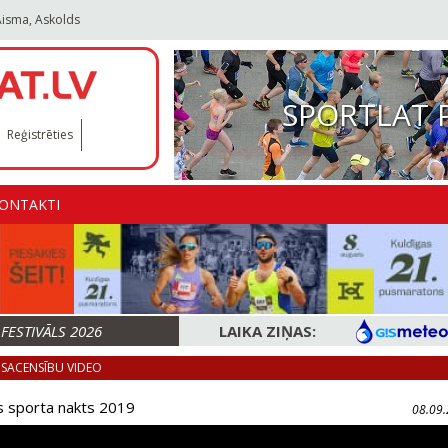
Aisma, Askolds
SPORTLAT 
Reģistrēties
ONTAKTI
ESTIVĀLS 2026
LAIKA ZIŅAS:
SACENSĪBU VIDEO
s sporta nakts 2019
08.09