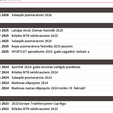
6.2026
Salaspils pusmaratons 2026
0.2025
Latvijas skolu Ziemas festivāls 2025
7.2025
Ikšķiles MTB velobrauciens 2025
5.2025
Salaspils pusmaratons 2025
1.2025
Rojas pusmaratona festivāla 2025 jaunumi
1.2025
SPORTLAT apsveikums 2025. gadu sagaidot. Ieskats a
2.2024
Sportlat 2024. gada sezonas svinīgās pusdienas
7.2024
Ikšķiles MTB velobrauciens 2024
6.2024
Salaspils pusmaratons 2024
2.2024
Madonas slēpojums 2024
1.2024
Madonas tautas slēpojums 2024 notiks 10. februārī
8.2023
2023 Europe Triathlon Junior Cup Riga
8.2023
Ikšķiles MTB velobrauciens 2023