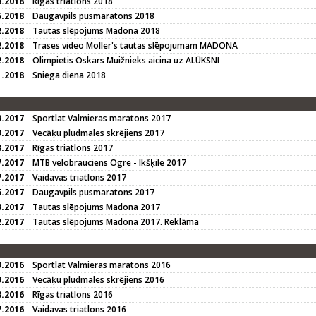
8.2018
Rīgas triatlons 2018
5.2018
Daugavpils pusmaratons 2018
2.2018
Tautas slēpojums Madona 2018
2.2018
Trases video Moller's tautas slēpojumam MADONA
2.2018
Olimpietis Oskars Muižnieks aicina uz ALŪKSNI
1.2018
Sniega diena 2018
9.2017
Sportlat Valmieras maratons 2017
9.2017
Vecāķu pludmales skrējiens 2017
8.2017
Rīgas triatlons 2017
7.2017
MTB velobrauciens Ogre - Ikšķile 2017
7.2017
Vaidavas triatlons 2017
5.2017
Daugavpils pusmaratons 2017
3.2017
Tautas slēpojums Madona 2017
2.2017
Tautas slēpojums Madona 2017. Reklāma
9.2016
Sportlat Valmieras maratons 2016
9.2016
Vecāķu pludmales skrējiens 2016
8.2016
Rīgas triatlons 2016
7.2016
Vaidavas triatlons 2016