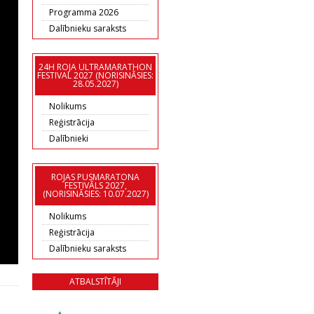
Programma 2026
Dalībnieku saraksts
24H ROJA ULTRAMARATHON
FESTIVAL 2027 (NORISINĀSIES:
28.05.2027)
Nolikums
Reģistrācija
Dalībnieki
ROJAS PUSMARATONA
FESTIVĀLS 2027,
(NORISINĀSIES: 10.07.2027)
Nolikums
Reģistrācija
Dalībnieku saraksts
ATBALSTĪTĀJI