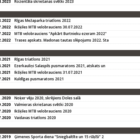
4.2023
Rozentāla skriešanas svētki 2023
8.2022
Rīgas Mežaparka triatlons 2022
7.2022
Ikšķiles MTB velobrauciens 30.07.2022
7.2022
MTB velobrauciens "Apkārt Burtnieku ezeram 2022"
2.2022
Trases apskats. Madonas tautas slēpojums 2022. Sta
8.2021
Rīgas triatlons 2021
8.2021
Ezerkauliņi Salaspils pusmaratons 2021, atskats un
8.2021
Ikšķiles MTB velobrauciens 31.07.2021
7.2021
Kuldīgas pusmaratons 2021
1.2020
Noķer vēju 2020, skrējiens Doles salā
9.2020
Valmieras skriešanas svētki 2020
7.2020
Ikšķiles MTB velobrauciens 2020
7.2020
Vaidavas triatlons 2020
2.2019
Ģimenes Sporta diena “Sniegbaltīte un 15 rūķīši” 2