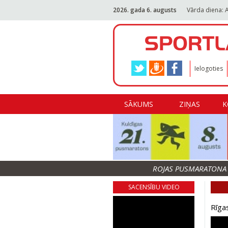
2026. gada 6. augusts
Vārda diena: 
Ielogoties
SĀKUMS
ZIŅAS
K
ROJAS PUSMARATONA F
SACENSĪBU VIDEO
Rīga