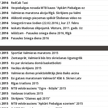
7.2016
RedCab Taxi
5.2016
Vecpiebalgas novada MTB kauss "Apkārt Piebalgas ez
5.2016
Valmieras maratona akcija Rīgā. Skrējiens pa Valmi
2.2016
Alūksnē sniegs pieņemas spēkā! Šīsdienas video no
2.2016
Sniegotā trase šodien (22.02.2016.), kur 27. febru
2.2016
Ieskats Madonas slēpojumā. Vēsture, 2011. gads. Uz
2.2016
Ielūdzam - Pasaules sniega diena 2016, Rīgā
1.2016
Pasaules Sniega diena 2016
9.2015
Sportlat Valmieras maratons 2015
9.2015
Zentasprāt, Valmierā būs īsts skriešanas Ugunsgrēk
9.2015
Ko par skriešanu domā basketbolisti
9.2015
Vacāķu skrējiens 2015
9.2015
Valmieras domes priekšsēdētājs Jānis Baiks aicina
9.2015
Esi gatavs maratonam Valmierā? Klāt 6. Skrien Latv
8.2015
Rīgas triatlons 2015
7.2015
MTB velobrauciens "Ogre - Ikšķile" 2015
7.2015
Vaidavas triatlons 2015
5.2015
Skrējiens "Olaines apļi 2015"
5.2015
MTB velobrauciens "Apkārt Piebalgas ezeriem" 2015