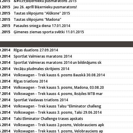
4.2015
&#039;Biķernieku pusmaratons 2015
4.2015
Jau 26. aprīlī Biķernieku pusmaratons!
3.2015
Tautas slēpojums "Alūksne" 2015
2.2015
Tautas slēpojums "Madona"
1.2015
Pasaules sniega diena 17.01.2014
1.2015
Ģimenes ziemas sporta svētki 11.01.2015
9.2014
Rīgas duatlons 27.09.2014
9.2014
Sportlat Valmieras maratons 2014
9.2014
Sportlat Valmieras maratons 2014 un bildinājums sk
9.2014
Vecāķu pludmales skrējiens 2014
9.2014
Volkswagen - Trek kauss 6. posms Bauskā 30.08.2014
8.2014
Rīgas triatlons 2014
8.2014
Volkswagen - Trek kauss 5. posms, Madona, 03.08.20
7.2014
Volkswagen - Trek kauss 4. posms, Iksķiles MTB mar
7.2014
Sportlat Vaidavas triatlons 2014
6.2014
Volkswagen - Trek kauss Talsu “Eliminator challeng
6.2014
Volkswagen - Trek kauss 3. posms, Talsi 29.06.2014
6.2014
Talsi Eliminator Challenge trases apskats
6.2014
Volkswagen - Trek kauss 2.posms, Velobrauciens apk
5.2014
Volkswagen - Trek kauss 1. posms, Velobrauciens ap