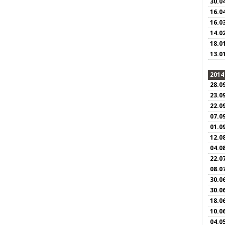
30.0
16.0
16.0
14.0
18.0
13.0
2014
28.0
23.0
22.0
07.0
01.0
12.0
04.0
22.0
08.0
30.0
30.0
18.0
10.0
04.0