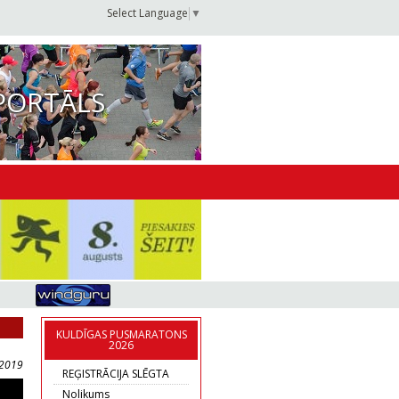
Select Language
▼
PORTĀLS
KULDĪGAS PUSMARATONS
2026
.2019
REĢISTRĀCIJA SLĒGTA
Nolikums