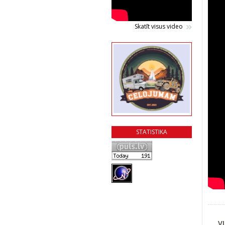
Skatīt visus video
STATISTIKA
V