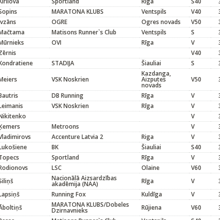
Kirilova
Sportland
Rīga
S40
Sopins
MARATONA KLUBS
Ventspils
V40
Ivzāns
OGRE
Ogres novads
V50
Mačtama
Matisons Runner`s Club
Ventspils
S
Mūrnieks
OVI
Rīga
V
Zērnis
V40
Kondratiene
STADIJA
Šiauliai
S
Kazdanga,
Meiers
VSK Noskrien
Aizputes
V50
novads
Bautris
DB Running
Rīga
V
Leimanis
VSK Noskrien
Rīga
V
Nikitenko
V
Ķemers
Metroons
V
Vladimirovs
Accenture Latvia 2
Riga
V
Lukošiene
BK
Šiauliai
S40
Topecs
Sportland
Rīga
V
Rodionovs
LSC
Olaine
V60
Nacionālā Aizsardzības
Siliņš
Rīga
V
akadēmija (NAA)
Lapsiņš
Running Fox
Kuldīga
V
MARATONA KLUBS/Dobeles
Āboltiņš
Rūjiena
V60
Dzirnavnieks