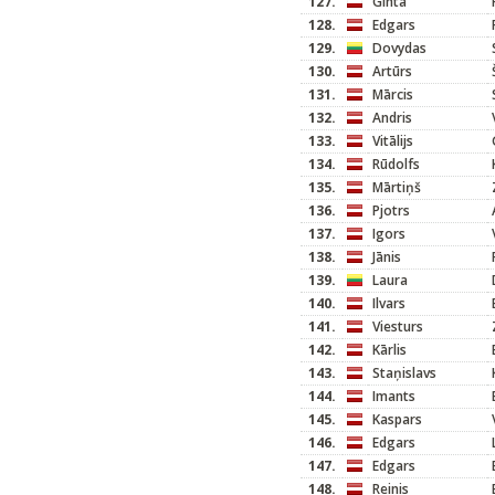
127.
Ginta
128.
Edgars
129.
Dovydas
130.
Artūrs
131.
Mārcis
132.
Andris
133.
Vitālijs
134.
Rūdolfs
135.
Mārtiņš
136.
Pjotrs
137.
Igors
138.
Jānis
139.
Laura
140.
Ilvars
141.
Viesturs
142.
Kārlis
143.
Staņislavs
144.
Imants
145.
Kaspars
146.
Edgars
147.
Edgars
148.
Reinis