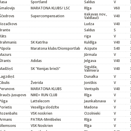
Rasa
Sportland
Saldus
V
Smalovijs
MARATONA KLUBS/ LSC
Rīga
V60
Ķekavas nov.,
Ščedrovs
Supercompensation
V40
Valdlauči
Kozačkovs
Ludza
V40
Brante
Saldus
S
Rāts
riga
V
Brahmanis
SK Katrīna
Kuldīga
V40
Pūpola
Maratona klubs/Dionsportlab
Aizpute
S40
Mazurs
Jūrmala
V
Šīrants
Adidas
Jelgava
V40
Sigulda,
Madžiņš
SK "Kenijas brieži"
V40
Valmiera
Lagzdiņš
Dunalka
V
Cibulis
Žvėrida
Joniškis
V
Perunovs
MARATONA KLUBS
Ventspils
V40
Braučs-Jusupovs
NIKE+ RUN CLUB
Rīga
V
Pūga
Lattelecom
Jaunkalsnava
V
Porietis
Veselīga slodzīte
Madona
V
Rozenbahs
VSK noskrien
Ozolnieki
V
Armans
PATRIA-Mmēbeles
Rīga
V
Vilemsons
VSK Noskrien
Rīga
V