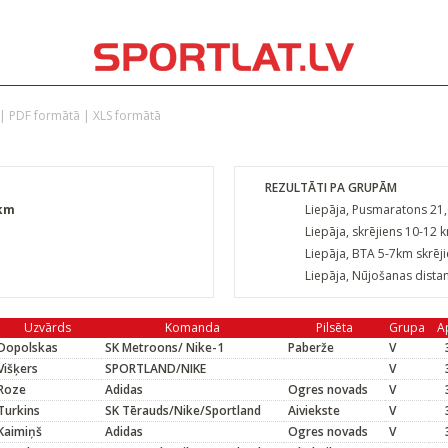
|
PDF formātā
|
XLS formātā
REZULTĀTI PA GRUPĀM
 km
Liepāja, Pusmaratons 21
Liepāja, skrējiens 10-12 
Liepāja, BTA 5-7km skrēj
Liepāja, Nūjošanas dista
Uzvārds
Komanda
Pilsēta
Grupa
Ap
Dopolskas
SK Metroons/ Nike-1
Paberže
V
Višķers
SPORTLAND/NIKE
V
Roze
Adidas
Ogres novads
V
Turkins
SK Tērauds/Nike/Sportland
Aiviekste
V
Kaimiņš
Adidas
Ogres novads
V