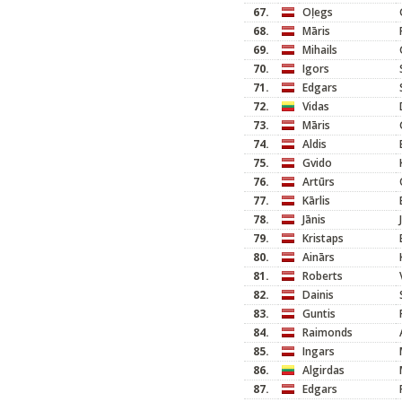
67.
Oļegs
68.
Māris
69.
Mihails
70.
Igors
71.
Edgars
72.
Vidas
73.
Māris
74.
Aldis
75.
Gvido
76.
Artūrs
77.
Kārlis
78.
Jānis
79.
Kristaps
80.
Ainārs
81.
Roberts
82.
Dainis
83.
Guntis
84.
Raimonds
85.
Ingars
86.
Algirdas
87.
Edgars