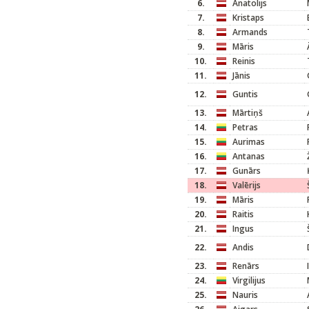
6.
Anatolijs
7.
Kristaps
8.
Armands
9.
Māris
10.
Reinis
11.
Jānis
12.
Guntis
13.
Mārtiņš
14.
Petras
15.
Aurimas
16.
Antanas
17.
Gunārs
18.
Valērijs
19.
Māris
20.
Raitis
21.
Ingus
22.
Andis
23.
Renārs
24.
Virgilijus
25.
Nauris