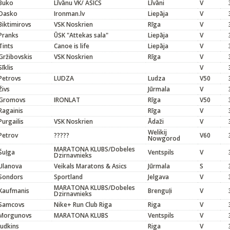
Buko
Līvānu VK/ ASICS
Līvāni
V
Dasko
Ironman.lv
Liepāja
V
Biktimirovs
VSK Noskrien
Rīga
V
Pranks
ŪSK "Attekas sala"
Liepāja
V
Tints
Canoe is life
Liepāja
V
Gržibovskis
VSK Noskrien
Rīga
V
Sīklis
V
Petrovs
LUDZA
Ludza
V50
Živs
Jūrmala
V
Gromovs
IRONLAT
Rīga
V50
Ragainis
Rīga
V
Purgailis
VSK Noskrien
Ādaži
V
Welikij
Petrov
?????
V60
Nowgorod
MARATONA KLUBS/Dobeles
Šuļga
Ventspils
V
Dzirnavnieks
Ulanova
Veikals Maratons & Asics
Jūrmala
S
Sondors
Sportland
Jelgava
V
MARATONA KLUBS/Dobeles
Kaufmanis
Brenguļi
V
Dzirnavnieks
Samcovs
Nike+ Run Club Riga
Riga
V
Morgunovs
MARATONA KLUBS
Ventspils
V
Judkins
Riga
V