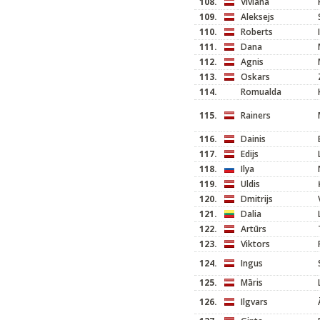
108.
Viviana
109.
Aleksejs
110.
Roberts
111.
Dana
112.
Agnis
113.
Oskars
114.
Romualda
115.
Rainers
116.
Dainis
117.
Edijs
118.
Ilya
119.
Uldis
120.
Dmitrijs
121.
Dalia
122.
Artūrs
123.
Viktors
124.
Ingus
125.
Māris
126.
Ilgvars