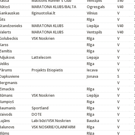
Rassa
Matisons Runner`s Club
Ventspils
S40
Rūtiņš
MARATONA KLUBS/BALTA
Ogresgals
V40
Sankauskas
Ilginuotoliai.lt
Vilnius
V
Šits
Rīga
V
Standzenieks
MARATONA KLUBS
Liepāja
V40
Valerts
MARATONA KLUBS
Ventspils
V40
Golubeckis
VSK Noskrien
Rīga
V
Karss
Rīga
V
Zemītis
Rīga
V
Adjukovs
Lattelecom
Liepaja
V
Veliks
Rīga
V
Pārums
Projekts Etiopietis
Iecava
V
Dapkuviene
Jonava
S
Bergmanis
V
Zimackis
Rīga
V
Būmans
VSK Noskrien
Liepāja
V
Kumpiņš
Riga
V
Baumanis
Sportland
Rīga
V
Vaivods
DOTE
Rīga
V
Lujāns
Labi būs!/VSK Noskrien
Bauska
V
Balunovs
VSK NOSKRIE/OLAINFARM
Rīga
V
Blūms
Rīga
V