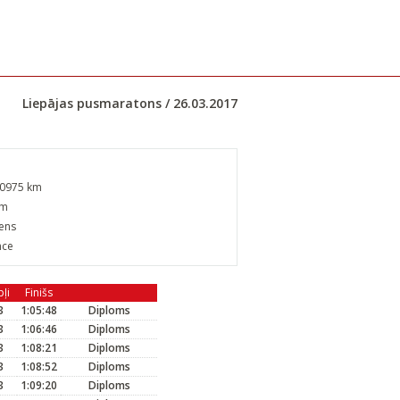
Liepājas pusmaratons / 26.03.2017
,0975 km
km
iens
nce
ļi
Finišs
3
1:05:48
Diploms
3
1:06:46
Diploms
3
1:08:21
Diploms
3
1:08:52
Diploms
3
1:09:20
Diploms