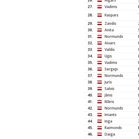
26.
Aigars
27.
Vadims
28.
Kaspars
29.
Zandis
30.
Anita
31.
Normunds
32.
Aivars
33.
Valdis
34.
Uģis
35.
Vadims
36.
Sergejs
37.
Normunds
38.
Juris
39.
Salvis
40.
Jānis
41.
Māris
42.
Normunds
43.
Imants
44.
Inga
45.
Raimonds
46.
Daiga