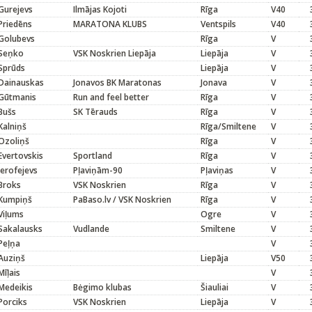
Gurejevs
Ilmājas Kojoti
Rīga
V40
Priedēns
MARATONA KLUBS
Ventspils
V40
Golubevs
Rīga
V
Seņko
VSK Noskrien Liepāja
Liepāja
V
Sprūds
Liepāja
V
Dainauskas
Jonavos BK Maratonas
Jonava
V
Gūtmanis
Run and feel better
Rīga
V
Bušs
SK Tērauds
Rīga
V
Kalniņš
Rīga/Smiltene
V
Ozoliņš
Rīga
V
Evertovskis
Sportland
Rīga
V
Jerofejevs
Pļaviņām-90
Pļaviņas
V
Broks
VSK Noskrien
Rīga
V
Kumpiņš
PaBaso.lv / VSK Noskrien
Rīga
V
Viļums
Ogre
V
Sakalausks
Vudlande
Smiltene
V
Peļņa
V
Auziņš
Liepāja
V50
Mīļais
V
Medeikis
Bėgimo klubas
Šiauliai
V
Porciks
VSK Noskrien
Liepāja
V