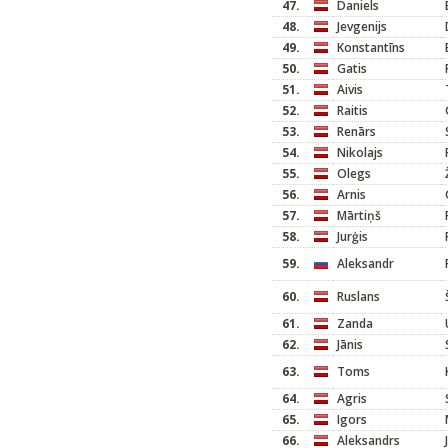
47.
Daniels
48.
Jevgenijs
49.
Konstantīns
50.
Gatis
51.
Aivis
52.
Raitis
53.
Renārs
54.
Nikolajs
55.
Olegs
56.
Arnis
57.
Mārtiņš
58.
Jurģis
59.
Aleksandr
60.
Ruslans
61.
Zanda
62.
Jānis
63.
Toms
64.
Agris
65.
Igors
66.
Aleksandrs