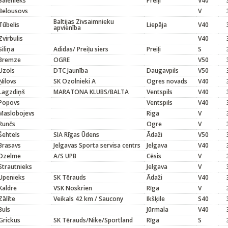
Salenieks
Preiļi
V40
Belousovs
V
Baltijas Zivsaimnieku
Tūbelis
Liepāja
V40
apvienība
Zvirbulis
V40
Siliņa
Adidas/ Preiļu siers
Preiļi
S
Bremze
OGRE
V50
Uzols
DTC Jaunība
Daugavpils
V50
Ņilovs
SK Ozolnieki A
Ogres novads
V40
Lagzdiņš
MARATONA KLUBS/BALTA
Ventspils
V40
Popovs
Ventspils
V40
Maslobojevs
Riga
V
Runčs
Ogre
V
Šehtels
SIA Rīgas Ūdens
Ādaži
V50
Brasavs
Jelgavas Sporta servisa centrs
Jelgava
V40
Dzelme
A/S UPB
Cēsis
V
Strautnieks
Jelgava
V
Upenieks
SK Tērauds
Ādaži
V40
Kaldre
VSK Noskrien
Rīga
V
Zālīte
Veikals 42 km / Saucony
Ikšķile
S40
Buls
Jūrmala
V40
Grickus
SK Tērauds/Nike/Sportland
Rīga
S