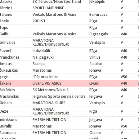
Macuks
SK Tērauds/Nike/Sportland
Jēkabpils
V
Bērziņš
SPORTLAND/NIKE
V
Tālums
Veikals Maratons & Asics
Bervircava
V
Ābele
2BE1ST
Rīga
V
Tops
Rīga
V
Gailis
Veikals Maratons & Asics
Ogresgals
V40
MARATONA
Grīnvalds
Ventspils
V
KLUBS/DionSportLab
Auziņš
Individuāli
Rīga
V40
Pranckūnas
Na, pagauk!
Vilnius
V40
Rimkus
Stadija
Šiauliai
V
Žukauskas
Maratonas
Jonava
V
Ķeģis
Lī Sporta klubs
Rīga
V50
Šakelis
Līvānu VK/ ASICS
Līvāni
V40
Pakārklis
SK Metroons/Nike-1
Rīga
V40
Kraslovskis
Jelgavas Sporta servisa centrs
Jelgava
V
Škibelis
MARATONA KLUBS
Ventspils
V
MARATONA
Dēze
Rīga
V
KLUBS/DionSportLab
Indriksons
PATRIA NUTRITION
Jelgava
V
Muralis
Maratonas
Jonava
V50
Aukmanis
PATRIA NUTRITION
Olaine
V