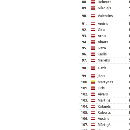
88.
Helmuts
89.
Nikolajs
90.
Valentīns
91.
Andris
92.
Gita
93.
Arnis
94.
Ainārs
95.
Iveta
96.
Kārlis
97.
Mareks
98.
Gatis
99.
Jānis
100.
Martynas
101.
Juris
102.
Aivars
103.
Mārtiņš
104.
Rolands
105.
Roberts
106.
Austris
107.
Mārtiņš