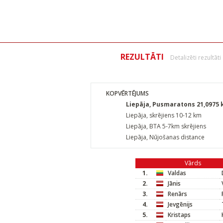
REZULTĀTI
Detalizēti rezultāti
KOPVĒRTĒJUMS
Liepāja, Pusmaratons 21,0975
Liepāja, skrējiens 10-12 km
Liepāja, BTA 5-7km skrējiens
Liepāja, Nūjošanas distance
Vārds
1.
Valdas
2.
Jānis
3.
Renārs
4.
Jevgēnijs
5.
Kristaps