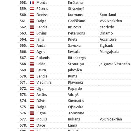
558.
Monta
Kiršteina
559.
Pēteris
Strazdiņš
560.
Deniss
Kurmans
Sportland
561.
Daiga
Greiškāne
VSK Noskrien
562.
Sandis
Krutovs
cedric/lv
563.
Edvins
Pētersons
Dinamo
564.
Jānis
Knets
Accenture
565.
Anita
Savicka
Bigbank
566.
Agris
Kivkulis
Mangaļsala
567.
Rolands
Ritenbergs
568.
Lelde
Strautiņa
Jelgavas Vēstnesis
569.
Laura
Jakoviča
570.
Sandis
Kūms
571.
Vladimirs
Kļavnieks
572.
Līga
Paparde
573.
Artūrs
Vilciņš
574.
Dāvis
Siminaitis
575.
Daiga
Oļševska
576.
Signe
Tomsone
577.
Indulis
Bukans
VSK Noskrien
578.
Dace
Lāma