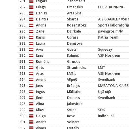
281.
Edgars
Zandmanis
282.
Olegs
Umanskis
I LOVE RUNNING
283.
Deniss
Arseņins
284.
Dzintra
Skārda
AIZKRAUKLE / VSK 
285.
Andris
Rozenštoks
Sporta laboratorij
286.
Zane
Dzirkale
pavingrosim/lv
287.
Kārlis
Udrass
Patria Team
288.
Laura
Deņisova
289.
Aivis
Gusts
Squeezy
290.
Jānis
Kalniņš
VSK Noskrien
291.
Romāns
Giruckis
292.
Ģirts
Strautnieks
LMT
293.
Artis
Līcītis
VSK Noskrien
294.
Andris
Vējiņš
Swedbank
295.
Juris
Brēdiķis
MARATONA KLUBS
296.
Ingus
Mālkalns
Uijā uijā
297.
Jānis
Deksnis
Swedbank
298.
Alīna
Jakovicka
299.
Klāvs
Svilpe
SDK
300.
Daiga
Rove
individuāli
301.
Andris
Volners
302.
Aivars
Fogelis