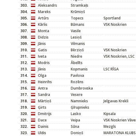
303.
Aleksandrs
Stramkaļs
304.
Mareks
Krūmiņš
305.
Artūrs
Topecs
Sportland
306.
Kārlis
Būmans
VSK Noskrien
307.
Monta
Vasile
308.
Didzis
Lesiņš
309.
Jānis
Vilmanis
310.
Gatis
Bērziņš
VSK Noskrien
311.
Iveta
Niedre
VSK Noskrien, LSC
312.
Modris
Ābelīts
313.
Jānis
Kopmanis
LSC RĪGA
314.
Olga
Pavlova
315.
Heinrihs
Rozēns
316.
Antra
Dumbrovska
317.
Sandra
Vesere
318.
Mārtiņš
Namnieks
Jelgavas Krekli
319.
Ģirts
Ģīrupnieks
320.
Dmitrijs
Lasko
Kipsala
321.
Dace
Veipa
VSK Noskrien Vāve
322.
Dainis
Sūna
Mezgls
323.
Uldis
Doniņš
MARATONA KLUBS