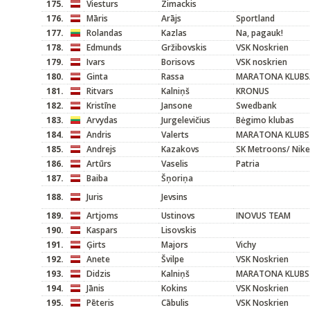
175.
Viesturs
Zimackis
176.
Māris
Arājs
Sportland
177.
Rolandas
Kazlas
Na, pagauk!
178.
Edmunds
Gržibovskis
VSK Noskrien
179.
Ivars
Borisovs
VSK noskrien
180.
Ginta
Rassa
MARATONA KLUBS/
181.
Ritvars
Kalniņš
KRONUS
182.
Kristīne
Jansone
Swedbank
183.
Arvydas
Jurgelevičius
Bėgimo klubas
184.
Andris
Valerts
MARATONA KLUBS
185.
Andrejs
Kazakovs
SK Metroons/ Nike
186.
Artūrs
Vaselis
Patria
187.
Baiba
Šņoriņa
188.
Juris
Jevsins
189.
Artjoms
Ustinovs
INOVUS TEAM
190.
Kaspars
Lisovskis
191.
Ģirts
Majors
Vichy
192.
Anete
Švilpe
VSK Noskrien
193.
Didzis
Kalniņš
MARATONA KLUBS
194.
Jānis
Kokins
VSK Noskrien
195.
Pēteris
Cābulis
VSK Noskrien