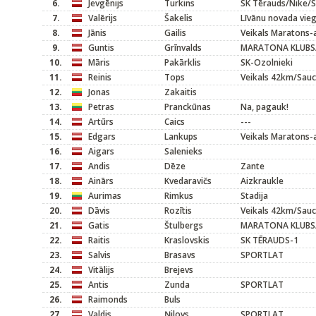
6.
Jevgēnijs
Turkins
SK Tērauds/Nike/S
7.
Valērijs
Šakelis
Līvānu novada vieg
8.
Jānis
Gailis
Veikals Maratons-
9.
Guntis
Grīnvalds
MARATONA KLUBS
10.
Māris
Pakārklis
SK-Ozolnieki
11.
Reinis
Tops
Veikals 42km/Sau
12.
Jonas
Zakaitis
13.
Petras
Pranckūnas
Na, pagauk!
14.
Artūrs
Caics
---
15.
Edgars
Lankups
Veikals Maratons-
16.
Aigars
Salenieks
17.
Andis
Dēze
Zante
18.
Ainārs
Kvedaravičs
Aizkraukle
19.
Aurimas
Rimkus
Stadija
20.
Dāvis
Rozītis
Veikals 42km/Sau
21.
Gatis
Štulbergs
MARATONA KLUBS
22.
Raitis
Kraslovskis
SK TĒRAUDS-1
23.
Salvis
Brasavs
SPORTLAT
24.
Vitālijs
Brejevs
25.
Antis
Zunda
SPORTLAT
26.
Raimonds
Buls
27.
Valdis
Ņilovs
SPORTLAT