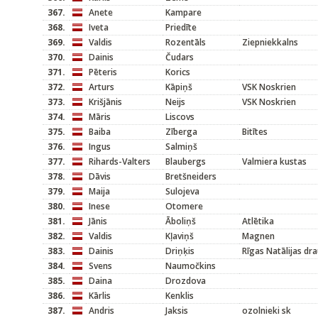
367.
Anete
Kampare
368.
Iveta
Priedīte
369.
Valdis
Rozentāls
Ziepniekkalns
370.
Dainis
Čudars
371.
Pēteris
Korics
372.
Arturs
Kāpiņš
VSK Noskrien
373.
Krišjānis
Neijs
VSK Noskrien
374.
Māris
Liscovs
375.
Baiba
Zīberga
Bitītes
376.
Ingus
Salmiņš
377.
Rihards-Valters
Blaubergs
Valmiera kustas
378.
Dāvis
Bretšneiders
379.
Maija
Sulojeva
380.
Inese
Otomere
381.
Jānis
Āboliņš
Atlētika
382.
Valdis
Kļaviņš
Magnen
383.
Dainis
Driņķis
Rīgas Natālijas dr
384.
Svens
Naumočkins
385.
Daina
Drozdova
386.
Kārlis
Kenklis
387.
Andris
Jaksis
ozolnieki sk