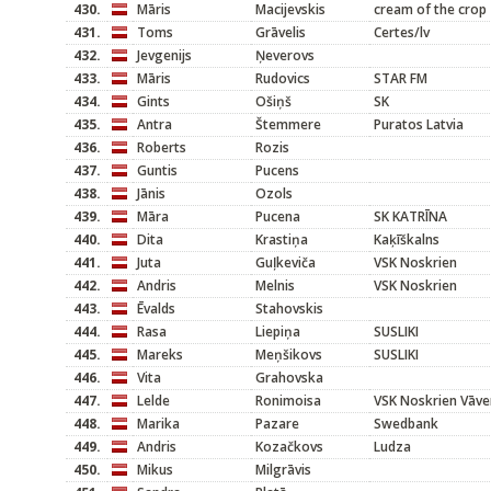
430.
Māris
Macijevskis
cream of the crop
431.
Toms
Grāvelis
Certes/lv
432.
Jevgenijs
Ņeverovs
433.
Māris
Rudovics
STAR FM
434.
Gints
Ošiņš
SK
435.
Antra
Štemmere
Puratos Latvia
436.
Roberts
Rozis
437.
Guntis
Pucens
438.
Jānis
Ozols
439.
Māra
Pucena
SK KATRĪNA
440.
Dita
Krastiņa
Kaķīškalns
441.
Juta
Guļkeviča
VSK Noskrien
442.
Andris
Melnis
VSK Noskrien
443.
Ēvalds
Stahovskis
444.
Rasa
Liepiņa
SUSLIKI
445.
Mareks
Meņšikovs
SUSLIKI
446.
Vita
Grahovska
447.
Lelde
Ronimoisa
VSK Noskrien Vāve
448.
Marika
Pazare
Swedbank
449.
Andris
Kozačkovs
Ludza
450.
Mikus
Milgrāvis