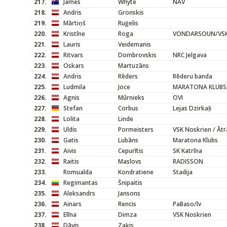
217.
James
Whyte
NAV
218.
Andris
Gronskis
219.
Mārtiņš
Ruģelis
220.
Kristīne
Roga
VONDARSOUN/VSK
221.
Lauris
Veidemanis
222.
Ritvars
Dombrovskis
NRC Jelgava
223.
Oskars
Martuzāns
224.
Andris
Rēders
Rēderu banda
225.
Ludmila
Joce
MARATONA KLUBS/
226.
Agnis
Mūrnieks
OVI
227.
Stefan
Corbus
Lejas Dzirkaļi
228.
Lolita
Linde
229.
Uldis
Pormeisters
VSK Noskrien / Ātr
230.
Gatis
Lubāns
Maratona Klubs
231.
Aivis
Cepurītis
SK Katrīna
232.
Raitis
Maslovs
RADISSON
233.
Romualda
Kondratiene
Stadija
234.
Regimantas
Šnipaitis
235.
Aleksandrs
Jansons
236.
Ainars
Rencis
PaBaso/lv
237.
Elīna
Dimza
VSK Noskrien
238.
Dāvis
Zaķis