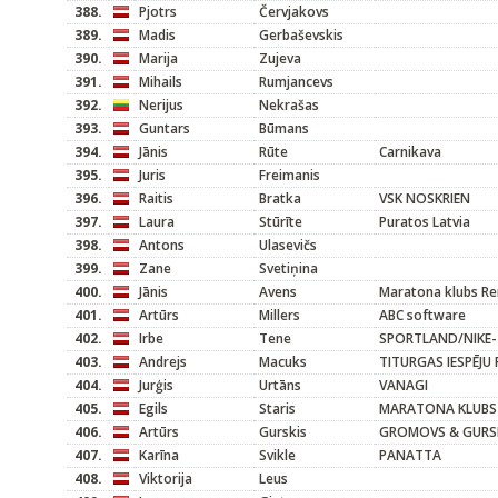
388.
Pjotrs
Červjakovs
389.
Madis
Gerbaševskis
390.
Marija
Zujeva
391.
Mihails
Rumjancevs
392.
Nerijus
Nekrašas
393.
Guntars
Būmans
394.
Jānis
Rūte
Carnikava
395.
Juris
Freimanis
396.
Raitis
Bratka
VSK NOSKRIEN
397.
Laura
Stūrīte
Puratos Latvia
398.
Antons
Ulasevičs
399.
Zane
Svetiņina
400.
Jānis
Avens
Maratona klubs R
401.
Artūrs
Millers
ABC software
402.
Irbe
Tene
SPORTLAND/NIKE-
403.
Andrejs
Macuks
TITURGAS IESPĒJU
404.
Jurģis
Urtāns
VANAGI
405.
Egils
Staris
MARATONA KLUBS
406.
Artūrs
Gurskis
GROMOVS & GURSKIS
407.
Karīna
Svikle
PANATTA
408.
Viktorija
Leus