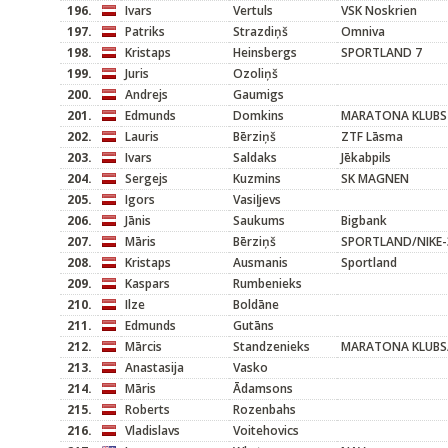
196.
Ivars
Vertuls
VSK Noskrien
197.
Patriks
Strazdiņš
Omniva
198.
Kristaps
Heinsbergs
SPORTLAND 7
199.
Juris
Ozoliņš
200.
Andrejs
Gaumigs
201.
Edmunds
Domkins
MARATONA KLUBS
202.
Lauris
Bērziņš
ZTF Lāsma
203.
Ivars
Saldaks
Jēkabpils
204.
Sergejs
Kuzmins
SK MAGNEN
205.
Igors
Vasiļjevs
206.
Jānis
Saukums
Bigbank
207.
Māris
Bērziņš
SPORTLAND/NIKE-
208.
Kristaps
Ausmanis
Sportland
209.
Kaspars
Rumbenieks
210.
Ilze
Boldāne
211.
Edmunds
Gutāns
212.
Mārcis
Standzenieks
MARATONA KLUBS/
213.
Anastasija
Vasko
214.
Māris
Ādamsons
215.
Roberts
Rozenbahs
216.
Vladislavs
Voitehovics