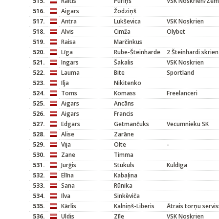
515.
Raitis
Puriņš
VSK Noskrien/Zem
516.
Aigars
Žodziņš
517.
Antra
Lukševica
VSK Noskrien
518.
Alvis
Cimža
Olybet
519.
Raisa
Marčinkus
520.
Līga
Rube-Šteinharde
2 Šteinhardi skrien
521.
Ingars
Šakalis
VSK Noskrien
522.
Lauma
Bite
Sportland
523.
Ilja
Nikitenko
524.
Toms
Komass
Freelanceri
525.
Aigars
Ancāns
526.
Aigars
Francis
527.
Edgars
Getmančuks
Vecumnieku SK
528.
Alise
Zarāne
529.
Vija
Olte
-
530.
Zane
Timma
531.
Jurģis
Stukuls
Kuldīga
532.
Elīna
Kabaļina
533.
Sana
Rūnika
534.
Ilva
Sinkēviča
535.
Kārlis
Kalniņš-Liberis
Ātrais torņu servis
536.
Uldis
Zīle
VSK Noskrien