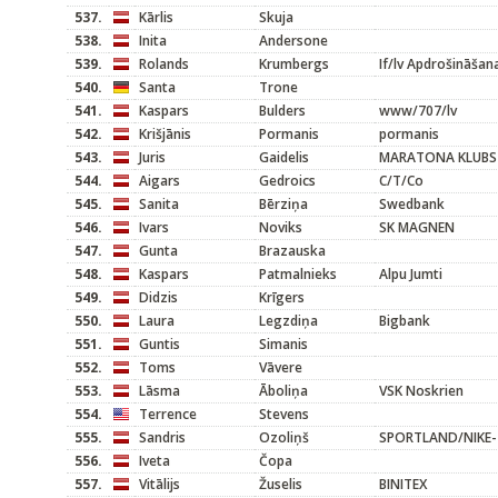
537.
Kārlis
Skuja
538.
Inita
Andersone
539.
Rolands
Krumbergs
If/lv Apdrošināšan
540.
Santa
Trone
541.
Kaspars
Bulders
www/707/lv
542.
Krišjānis
Pormanis
pormanis
543.
Juris
Gaidelis
MARATONA KLUBS
544.
Aigars
Gedroics
C/T/Co
545.
Sanita
Bērziņa
Swedbank
546.
Ivars
Noviks
SK MAGNEN
547.
Gunta
Brazauska
548.
Kaspars
Patmalnieks
Alpu Jumti
549.
Didzis
Krīgers
550.
Laura
Legzdiņa
Bigbank
551.
Guntis
Simanis
552.
Toms
Vāvere
553.
Lāsma
Āboliņa
VSK Noskrien
554.
Terrence
Stevens
555.
Sandris
Ozoliņš
SPORTLAND/NIKE-
556.
Iveta
Čopa
557.
Vitālijs
Žuselis
BINITEX