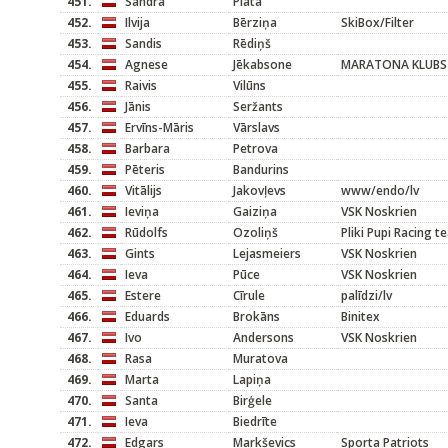
451.
Sandra
Platā
452.
Ilvija
Bērziņa
SkiBox/Filter
453.
Sandis
Rēdiņš
454.
Agnese
Jēkabsone
MARATONA KLUBS
455.
Raivis
Vilūns
456.
Jānis
Seržants
457.
Ervīns-Māris
Vārslavs
458.
Barbara
Petrova
459.
Pēteris
Bandurins
460.
Vitālijs
Jakovļevs
www/endo/lv
461.
Ieviņa
Gaiziņa
VSK Noskrien
462.
Rūdolfs
Ozoliņš
Pliki Pupi Racing 
463.
Gints
Lejasmeiers
VSK Noskrien
464.
Ieva
Pūce
VSK Noskrien
465.
Estere
Cīrule
palīdzi/lv
466.
Eduards
Brokāns
Binitex
467.
Ivo
Andersons
VSK Noskrien
468.
Rasa
Muratova
469.
Marta
Lapiņa
470.
Santa
Birģele
471.
Ieva
Biedrīte
472.
Edgars
Markševics
Sporta Patriots