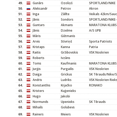
49.
Gunārs
Ozoliņš
SPORTLAND/NIKE
50.
Aleksandr
Petrov
Akron
51.
Inga
Zālīte
Veikals 42km/Sau
52.
Jānis
Sondors
SPORTLAND/NIKE-
53.
Guntars
Akmans
MARATONA KLUBS
54.
Jānis
Dzelme
A/S UPB
55.
Māris
Gūtmanis
56.
Arvis
Stivriņš
Sporta Patriots
57.
Kristaps
Kanna
Patria
58.
Raitis
Gržibovskis
VSK Noskrien
59.
Roberts
Ivzāns
60.
Toms
Kaufmanis
MARATONA KLUBS
61.
Jurģis
Purgailis
VSK Noskrien
62.
Daiga
Grickus
SK Tērauds/Nike/S
63.
Andris
Ludriks
VSK Noskrien Rieks
64.
Konstantīns
Krjačko
RONAKO
65.
Kristers
Kuģenieks
66.
Hugo
Jakobi
67.
Normunds
Upenieks
SK Tērauds
68.
Mihails
Golubevs
69.
Rainers
Meiers
VSK Noskrien