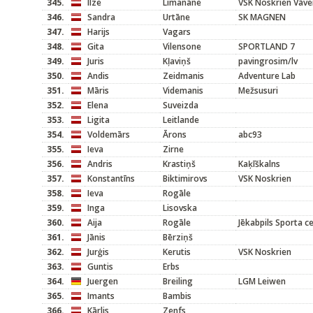
345.
Ilze
Limanāne
VSK Noskrien Vāve
346.
Sandra
Urtāne
SK MAGNEN
347.
Harijs
Vagars
348.
Gita
Vilensone
SPORTLAND 7
349.
Juris
Kļaviņš
pavingrosim/lv
350.
Andis
Zeidmanis
Adventure Lab
351.
Māris
Videmanis
Mežsusuri
352.
Elena
Suveizda
353.
Ligita
Leitlande
354.
Voldemārs
Ārons
abc93
355.
Ieva
Zirne
356.
Andris
Krastiņš
Kaķīškalns
357.
Konstantīns
Biktimirovs
VSK Noskrien
358.
Ieva
Rogāle
359.
Inga
Lisovska
360.
Aija
Rogāle
Jēkabpils Sporta c
361.
Jānis
Bērziņš
362.
Jurģis
Kerutis
VSK Noskrien
363.
Guntis
Erbs
364.
Juergen
Breiling
LGM Leiwen
365.
Imants
Bambis
366.
Kārlis
Zenfs