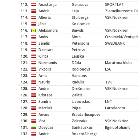
112.
Anastasija
Geraseva
SPORTLAT
113.
Andris
Leja
Ziemeļkurzeme O
114.
Alberts
Stulbergs
VSK Noskrien
115.
Jānis
Kozlovskis
116.
Aleksandrs
Buivids
VSK Noskrien
117.
Andis
Mots
Ozolnieki/Ventspi
118.
Sandis
Pētersons
SWEDBANK
119.
Dzintars
Petrovs
120.
Klinta
Lauska
121.
Normunds
Dūda
Maratona klubs
122.
Viktors
Rodionovs
LSC
123.
Arnis
Hansons
124.
Nauris
Rūdulis
TVK
125.
Andris
Drešmanis
VSK Noskrien
126.
Kristaps
Zālītis
127.
Sandris
Lizbovskis
LNT
128.
Mārtiņš
Pūga
Lattelecom
129.
Aivars
Braučs-Jusupovs
130.
Vita
Zeltzaķe
VSK Noskrien
131.
Dovydas
Sankauskas
Ilginuotoliai/lt
132.
Andris
Rozentālbergs