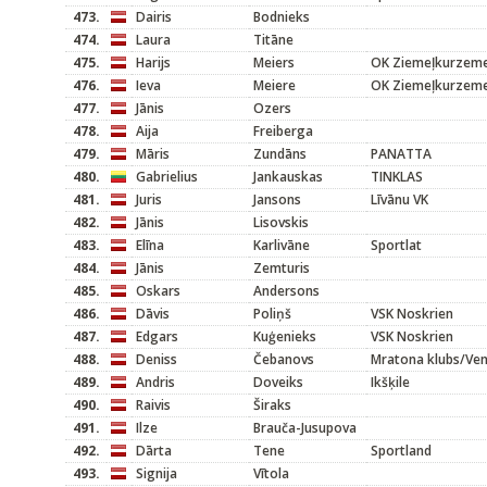
473.
Dairis
Bodnieks
474.
Laura
Titāne
475.
Harijs
Meiers
OK Ziemeļkurzem
476.
Ieva
Meiere
OK Ziemeļkurzem
477.
Jānis
Ozers
478.
Aija
Freiberga
479.
Māris
Zundāns
PANATTA
480.
Gabrielius
Jankauskas
TINKLAS
481.
Juris
Jansons
Līvānu VK
482.
Jānis
Lisovskis
483.
Elīna
Karlivāne
Sportlat
484.
Jānis
Zemturis
485.
Oskars
Andersons
486.
Dāvis
Poliņš
VSK Noskrien
487.
Edgars
Kuģenieks
VSK Noskrien
488.
Deniss
Čebanovs
Mratona klubs/Ven
489.
Andris
Doveiks
Ikšķile
490.
Raivis
Širaks
491.
Ilze
Brauča-Jusupova
492.
Dārta
Tene
Sportland
493.
Signija
Vītola