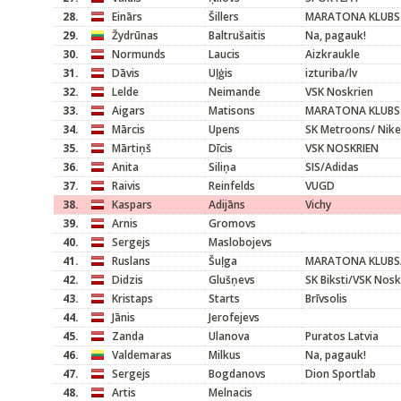
28.
Einārs
Šillers
MARATONA KLUBS
29.
Žydrūnas
Baltrušaitis
Na, pagauk!
30.
Normunds
Laucis
Aizkraukle
31.
Dāvis
Uļģis
izturiba/lv
32.
Lelde
Neimande
VSK Noskrien
33.
Aigars
Matisons
MARATONA KLUBS
34.
Mārcis
Upens
SK Metroons/ Nike
35.
Mārtiņš
Dīcis
VSK NOSKRIEN
36.
Anita
Siliņa
SIS/Adidas
37.
Raivis
Reinfelds
VUGD
38.
Kaspars
Adijāns
Vichy
39.
Arnis
Gromovs
40.
Sergejs
Maslobojevs
41.
Ruslans
Šuļga
MARATONA KLUBS/
42.
Didzis
Glušņevs
SK Biksti/VSK Nosk
43.
Kristaps
Starts
Brīvsolis
44.
Jānis
Jerofejevs
45.
Zanda
Ulanova
Puratos Latvia
46.
Valdemaras
Milkus
Na, pagauk!
47.
Sergejs
Bogdanovs
Dion Sportlab
48.
Artis
Melnacis