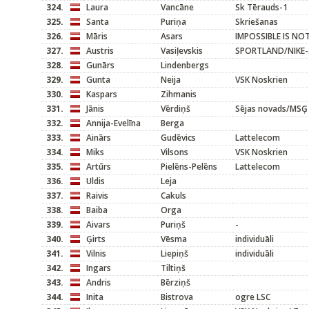
324.
Laura
Vancāne
Sk Tērauds-1
325.
Santa
Puriņa
Skriešanas
326.
Māris
Asars
IMPOSSIBLE IS NO
327.
Austris
Vasiļevskis
SPORTLAND/NIKE-
328.
Gunārs
Lindenbergs
329.
Gunta
Neija
VSK Noskrien
330.
Kaspars
Zihmanis
331.
Jānis
Vērdiņš
Sējas novads/MSĢ
332.
Annija-Evelīna
Berga
333.
Ainārs
Gudēvics
Lattelecom
334.
Miks
Vilsons
VSK Noskrien
335.
Artūrs
Pielēns-Pelēns
Lattelecom
336.
Uldis
Leja
337.
Raivis
Cakuls
338.
Baiba
Orga
339.
Aivars
Puriņš
-
340.
Ģirts
Vēsma
individuāli
341.
Vilnis
Liepiņš
individuāli
342.
Ingars
Tiltiņš
343.
Andris
Bērziņš
344.
Inita
Bistrova
ogre LSC