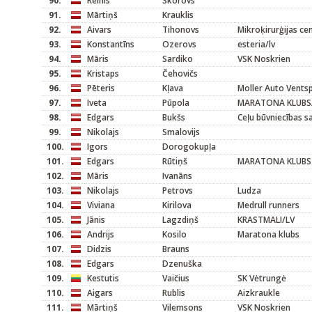
90.
Reinis
Skorovs
91.
Mārtiņš
Krauklis
92.
Aivars
Tihonovs
Mikroķirurģijas ce
93.
Konstantīns
Ozerovs
esteria/lv
94.
Māris
Sardiko
VSK Noskrien
95.
Kristaps
Čehovičs
96.
Pēteris
Kļava
Moller Auto Ventsp
97.
Iveta
Pūpola
MARATONA KLUBS
98.
Edgars
Bukšs
Ceļu būvniecības s
99.
Nikolajs
Smalovijs
100.
Igors
Dorogokupļa
101.
Edgars
Rūtiņš
MARATONA KLUBS
102.
Māris
Ivanāns
103.
Nikolajs
Petrovs
Ludza
104.
Viviana
Kirilova
Medrull runners
105.
Jānis
Lagzdiņš
KRASTMALI/LV
106.
Andrijs
Kosilo
Maratona klubs
107.
Didzis
Brauns
108.
Edgars
Dzenuška
109.
Kestutis
Vaičius
SK Vėtrungė
110.
Aigars
Rublis
Aizkraukle
111.
Mārtiņš
Vilemsons
VSK Noskrien