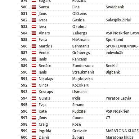
579.
Edgars
Rudzītis
580.
Santa
Cine
Swedbank
581.
Jānis
Olšteins
582.
Iveta
Gasiņa
Salaspils Zīriņi
583.
Ieva
Ozoliņa
584.
Ainars
Zēbergs
VSK Noskrien Lat
585.
Evita
Hibšmane
Sportland
586.
Mārtiņš
Behmanis
SPORTLAND/NIKE-
587.
Ventis
Grīnbergs
individuāli
588.
Jānis
Rancāns
589.
Renāte
Zandersone
BeeKid
590.
Jānis
Straukmanis
Bigbank
591.
Nikolajs
Maņkovskis
592.
Ginta
Kožokaru
593.
Kristaps
Līsmanis
594.
Guntis
Irklis
Puratos Latvia
595.
Evija
Smane
596.
Kate
Rudzīte
VSK Noskrien
597.
Jānis
Čaune
C7
598.
Craig
Rose
599.
Ingrīda
Greivule
MARATONA KLUBS
600.
Dainis
Žuburs
Maratona klubs