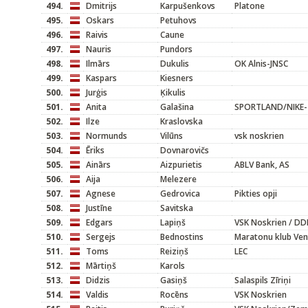
494.
Dmitrijs
Karpušenkovs
Platone
495.
Oskars
Petuhovs
496.
Raivis
Caune
497.
Nauris
Pundors
498.
Ilmārs
Dukulis
OK Alnis-JNSC
499.
Kaspars
Kiesners
500.
Jurģis
Ķikulis
501.
Anita
Galašina
SPORTLAND/NIKE-
502.
Ilze
Kraslovska
503.
Normunds
Vilūns
vsk noskrien
504.
Ēriks
Dovnarovičs
505.
Ainārs
Aizpurietis
ABLV Bank, AS
506.
Aija
Melezere
507.
Agnese
Gedrovica
Pikties opji
508.
Justīne
Savitska
509.
Edgars
Lapiņš
VSK Noskrien / DD
510.
Sergejs
Bednostins
Maratonu klub Ven
511.
Toms
Reiziņš
LEC
512.
Mārtiņš
Karols
513.
Didzis
Gasiņš
Salaspils Zīriņi
514.
Valdis
Rocēns
VSK Noskrien