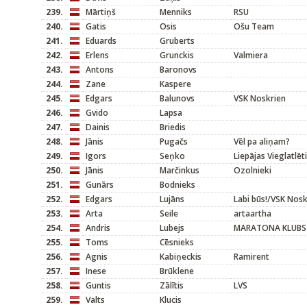
239.
Mārtiņš
Menniks
RSU
240.
Gatis
Osis
Ošu Team
241.
Eduards
Gruberts
242.
Erlens
Grunckis
Valmiera
243.
Antons
Baronovs
244.
Zane
Kaspere
245.
Edgars
Balunovs
VSK Noskrien
246.
Gvido
Lapsa
247.
Dainis
Briedis
248.
Jānis
Pugačs
Vēl pa aliņam?
249.
Igors
Seņko
Liepājas Vieglatlēt
250.
Jānis
Marčinkus
Ozolnieki
251.
Gunārs
Bodnieks
252.
Edgars
Lujāns
Labi būs!/VSK Nosk
253.
Arta
Seile
artaartha
254.
Andris
Lubejs
MARATONA KLUBS
255.
Toms
Cēsnieks
256.
Agnis
Kabiņeckis
Ramirent
257.
Inese
Brūklene
258.
Guntis
Zālītis
LVS
259.
Valts
Klucis