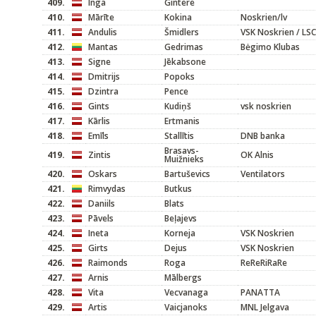
409.
Inga
Gintere
410.
Mārīte
Kokina
Noskrien/lv
411.
Andulis
Šmidlers
VSK Noskrien / LSC
412.
Mantas
Gedrimas
Bėgimo Klubas
413.
Signe
Jēkabsone
414.
Dmitrijs
Popoks
415.
Dzintra
Pence
416.
Gints
Kudiņš
vsk noskrien
417.
Kārlis
Ertmanis
418.
Emīls
Stallītis
DNB banka
Brasavs-
419.
Zintis
OK Alnis
Muižnieks
420.
Oskars
Bartuševics
Ventilators
421.
Rimvydas
Butkus
422.
Daniils
Blats
423.
Pāvels
Beļajevs
424.
Ineta
Korneja
VSK Noskrien
425.
Girts
Dejus
VSK Noskrien
426.
Raimonds
Roga
ReReRiRaRe
427.
Arnis
Mālbergs
428.
Vita
Vecvanaga
PANATTA
429.
Artis
Vaicjanoks
MNL Jelgava