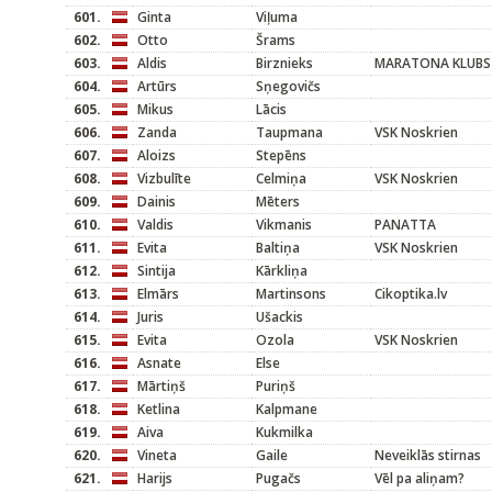
601.
Ginta
Viļuma
602.
Otto
Šrams
603.
Aldis
Birznieks
MARATONA KLUBS
604.
Artūrs
Sņegovičs
605.
Mikus
Lācis
606.
Zanda
Taupmana
VSK Noskrien
607.
Aloizs
Stepēns
608.
Vizbulīte
Celmiņa
VSK Noskrien
609.
Dainis
Mēters
610.
Valdis
Vikmanis
PANATTA
611.
Evita
Baltiņa
VSK Noskrien
612.
Sintija
Kārkliņa
613.
Elmārs
Martinsons
Cikoptika.lv
614.
Juris
Ušackis
615.
Evita
Ozola
VSK Noskrien
616.
Asnate
Else
617.
Mārtiņš
Puriņš
618.
Ketlina
Kalpmane
619.
Aiva
Kukmilka
620.
Vineta
Gaile
Neveiklās stirnas
621.
Harijs
Pugačs
Vēl pa aliņam?