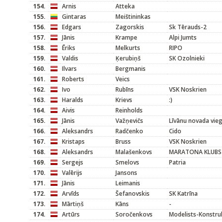
154.
Arnis
Atteka
155.
Gintaras
Meištininkas
156.
Edgars
Zagorskis
Sk Tērauds-2
157.
Jānis
Krampe
Alpi Jumts
158.
Ēriks
Melkurts
RIPO
159.
Valdis
Ķerubiņš
SK Ozolnieki
160.
Ilvars
Bergmanis
161.
Roberts
Veics
162.
Ivo
Rubīns
VSK Noskrien
163.
Haralds
Krievs
:)
164.
Aivis
Reinholds
165.
Jānis
Važņevičs
Līvānu novada vieg
166.
Aleksandrs
Radčenko
Cido
167.
Kristaps
Bruss
VSK Noskrien
168.
Aleksandrs
Malašenkovs
MARATONA KLUBS
169.
Sergejs
Smelovs
Patria
170.
Valērijs
Jansons
171.
Jānis
Leimanis
172.
Arvīds
Šefanovskis
SK Katrīna
173.
Mārtiņš
Kāns
-
174.
Artūrs
Soročenkovs
Modelists-Konstru