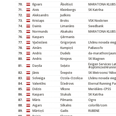
70.
Ilgvars
Āboltiņš
MARATONA KLUBS
71.
Aivis
Kleinbergs
SK Katrīna
72.
Aleksandrs
Judkins
73.
Kristaps
Broks
VSK Noskrien
74.
Dainis
Limanāns
Swedbank
75.
Normunds
Abakuks
MARATONA KLUBS
76.
Kaspars
Ģērmanis
77.
Vjačeslavs
Grigorjevs
Līvānu novada vieg
78.
Ainārs
Kumpiņš
PaBaso/lv
79.
Andris
Dudels
da-marathon/jaun
80.
Andris
Kirejevs
SK Magnen
Exigen Services La
81.
Daņila
Seļuto
#optimized4runni
82.
Jānis
Šnepste
SK Metroons/ Nike
83.
Solveiga
Ozola-Ozoliņa
Līvānu novada vieg
84.
Valentīns
Ščedrovs
Eternal Running Pa
85.
Didzis
Vīksne
Meridiāns-CPSS
86.
Kaspars
Stukuls
SK Katrīna
87.
Māris
Pilmanis
Ogre
88.
Aigars
Silkalns
colorlib/com
89.
Mārtiņš
Gailis
RUBENE