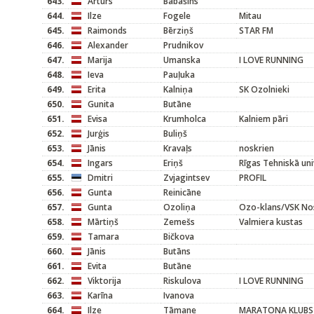
643.
Arturs
Babašins
644.
Ilze
Fogele
Mitau
645.
Raimonds
Bērziņš
STAR FM
646.
Alexander
Prudnikov
647.
Marija
Umanska
I LOVE RUNNING
648.
Ieva
Pauļuka
649.
Erita
Kalniņa
SK Ozolnieki
650.
Gunita
Butāne
651.
Evisa
Krumholca
Kalniem pāri
652.
Jurģis
Buliņš
653.
Jānis
Kravaļs
noskrien
654.
Ingars
Eriņš
Rīgas Tehniskā uni
655.
Dmitri
Zvjagintsev
PROFIL
656.
Gunta
Reinicāne
657.
Gunta
Ozoliņa
Ozo-klans/VSK No
658.
Mārtiņš
Zemešs
Valmiera kustas
659.
Tamara
Bičkova
660.
Jānis
Butāns
661.
Evita
Butāne
662.
Viktorija
Riskulova
I LOVE RUNNING
663.
Karīna
Ivanova
664.
Ilze
Tāmane
MARATONA KLUBS