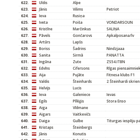
622.
Uldis
Alpe
623.
Jānis
Vilims
Petriot
624.
Ieva
Rusiņa
625.
Iveta
Poiša
VONDARSOUN
626.
Kristīne
Marčinkus
SALIŅA
627.
Pāvels
Gončarovs
Apkalposana/lv
628.
Artūrs
Lapšs
629.
Boriss
Šadrins
Nindzjaaa
630.
Sanita
Sirmā
PANATTA
631.
Ingūna
Zute
ZS54.ITBN
632.
Edvīns
Cifersons
Rīgas piensaimnie
633.
Aija
Pujāte
Fitnesa klubs F1
634.
Valdis
Šteinhards
2 Šteinhardi skrien
635.
Helvijs
Lucis
636.
Ieva
Galeniece
Ievas
637.
Egils
Pīlēģis
Stora Enso
638.
Aiga
Vīdmane
639.
Aigars
Vaitkevičs
640.
Daiga
Gulbe
Titurgas iespēju p
641.
Kristaps
Šteinbergs
642.
Jānis
Konutis