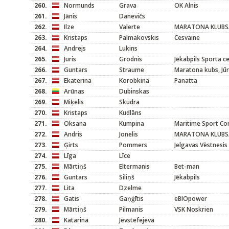
260.
Normunds
Grava
OK Alnis
261.
Jānis
Danevičs
262.
Ilze
Valerte
MARATONA KLUBS/
263.
Kristaps
Palmakovskis
Cesvaine
264.
Andrejs
Lukins
265.
Juris
Grodnis
Jēkabpils Sporta c
266.
Guntars
Straume
Maratona kubs, Jū
267.
Ekaterina
Korobkina
Panatta
268.
Arūnas
Dubinskas
269.
Miķelis
Skudra
270.
Kristaps
Kudlāns
271.
Oksana
Kumpina
Maritime Sport C
272.
Andris
Jonelis
MARATONA KLUBS
273.
Ģirts
Pommers
Jelgavas Vēstnesis
274.
Līga
Līce
275.
Mārtiņš
Eltermanis
Bet-man
276.
Guntars
Siliņš
Jēkabpils
277.
Lita
Dzelme
278.
Gatis
Gaņģītis
eBIOpower
279.
Mārtiņš
Pilmanis
VSK Noskrien
280.
Katarina
Jevstefejeva