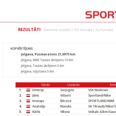
REZULTĀTI
Detalizēti rezultāti
|
PDF formātā
|
XLS formātā
KOPVĒRTĒJUMS
Jelgava, Pusmaratons 21,0975 km
Jelgava, NIKE Tautas skrējiens 10 km
Jelgava, Tautas skrējiens 5 km
Jelgava, nūjošana 5 km
Vārds
Uzvārds
Ko
1.
Dmitrijs
Serjogins
VSK Noskrien
2.
Jānis
Višķers
Sportland/Nike
3.
Kristaps
Bērziņš
SPORTLAND/NIKE
4.
Anatolijs
Macuks
SK Tērauds/Nike/S
5.
Kārlis
Vīksne
Veikals 42km/Sau