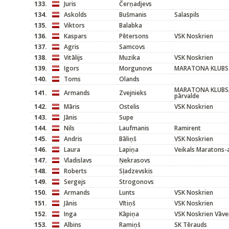
133.
Juris
Čerņadjevs
134.
Askolds
Bušmanis
Salaspils
135.
Viktors
Balabka
136.
Kaspars
Pētersons
VSK Noskrien
137.
Agris
Samcovs
138.
Vitālijs
Muzika
VSK Noskrien
139.
Igors
Morgunovs
MARATONA KLUBS
140.
Toms
Olands
MARATONA KLUBS/V
141.
Armands
Zvejnieks
pārvalde
142.
Māris
Ostelis
VSK Noskrien
143.
Jānis
Supe
144.
Nils
Laufmanis
Ramirent
145.
Andris
Bāliņš
VSK Noskrien
146.
Laura
Lapiņa
Veikals Maratons-
147.
Vladislavs
Ņekrasovs
148.
Roberts
Sļadzevskis
149.
Sergejs
Strogonovs
150.
Armands
Lunts
VSK Noskrien
151.
Jānis
Vītiņš
VSK Noskrien
152.
Inga
Kāpiņa
VSK Noskrien Vāve
153.
Albins
Ramiņš
SK Tērauds