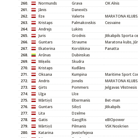
260.
Normunds
Grava
OK Alnis
261.
Jānis
Danevičs
262.
Ilze
Valerte
MARATONA KLUBS/
263.
Kristaps
Palmakovskis
Cesvaine
264.
Andrejs
Lukins
265.
Juris
Grodnis
Jēkabpils Sporta c
266.
Guntars
Straume
Maratona kubs, Jū
267.
Ekaterina
Korobkina
Panatta
268.
Arūnas
Dubinskas
269.
Miķelis
Skudra
270.
Kristaps
Kudlāns
271.
Oksana
Kumpina
Maritime Sport C
272.
Andris
Jonelis
MARATONA KLUBS
273.
Ģirts
Pommers
Jelgavas Vēstnesis
274.
Līga
Līce
275.
Mārtiņš
Eltermanis
Bet-man
276.
Guntars
Siliņš
Jēkabpils
277.
Lita
Dzelme
278.
Gatis
Gaņģītis
eBIOpower
279.
Mārtiņš
Pilmanis
VSK Noskrien
280.
Katarina
Jevstefejeva