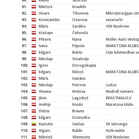
90.
Reinis
Skorovs
91.
Mārtiņš
Krauklis
92.
Aivars
Tihonovs
Mikroķirurģijas ce
93.
Konstantīns
Ozerovs
esteria/lv
94.
Māris
Sardiko
VSK Noskrien
95.
Kristaps
Čehovičs
96.
Pēteris
Kļava
Moller Auto Ventsp
97.
Iveta
Pūpola
MARATONA KLUBS
98.
Edgars
Bukšs
Ceļu būvniecības s
99.
Nikolajs
Smalovijs
100.
Igors
Dorogokupļa
101.
Edgars
Rūtiņš
MARATONA KLUBS
102.
Māris
Ivanāns
103.
Nikolajs
Petrovs
Ludza
104.
Viviana
Kirilova
Medrull runners
105.
Jānis
Lagzdiņš
KRASTMALI/LV
106.
Andrijs
Kosilo
Maratona klubs
107.
Didzis
Brauns
108.
Edgars
Dzenuška
109.
Kestutis
Vaičius
SK Vėtrungė
110.
Aigars
Rublis
Aizkraukle
111.
Mārtiņš
Vilemsons
VSK Noskrien