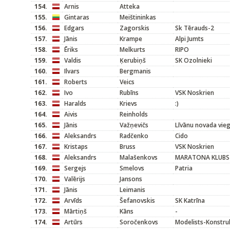
154.
Arnis
Atteka
155.
Gintaras
Meištininkas
156.
Edgars
Zagorskis
Sk Tērauds-2
157.
Jānis
Krampe
Alpi Jumts
158.
Ēriks
Melkurts
RIPO
159.
Valdis
Ķerubiņš
SK Ozolnieki
160.
Ilvars
Bergmanis
161.
Roberts
Veics
162.
Ivo
Rubīns
VSK Noskrien
163.
Haralds
Krievs
:)
164.
Aivis
Reinholds
165.
Jānis
Važņevičs
Līvānu novada vieg
166.
Aleksandrs
Radčenko
Cido
167.
Kristaps
Bruss
VSK Noskrien
168.
Aleksandrs
Malašenkovs
MARATONA KLUBS
169.
Sergejs
Smelovs
Patria
170.
Valērijs
Jansons
171.
Jānis
Leimanis
172.
Arvīds
Šefanovskis
SK Katrīna
173.
Mārtiņš
Kāns
-
174.
Artūrs
Soročenkovs
Modelists-Konstru