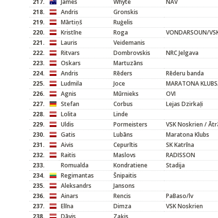
217.
James
Whyte
NAV
218.
Andris
Gronskis
219.
Mārtiņš
Ruģelis
220.
Kristīne
Roga
VONDARSOUN/VSK
221.
Lauris
Veidemanis
222.
Ritvars
Dombrovskis
NRC Jelgava
223.
Oskars
Martuzāns
224.
Andris
Rēders
Rēderu banda
225.
Ludmila
Joce
MARATONA KLUBS/
226.
Agnis
Mūrnieks
OVI
227.
Stefan
Corbus
Lejas Dzirkaļi
228.
Lolita
Linde
229.
Uldis
Pormeisters
VSK Noskrien / Ātr
230.
Gatis
Lubāns
Maratona Klubs
231.
Aivis
Cepurītis
SK Katrīna
232.
Raitis
Maslovs
RADISSON
233.
Romualda
Kondratiene
Stadija
234.
Regimantas
Šnipaitis
235.
Aleksandrs
Jansons
236.
Ainars
Rencis
PaBaso/lv
237.
Elīna
Dimza
VSK Noskrien
238.
Dāvis
Zaķis