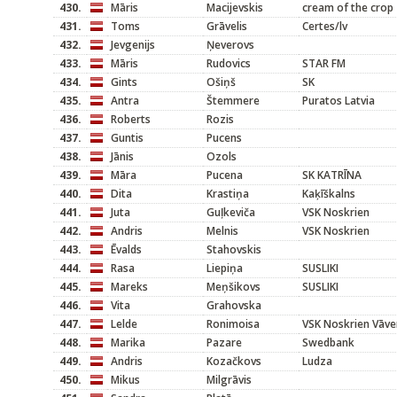
430.
Māris
Macijevskis
cream of the crop
431.
Toms
Grāvelis
Certes/lv
432.
Jevgenijs
Ņeverovs
433.
Māris
Rudovics
STAR FM
434.
Gints
Ošiņš
SK
435.
Antra
Štemmere
Puratos Latvia
436.
Roberts
Rozis
437.
Guntis
Pucens
438.
Jānis
Ozols
439.
Māra
Pucena
SK KATRĪNA
440.
Dita
Krastiņa
Kaķīškalns
441.
Juta
Guļkeviča
VSK Noskrien
442.
Andris
Melnis
VSK Noskrien
443.
Ēvalds
Stahovskis
444.
Rasa
Liepiņa
SUSLIKI
445.
Mareks
Meņšikovs
SUSLIKI
446.
Vita
Grahovska
447.
Lelde
Ronimoisa
VSK Noskrien Vāve
448.
Marika
Pazare
Swedbank
449.
Andris
Kozačkovs
Ludza
450.
Mikus
Milgrāvis