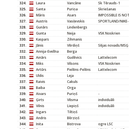
324.
Laura
Vancāne
Sk Tērauds-1
325.
Santa
Puriņa
Skriešanas
326.
Māris
Asars
IMPOSSIBLE IS NO
327.
Austris
Vasiļevskis
SPORTLAND/NIKE-
328.
Gunārs
Lindenbergs
329.
Gunta
Neija
VSK Noskrien
330.
Kaspars
Zihmanis
331.
Jānis
Vērdiņš
Sējas novads/MSĢ
332.
Annija-Evelīna
Berga
333.
Ainārs
Gudēvics
Lattelecom
334.
Miks
Vilsons
VSK Noskrien
335.
Artūrs
Pielēns-Pelēns
Lattelecom
336.
Uldis
Leja
337.
Raivis
Cakuls
338.
Baiba
Orga
339.
Aivars
Puriņš
-
340.
Ģirts
Vēsma
individuāli
341.
Vilnis
Liepiņš
individuāli
342.
Ingars
Tiltiņš
343.
Andris
Bērziņš
344.
Inita
Bistrova
ogre LSC