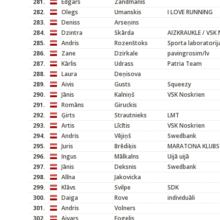
281.
Edgars
Zandmanis
282.
Olegs
Umanskis
I LOVE RUNNING
283.
Deniss
Arseņins
284.
Dzintra
Skārda
AIZKRAUKLE / VSK 
285.
Andris
Rozenštoks
Sporta laboratorij
286.
Zane
Dzirkale
pavingrosim/lv
287.
Kārlis
Udrass
Patria Team
288.
Laura
Deņisova
289.
Aivis
Gusts
Squeezy
290.
Jānis
Kalniņš
VSK Noskrien
291.
Romāns
Giruckis
292.
Ģirts
Strautnieks
LMT
293.
Artis
Līcītis
VSK Noskrien
294.
Andris
Vējiņš
Swedbank
295.
Juris
Brēdiķis
MARATONA KLUBS
296.
Ingus
Mālkalns
Uijā uijā
297.
Jānis
Deksnis
Swedbank
298.
Alīna
Jakovicka
299.
Klāvs
Svilpe
SDK
300.
Daiga
Rove
individuāli
301.
Andris
Volners
302.
Aivars
Fogelis