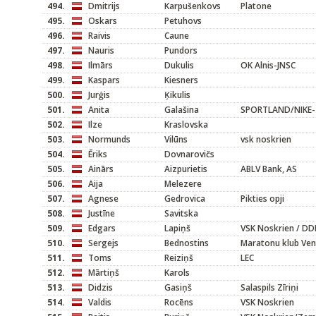
494.
Dmitrijs
Karpušenkovs
Platone
495.
Oskars
Petuhovs
496.
Raivis
Caune
497.
Nauris
Pundors
498.
Ilmārs
Dukulis
OK Alnis-JNSC
499.
Kaspars
Kiesners
500.
Jurģis
Ķikulis
501.
Anita
Galašina
SPORTLAND/NIKE-
502.
Ilze
Kraslovska
503.
Normunds
Vilūns
vsk noskrien
504.
Ēriks
Dovnarovičs
505.
Ainārs
Aizpurietis
ABLV Bank, AS
506.
Aija
Melezere
507.
Agnese
Gedrovica
Pikties opji
508.
Justīne
Savitska
509.
Edgars
Lapiņš
VSK Noskrien / DD
510.
Sergejs
Bednostins
Maratonu klub Ven
511.
Toms
Reiziņš
LEC
512.
Mārtiņš
Karols
513.
Didzis
Gasiņš
Salaspils Zīriņi
514.
Valdis
Rocēns
VSK Noskrien