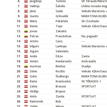
6.
Jevgēnijs
Turkins
SK Tērauds/Nike/S
7.
Valērijs
Šakelis
Līvānu novada vieg
8.
Jānis
Gailis
Veikals Maratons-
9.
Guntis
Grīnvalds
MARATONA KLUBS
10.
Māris
Pakārklis
SK-Ozolnieki
11.
Reinis
Tops
Veikals 42km/Sau
12.
Jonas
Zakaitis
13.
Petras
Pranckūnas
Na, pagauk!
14.
Artūrs
Caics
---
15.
Edgars
Lankups
Veikals Maratons-
16.
Aigars
Salenieks
17.
Andis
Dēze
Zante
18.
Ainārs
Kvedaravičs
Aizkraukle
19.
Aurimas
Rimkus
Stadija
20.
Dāvis
Rozītis
Veikals 42km/Sau
21.
Gatis
Štulbergs
MARATONA KLUBS
22.
Raitis
Kraslovskis
SK TĒRAUDS-1
23.
Salvis
Brasavs
SPORTLAT
24.
Vitālijs
Brejevs
25.
Antis
Zunda
SPORTLAT
26.
Raimonds
Buls
27.
Valdis
Ņilovs
SPORTLAT