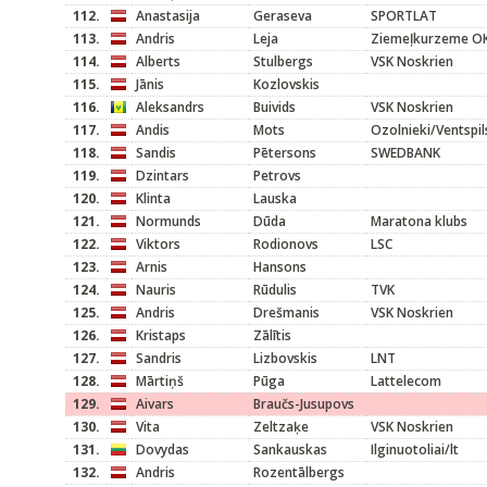
112.
Anastasija
Geraseva
SPORTLAT
113.
Andris
Leja
Ziemeļkurzeme O
114.
Alberts
Stulbergs
VSK Noskrien
115.
Jānis
Kozlovskis
116.
Aleksandrs
Buivids
VSK Noskrien
117.
Andis
Mots
Ozolnieki/Ventspi
118.
Sandis
Pētersons
SWEDBANK
119.
Dzintars
Petrovs
120.
Klinta
Lauska
121.
Normunds
Dūda
Maratona klubs
122.
Viktors
Rodionovs
LSC
123.
Arnis
Hansons
124.
Nauris
Rūdulis
TVK
125.
Andris
Drešmanis
VSK Noskrien
126.
Kristaps
Zālītis
127.
Sandris
Lizbovskis
LNT
128.
Mārtiņš
Pūga
Lattelecom
129.
Aivars
Braučs-Jusupovs
130.
Vita
Zeltzaķe
VSK Noskrien
131.
Dovydas
Sankauskas
Ilginuotoliai/lt
132.
Andris
Rozentālbergs