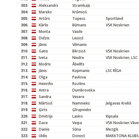
303.
Aleksandrs
Stramkaļs
304.
Mareks
Krūmiņš
305.
Artūrs
Topecs
Sportland
306.
Kārlis
Būmans
VSK Noskrien
307.
Monta
Vasile
308.
Didzis
Lesiņš
309.
Jānis
Vilmanis
310.
Gatis
Bērziņš
VSK Noskrien
311.
Iveta
Niedre
VSK Noskrien, LSC
312.
Modris
Ābelīts
313.
Jānis
Kopmanis
LSC RĪGA
314.
Olga
Pavlova
315.
Heinrihs
Rozēns
316.
Antra
Dumbrovska
317.
Sandra
Vesere
318.
Mārtiņš
Namnieks
Jelgavas Krekli
319.
Ģirts
Ģīrupnieks
320.
Dmitrijs
Lasko
Kipsala
321.
Dace
Veipa
VSK Noskrien Vāve
322.
Dainis
Sūna
Mezgls
323.
Uldis
Doniņš
MARATONA KLUBS