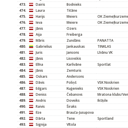
473.
Dairis
Bodnieks
474.
Laura
Titāne
475.
Harijs
Meiers
OK Ziemeļkurzem
476.
Ieva
Meiere
OK Ziemeļkurzem
477.
Jānis
Ozers
478.
Aija
Freiberga
479.
Māris
Zundāns
PANATTA
480.
Gabrielius
Jankauskas
TINKLAS
481.
Juris
Jansons
Līvānu VK
482.
Jānis
Lisovskis
483.
Elīna
Karlivāne
Sportlat
484.
Jānis
Zemturis
485.
Oskars
Andersons
486.
Dāvis
Poliņš
VSK Noskrien
487.
Edgars
Kuģenieks
VSK Noskrien
488.
Deniss
Čebanovs
Mratona klubs/Ven
489.
Andris
Doveiks
Ikšķile
490.
Raivis
Širaks
491.
Ilze
Brauča-Jusupova
492.
Dārta
Tene
Sportland
493.
Signija
Vītola