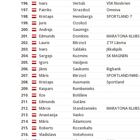
196.
Ivars
Vertuls
VSK Noskrien
197.
Patriks
Strazdiņš
Omniva
198.
Kristaps
Heinsbergs
SPORTLAND 7
199.
Juris
Ozoliņš
200.
Andrejs
Gaumigs
201.
Edmunds
Domkins
MARATONA KLUBS
202.
Lauris
Bērziņš
ZTF Lāsma
203.
Ivars
Saldaks
Jēkabpils
204.
Sergejs
Kuzmins
SK MAGNEN
205.
Igors
Vasiļjevs
206.
Jānis
Saukums
Bigbank
207.
Māris
Bērziņš
SPORTLAND/NIKE-
208.
Kristaps
Ausmanis
Sportland
209.
Kaspars
Rumbenieks
210.
Ilze
Boldāne
211.
Edmunds
Gutāns
212.
Mārcis
Standzenieks
MARATONA KLUBS/
213.
Anastasija
Vasko
214.
Māris
Ādamsons
215.
Roberts
Rozenbahs
216.
Vladislavs
Voitehovics