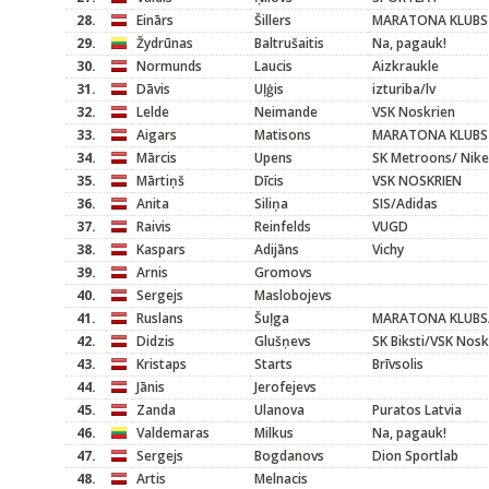
28.
Einārs
Šillers
MARATONA KLUBS
29.
Žydrūnas
Baltrušaitis
Na, pagauk!
30.
Normunds
Laucis
Aizkraukle
31.
Dāvis
Uļģis
izturiba/lv
32.
Lelde
Neimande
VSK Noskrien
33.
Aigars
Matisons
MARATONA KLUBS
34.
Mārcis
Upens
SK Metroons/ Nike
35.
Mārtiņš
Dīcis
VSK NOSKRIEN
36.
Anita
Siliņa
SIS/Adidas
37.
Raivis
Reinfelds
VUGD
38.
Kaspars
Adijāns
Vichy
39.
Arnis
Gromovs
40.
Sergejs
Maslobojevs
41.
Ruslans
Šuļga
MARATONA KLUBS/
42.
Didzis
Glušņevs
SK Biksti/VSK Nosk
43.
Kristaps
Starts
Brīvsolis
44.
Jānis
Jerofejevs
45.
Zanda
Ulanova
Puratos Latvia
46.
Valdemaras
Milkus
Na, pagauk!
47.
Sergejs
Bogdanovs
Dion Sportlab
48.
Artis
Melnacis