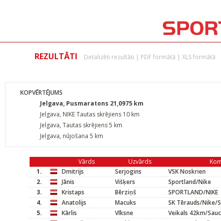
REZULTĀTI
Detalizēti rezultāti
|
PDF formātā
|
XLS formātā
KOPVĒRTĒJUMS
Jelgava, Pusmaratons 21,0975 km
Jelgava, NIKE Tautas skrējiens 10 km
Jelgava, Tautas skrējiens 5 km
Jelgava, nūjošana 5 km
Vārds
Uzvārds
Ko
1.
Dmitrijs
Serjogins
VSK Noskrien
2.
Jānis
Višķers
Sportland/Nike
3.
Kristaps
Bērziņš
SPORTLAND/NIKE
4.
Anatolijs
Macuks
SK Tērauds/Nike/S
5.
Kārlis
Vīksne
Veikals 42km/Sau