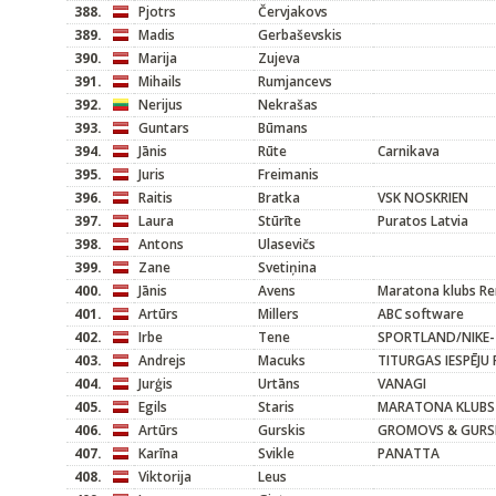
388.
Pjotrs
Červjakovs
389.
Madis
Gerbaševskis
390.
Marija
Zujeva
391.
Mihails
Rumjancevs
392.
Nerijus
Nekrašas
393.
Guntars
Būmans
394.
Jānis
Rūte
Carnikava
395.
Juris
Freimanis
396.
Raitis
Bratka
VSK NOSKRIEN
397.
Laura
Stūrīte
Puratos Latvia
398.
Antons
Ulasevičs
399.
Zane
Svetiņina
400.
Jānis
Avens
Maratona klubs R
401.
Artūrs
Millers
ABC software
402.
Irbe
Tene
SPORTLAND/NIKE-
403.
Andrejs
Macuks
TITURGAS IESPĒJU
404.
Jurģis
Urtāns
VANAGI
405.
Egils
Staris
MARATONA KLUBS
406.
Artūrs
Gurskis
GROMOVS & GURSKIS
407.
Karīna
Svikle
PANATTA
408.
Viktorija
Leus