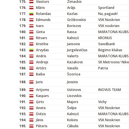
175.
Viesturs
Zimackis
176.
Māris
Arājs
Sportland
177.
Rolandas
Kazlas
Na, pagauk!
178.
Edmunds
Gržibovskis
VSK Noskrien
179.
Ivars
Borisovs
VSK noskrien
180.
Ginta
Rassa
MARATONA KLUBS/
181.
Ritvars
Kalniņš
KRONUS
182.
Kristīne
Jansone
Swedbank
183.
Arvydas
Jurgelevičius
Bėgimo klubas
184.
Andris
Valerts
MARATONA KLUBS
185.
Andrejs
Kazakovs
SK Metroons/ Nike
186.
Artūrs
Vaselis
Patria
187.
Baiba
Šņoriņa
188.
Juris
Jevsins
189.
Artjoms
Ustinovs
INOVUS TEAM
190.
Kaspars
Lisovskis
191.
Ģirts
Majors
Vichy
192.
Anete
Švilpe
VSK Noskrien
193.
Didzis
Kalniņš
MARATONA KLUBS
194.
Jānis
Kokins
VSK Noskrien
195.
Pēteris
Cābulis
VSK Noskrien