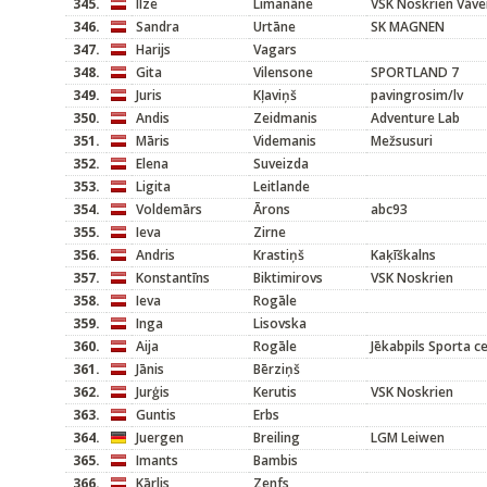
345.
Ilze
Limanāne
VSK Noskrien Vāve
346.
Sandra
Urtāne
SK MAGNEN
347.
Harijs
Vagars
348.
Gita
Vilensone
SPORTLAND 7
349.
Juris
Kļaviņš
pavingrosim/lv
350.
Andis
Zeidmanis
Adventure Lab
351.
Māris
Videmanis
Mežsusuri
352.
Elena
Suveizda
353.
Ligita
Leitlande
354.
Voldemārs
Ārons
abc93
355.
Ieva
Zirne
356.
Andris
Krastiņš
Kaķīškalns
357.
Konstantīns
Biktimirovs
VSK Noskrien
358.
Ieva
Rogāle
359.
Inga
Lisovska
360.
Aija
Rogāle
Jēkabpils Sporta c
361.
Jānis
Bērziņš
362.
Jurģis
Kerutis
VSK Noskrien
363.
Guntis
Erbs
364.
Juergen
Breiling
LGM Leiwen
365.
Imants
Bambis
366.
Kārlis
Zenfs