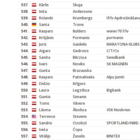
537.
Kārlis
Skuja
538.
Inita
Andersone
539.
Rolands
Krumbergs
If/lv Apdrošināšan
540.
Santa
Trone
541.
Kaspars
Bulders
www/707/lv
542.
Krišjānis
Pormanis
pormanis
543.
Juris
Gaidelis
MARATONA KLUBS
544.
Aigars
Gedroics
C/T/Co
545.
Sanita
Bērziņa
Swedbank
546.
Ivars
Noviks
SK MAGNEN
547.
Gunta
Brazauska
548.
Kaspars
Patmalnieks
Alpu Jumti
549.
Didzis
Krīgers
550.
Laura
Legzdiņa
Bigbank
551.
Guntis
Simanis
552.
Toms
Vāvere
553.
Lāsma
Āboliņa
VSK Noskrien
554.
Terrence
Stevens
555.
Sandris
Ozoliņš
SPORTLAND/NIKE-
556.
Iveta
Čopa
557.
Vitālijs
Žuselis
BINITEX