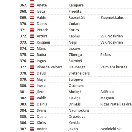
367.
Anete
Kampare
368.
Iveta
Priedīte
369.
Valdis
Rozentāls
Ziepniekkalns
370.
Dainis
Čudars
371.
Pēteris
Korics
372.
Arturs
Kāpiņš
VSK Noskrien
373.
Krišjānis
Neijs
VSK Noskrien
374.
Māris
Liscovs
375.
Baiba
Zīberga
Bitītes
376.
Ingus
Salmiņš
377.
Rihards-Valters
Blaubergs
Valmiera kustas
378.
Dāvis
Bretšneiders
379.
Maija
Sulojeva
380.
Inese
Otomere
381.
Jānis
Āboliņš
Atlētika
382.
Valdis
Kļaviņš
Magnen
383.
Dainis
Driņķis
Rīgas Natālijas dr
384.
Svens
Naumočkins
385.
Daina
Drozdova
386.
Kārlis
Kenklis
387.
Andris
Jaksis
ozolnieki sk