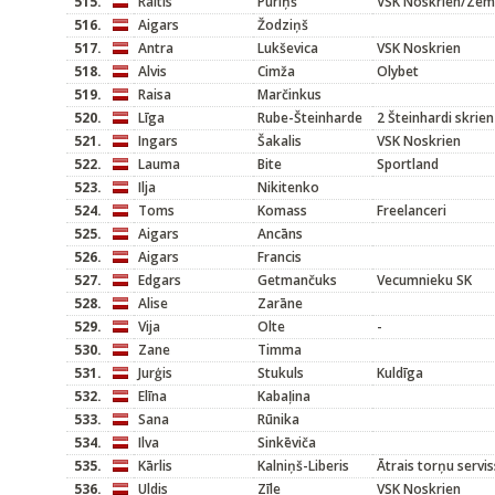
515.
Raitis
Puriņš
VSK Noskrien/Zem
516.
Aigars
Žodziņš
517.
Antra
Lukševica
VSK Noskrien
518.
Alvis
Cimža
Olybet
519.
Raisa
Marčinkus
520.
Līga
Rube-Šteinharde
2 Šteinhardi skrien
521.
Ingars
Šakalis
VSK Noskrien
522.
Lauma
Bite
Sportland
523.
Ilja
Nikitenko
524.
Toms
Komass
Freelanceri
525.
Aigars
Ancāns
526.
Aigars
Francis
527.
Edgars
Getmančuks
Vecumnieku SK
528.
Alise
Zarāne
529.
Vija
Olte
-
530.
Zane
Timma
531.
Jurģis
Stukuls
Kuldīga
532.
Elīna
Kabaļina
533.
Sana
Rūnika
534.
Ilva
Sinkēviča
535.
Kārlis
Kalniņš-Liberis
Ātrais torņu servis
536.
Uldis
Zīle
VSK Noskrien