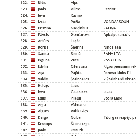
622.
Uldis
Alpe
623.
Jānis
Vilims
Petriot
624.
Ieva
Rusiņa
625.
Iveta
Poiša
VONDARSOUN
626.
Kristīne
Marčinkus
SALIŅA
627.
Pāvels
Gončarovs
Apkalposana/lv
628.
Artūrs
Lapšs
629.
Boriss
Šadrins
Nindzjaaa
630.
Sanita
Sirmā
PANATTA
631.
Ingūna
Zute
ZS54.ITBN
632.
Edvīns
Cifersons
Rīgas piensaimnie
633.
Aija
Pujāte
Fitnesa klubs F1
634.
Valdis
Šteinhards
2 Šteinhardi skrien
635.
Helvijs
Lucis
636.
Ieva
Galeniece
Ievas
637.
Egils
Pīlēģis
Stora Enso
638.
Aiga
Vīdmane
639.
Aigars
Vaitkevičs
640.
Daiga
Gulbe
Titurgas iespēju p
641.
Kristaps
Šteinbergs
642.
Jānis
Konutis