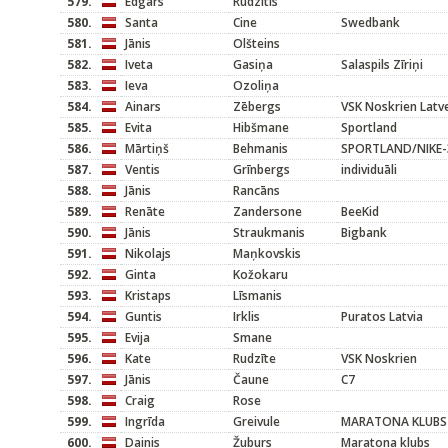
579.
Edgars
Rudzītis
580.
Santa
Cine
Swedbank
581.
Jānis
Olšteins
582.
Iveta
Gasiņa
Salaspils Zīriņi
583.
Ieva
Ozoliņa
584.
Ainars
Zēbergs
VSK Noskrien Lat
585.
Evita
Hibšmane
Sportland
586.
Mārtiņš
Behmanis
SPORTLAND/NIKE-
587.
Ventis
Grīnbergs
individuāli
588.
Jānis
Rancāns
589.
Renāte
Zandersone
BeeKid
590.
Jānis
Straukmanis
Bigbank
591.
Nikolajs
Maņkovskis
592.
Ginta
Kožokaru
593.
Kristaps
Līsmanis
594.
Guntis
Irklis
Puratos Latvia
595.
Evija
Smane
596.
Kate
Rudzīte
VSK Noskrien
597.
Jānis
Čaune
C7
598.
Craig
Rose
599.
Ingrīda
Greivule
MARATONA KLUBS
600.
Dainis
Žuburs
Maratona klubs