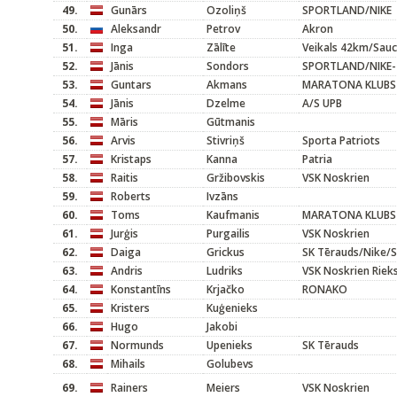
49.
Gunārs
Ozoliņš
SPORTLAND/NIKE
50.
Aleksandr
Petrov
Akron
51.
Inga
Zālīte
Veikals 42km/Sau
52.
Jānis
Sondors
SPORTLAND/NIKE-
53.
Guntars
Akmans
MARATONA KLUBS
54.
Jānis
Dzelme
A/S UPB
55.
Māris
Gūtmanis
56.
Arvis
Stivriņš
Sporta Patriots
57.
Kristaps
Kanna
Patria
58.
Raitis
Gržibovskis
VSK Noskrien
59.
Roberts
Ivzāns
60.
Toms
Kaufmanis
MARATONA KLUBS
61.
Jurģis
Purgailis
VSK Noskrien
62.
Daiga
Grickus
SK Tērauds/Nike/S
63.
Andris
Ludriks
VSK Noskrien Rieks
64.
Konstantīns
Krjačko
RONAKO
65.
Kristers
Kuģenieks
66.
Hugo
Jakobi
67.
Normunds
Upenieks
SK Tērauds
68.
Mihails
Golubevs
69.
Rainers
Meiers
VSK Noskrien