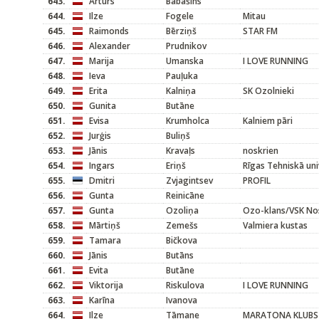
643.
Arturs
Babašins
644.
Ilze
Fogele
Mitau
645.
Raimonds
Bērziņš
STAR FM
646.
Alexander
Prudnikov
647.
Marija
Umanska
I LOVE RUNNING
648.
Ieva
Pauļuka
649.
Erita
Kalniņa
SK Ozolnieki
650.
Gunita
Butāne
651.
Evisa
Krumholca
Kalniem pāri
652.
Jurģis
Buliņš
653.
Jānis
Kravaļs
noskrien
654.
Ingars
Eriņš
Rīgas Tehniskā uni
655.
Dmitri
Zvjagintsev
PROFIL
656.
Gunta
Reinicāne
657.
Gunta
Ozoliņa
Ozo-klans/VSK No
658.
Mārtiņš
Zemešs
Valmiera kustas
659.
Tamara
Bičkova
660.
Jānis
Butāns
661.
Evita
Butāne
662.
Viktorija
Riskulova
I LOVE RUNNING
663.
Karīna
Ivanova
664.
Ilze
Tāmane
MARATONA KLUBS