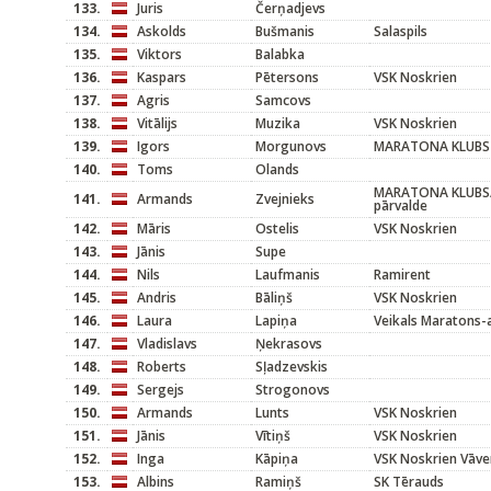
133.
Juris
Čerņadjevs
134.
Askolds
Bušmanis
Salaspils
135.
Viktors
Balabka
136.
Kaspars
Pētersons
VSK Noskrien
137.
Agris
Samcovs
138.
Vitālijs
Muzika
VSK Noskrien
139.
Igors
Morgunovs
MARATONA KLUBS
140.
Toms
Olands
MARATONA KLUBS/V
141.
Armands
Zvejnieks
pārvalde
142.
Māris
Ostelis
VSK Noskrien
143.
Jānis
Supe
144.
Nils
Laufmanis
Ramirent
145.
Andris
Bāliņš
VSK Noskrien
146.
Laura
Lapiņa
Veikals Maratons-
147.
Vladislavs
Ņekrasovs
148.
Roberts
Sļadzevskis
149.
Sergejs
Strogonovs
150.
Armands
Lunts
VSK Noskrien
151.
Jānis
Vītiņš
VSK Noskrien
152.
Inga
Kāpiņa
VSK Noskrien Vāve
153.
Albins
Ramiņš
SK Tērauds