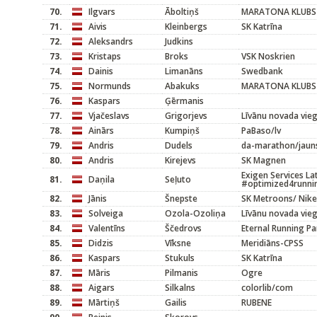
70.
Ilgvars
Āboltiņš
MARATONA KLUBS
71.
Aivis
Kleinbergs
SK Katrīna
72.
Aleksandrs
Judkins
73.
Kristaps
Broks
VSK Noskrien
74.
Dainis
Limanāns
Swedbank
75.
Normunds
Abakuks
MARATONA KLUBS
76.
Kaspars
Ģērmanis
77.
Vjačeslavs
Grigorjevs
Līvānu novada vieg
78.
Ainārs
Kumpiņš
PaBaso/lv
79.
Andris
Dudels
da-marathon/jaun
80.
Andris
Kirejevs
SK Magnen
Exigen Services La
81.
Daņila
Seļuto
#optimized4runni
82.
Jānis
Šnepste
SK Metroons/ Nike
83.
Solveiga
Ozola-Ozoliņa
Līvānu novada vieg
84.
Valentīns
Ščedrovs
Eternal Running Pa
85.
Didzis
Vīksne
Meridiāns-CPSS
86.
Kaspars
Stukuls
SK Katrīna
87.
Māris
Pilmanis
Ogre
88.
Aigars
Silkalns
colorlib/com
89.
Mārtiņš
Gailis
RUBENE