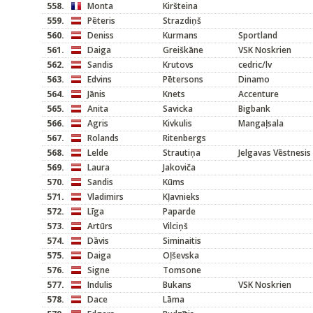
558.
Monta
Kiršteina
559.
Pēteris
Strazdiņš
560.
Deniss
Kurmans
Sportland
561.
Daiga
Greiškāne
VSK Noskrien
562.
Sandis
Krutovs
cedric/lv
563.
Edvins
Pētersons
Dinamo
564.
Jānis
Knets
Accenture
565.
Anita
Savicka
Bigbank
566.
Agris
Kivkulis
Mangaļsala
567.
Rolands
Ritenbergs
568.
Lelde
Strautiņa
Jelgavas Vēstnesis
569.
Laura
Jakoviča
570.
Sandis
Kūms
571.
Vladimirs
Kļavnieks
572.
Līga
Paparde
573.
Artūrs
Vilciņš
574.
Dāvis
Siminaitis
575.
Daiga
Oļševska
576.
Signe
Tomsone
577.
Indulis
Bukans
VSK Noskrien
578.
Dace
Lāma