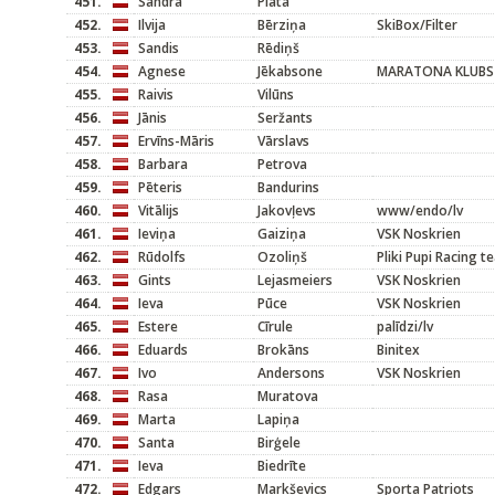
451.
Sandra
Platā
452.
Ilvija
Bērziņa
SkiBox/Filter
453.
Sandis
Rēdiņš
454.
Agnese
Jēkabsone
MARATONA KLUBS
455.
Raivis
Vilūns
456.
Jānis
Seržants
457.
Ervīns-Māris
Vārslavs
458.
Barbara
Petrova
459.
Pēteris
Bandurins
460.
Vitālijs
Jakovļevs
www/endo/lv
461.
Ieviņa
Gaiziņa
VSK Noskrien
462.
Rūdolfs
Ozoliņš
Pliki Pupi Racing 
463.
Gints
Lejasmeiers
VSK Noskrien
464.
Ieva
Pūce
VSK Noskrien
465.
Estere
Cīrule
palīdzi/lv
466.
Eduards
Brokāns
Binitex
467.
Ivo
Andersons
VSK Noskrien
468.
Rasa
Muratova
469.
Marta
Lapiņa
470.
Santa
Birģele
471.
Ieva
Biedrīte
472.
Edgars
Markševics
Sporta Patriots