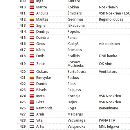
409.
Inga
Gintere
410.
Mārīte
Kokina
Noskrien/lv
411.
Andulis
Šmidlers
VSK Noskrien / LSC
412.
Mantas
Gedrimas
Bėgimo Klubas
413.
Signe
Jēkabsone
414.
Dmitrijs
Popoks
415.
Dzintra
Pence
416.
Gints
Kudiņš
vsk noskrien
417.
Kārlis
Ertmanis
418.
Emīls
Stallītis
DNB banka
Brasavs-
419.
Zintis
OK Alnis
Muižnieks
420.
Oskars
Bartuševics
Ventilators
421.
Rimvydas
Butkus
422.
Daniils
Blats
423.
Pāvels
Beļajevs
424.
Ineta
Korneja
VSK Noskrien
425.
Girts
Dejus
VSK Noskrien
426.
Raimonds
Roga
ReReRiRaRe
427.
Arnis
Mālbergs
428.
Vita
Vecvanaga
PANATTA
429.
Artis
Vaicjanoks
MNL Jelgava