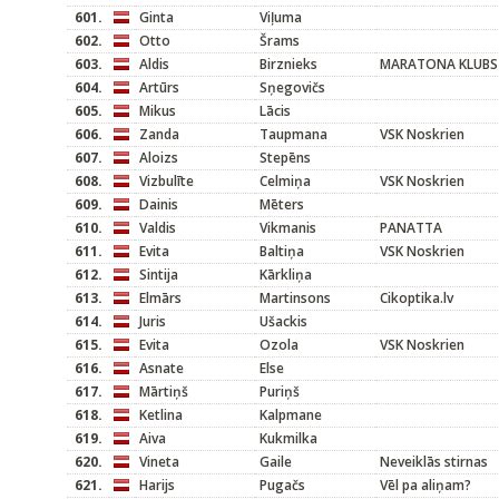
601.
Ginta
Viļuma
602.
Otto
Šrams
603.
Aldis
Birznieks
MARATONA KLUBS
604.
Artūrs
Sņegovičs
605.
Mikus
Lācis
606.
Zanda
Taupmana
VSK Noskrien
607.
Aloizs
Stepēns
608.
Vizbulīte
Celmiņa
VSK Noskrien
609.
Dainis
Mēters
610.
Valdis
Vikmanis
PANATTA
611.
Evita
Baltiņa
VSK Noskrien
612.
Sintija
Kārkliņa
613.
Elmārs
Martinsons
Cikoptika.lv
614.
Juris
Ušackis
615.
Evita
Ozola
VSK Noskrien
616.
Asnate
Else
617.
Mārtiņš
Puriņš
618.
Ketlina
Kalpmane
619.
Aiva
Kukmilka
620.
Vineta
Gaile
Neveiklās stirnas
621.
Harijs
Pugačs
Vēl pa aliņam?