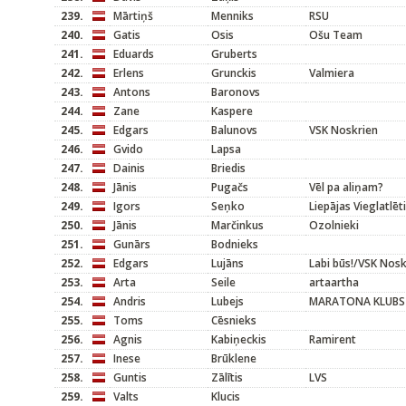
239.
Mārtiņš
Menniks
RSU
240.
Gatis
Osis
Ošu Team
241.
Eduards
Gruberts
242.
Erlens
Grunckis
Valmiera
243.
Antons
Baronovs
244.
Zane
Kaspere
245.
Edgars
Balunovs
VSK Noskrien
246.
Gvido
Lapsa
247.
Dainis
Briedis
248.
Jānis
Pugačs
Vēl pa aliņam?
249.
Igors
Seņko
Liepājas Vieglatlēt
250.
Jānis
Marčinkus
Ozolnieki
251.
Gunārs
Bodnieks
252.
Edgars
Lujāns
Labi būs!/VSK Nosk
253.
Arta
Seile
artaartha
254.
Andris
Lubejs
MARATONA KLUBS
255.
Toms
Cēsnieks
256.
Agnis
Kabiņeckis
Ramirent
257.
Inese
Brūklene
258.
Guntis
Zālītis
LVS
259.
Valts
Klucis