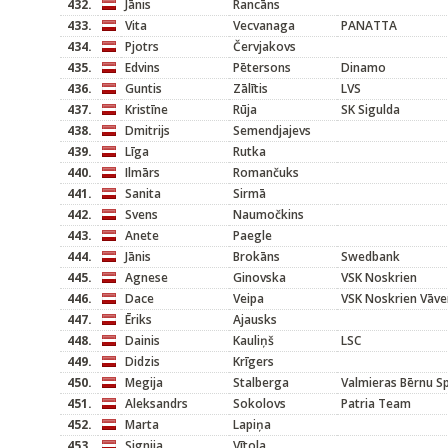
432.
Jānis
Rancāns
433.
Vita
Vecvanaga
PANATTA
434.
Pjotrs
Červjakovs
435.
Edvins
Pētersons
Dinamo
436.
Guntis
Zālītis
LVS
437.
Kristīne
Rūja
SK Sigulda
438.
Dmitrijs
Semendjajevs
439.
Līga
Rutka
440.
Ilmārs
Romančuks
441.
Sanita
Sirmā
442.
Svens
Naumočkins
443.
Anete
Paegle
444.
Jānis
Brokāns
Swedbank
445.
Agnese
Ginovska
VSK Noskrien
446.
Dace
Veipa
VSK Noskrien Vāve
447.
Ēriks
Ajausks
448.
Dainis
Kauliņš
LSC
449.
Didzis
Krīgers
450.
Megija
Stalberga
Valmieras Bērnu S
451.
Aleksandrs
Sokolovs
Patria Team
452.
Marta
Lapiņa
453.
Signija
Vītola