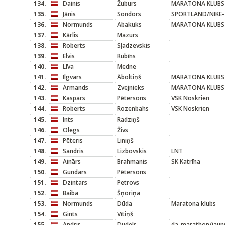
134.
Dainis
Žuburs
MARATONA KLUBS
135.
Jānis
Sondors
SPORTLAND/NIKE-
136.
Normunds
Abakuks
MARATONA KLUBS
137.
Kārlis
Mazurs
138.
Roberts
Sļadzevskis
139.
Elvis
Rubīns
140.
Līva
Medne
141.
Ilgvars
Āboltiņš
MARATONA KLUBS
142.
Armands
Zvejnieks
MARATONA KLUBS
143.
Kaspars
Pētersons
VSK Noskrien
144.
Roberts
Rozenbahs
VSK Noskrien
145.
Ints
Radziņš
146.
Olegs
Živs
147.
Pēteris
Liniņš
148.
Sandris
Lizbovskis
LNT
149.
Ainārs
Brahmanis
SK Katrīna
150.
Gundars
Pētersons
151.
Dzintars
Petrovs
152.
Baiba
Šņoriņa
153.
Normunds
Dūda
Maratona klubs
154.
Gints
Vītiņš
155.
Andris
Dudels
da-marathon/jaun