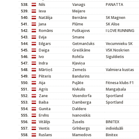
538.
Nils
Vanags
PANATTA
539.
Ieva
Meijere
540.
Natālija
Bernāne
SK Magnen
541.
Jana
Plūme
SK Alise
542.
Romāns
Puškajovs
I LOVE RUNNING
543.
Evija
Smane
544.
Edgars
Getmančuks
Vecumnieku SK
545.
Daiga
Greiškāne
VSK Noskrien
546.
Ivo
Rohtla
Siguldietis
547.
Indra
Kļaviņa
548.
Mārtiņš
Zemešs
Valmiera kustas
549.
Pēteris
Bandurins
550.
Aija
Pujāte
Fitnesa klubs F1
551.
Agris
Kivkulis
Mangaļsala
552.
Zane
Visendorfa
Sportland
553.
Baiba
Damberga
Sportland
554.
Gunita
Daldere
555.
Ervīns
Ivanovskis
556.
Vitālijs
Žuselis
BINITEX
557.
Ventis
Grīnbergs
individuāli
558.
Ruslans
Mamedovs
Binitex