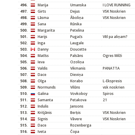
496.
Marija
Umanska
I LOVE RUNNING
497.
Girts
Dejus
VSK Noskrien
498.
Lāsma
Āboliņa
VSK Noskrien
499.
Sana
Rūnika
500.
Margarita
Petelina
501.
Harijs
Pugačs
Vēl pa aliņam?
502.
Inga
Laugale
503.
Danny
Doucette
504.
Matīss
Palsāns
Ogres Milži
505.
Ieva
Ozoliņa
506.
Valdis
Vikmanis
PANATTA
507.
Dace
Dieviņa
508.
Olga
Korabo
L-Ekspresis
509.
Normunds
Vilūns
vsk noskrien
510.
Galina
Vovkoboy
Spiros
511.
Samanta
Petakova
21
512.
Indulis
Jansons
513.
Krišjānis
Berķis
VSK Noskrien
514.
Signis
Vāvere
VSK Noskrien
515.
Dace
Rozenberga
516.
Iveta
Čopa