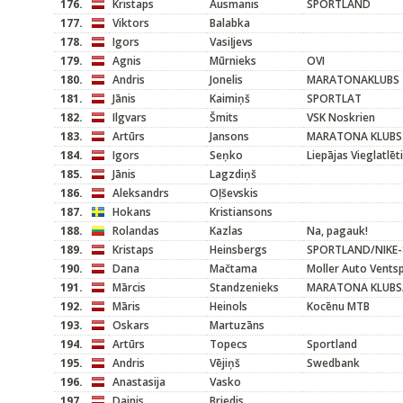
176.
Kristaps
Ausmanis
SPORTLAND
177.
Viktors
Balabka
178.
Igors
Vasiļjevs
179.
Agnis
Mūrnieks
OVI
180.
Andris
Jonelis
MARATONAKLUBS
181.
Jānis
Kaimiņš
SPORTLAT
182.
Ilgvars
Šmits
VSK Noskrien
183.
Artūrs
Jansons
MARATONA KLUBS
184.
Igors
Seņko
Liepājas Vieglatlēt
185.
Jānis
Lagzdiņš
186.
Aleksandrs
Oļševskis
187.
Hokans
Kristiansons
188.
Rolandas
Kazlas
Na, pagauk!
189.
Kristaps
Heinsbergs
SPORTLAND/NIKE-
190.
Dana
Mačtama
Moller Auto Ventsp
191.
Mārcis
Standzenieks
MARATONA KLUBS/
192.
Māris
Heinols
Kocēnu MTB
193.
Oskars
Martuzāns
194.
Artūrs
Topecs
Sportland
195.
Andris
Vējiņš
Swedbank
196.
Anastasija
Vasko
197.
Dainis
Briedis