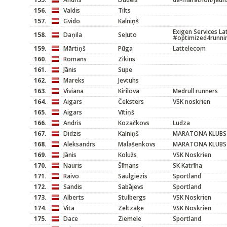
156.
Valdis
Tilts
157.
Gvido
Kalniņš
Exigen Services La
158.
Daņila
Seļuto
#optimized4runni
159.
Mārtiņš
Pūga
Lattelecom
160.
Romans
Zikins
161.
Jānis
Supe
162.
Mareks
Jevtuhs
163.
Viviana
Kirilova
Medrull runners
164.
Aigars
Čeksters
VSK noskrien
165.
Aigars
Vītiņš
166.
Andris
Kozačkovs
Ludza
167.
Didzis
Kalniņš
MARATONA KLUBS
168.
Aleksandrs
Malašenkovs
MARATONA KLUBS
169.
Jānis
Kolužs
VSK Noskrien
170.
Nauris
Šīmans
SK Katrīna
171.
Raivo
Saulgiezis
Sportland
172.
Sandis
Sabājevs
Sportland
173.
Alberts
Stulbergs
VSK Noskrien
174.
Vita
Zeltzaķe
VSK Noskrien
175.
Dace
Ziemele
Sportland