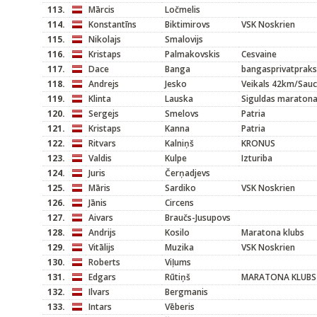
113.
Mārcis
Ločmelis
114.
Konstantīns
Biktimirovs
VSK Noskrien
115.
Nikolajs
Smalovijs
116.
Kristaps
Palmakovskis
Cesvaine
117.
Dace
Banga
bangasprivatpraks
118.
Andrejs
Jesko
Veikals 42km/Sau
119.
Klinta
Lauska
Siguldas maratona
120.
Sergejs
Smelovs
Patria
121.
Kristaps
Kanna
Patria
122.
Ritvars
Kalniņš
KRONUS
123.
Valdis
Kulpe
Izturiba
124.
Juris
Čerņadjevs
125.
Māris
Sardiko
VSK Noskrien
126.
Jānis
Circens
127.
Aivars
Braučs-Jusupovs
128.
Andrijs
Kosilo
Maratona klubs
129.
Vitālijs
Muzika
VSK Noskrien
130.
Roberts
Viļums
131.
Edgars
Rūtiņš
MARATONA KLUBS
132.
Ilvars
Bergmanis
133.
Intars
Vēberis