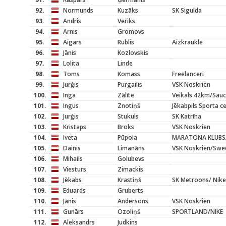
92.
Normunds
Kuzāks
SK Sigulda
93.
Andris
Veriks
94.
Arnis
Gromovs
95.
Aigars
Rublis
Aizkraukle
96.
Jānis
Kozlovskis
97.
Lolita
Linde
98.
Toms
Komass
Freelanceri
99.
Jurģis
Purgailis
VSK Noskrien
100.
Inga
Zālīte
Veikals 42km/Sau
101.
Ingus
Znotiņš
Jēkabpils Sporta c
102.
Jurģis
Stukuls
SK Katrīna
103.
Kristaps
Broks
VSK Noskrien
104.
Iveta
Pūpola
MARATONA KLUBS
105.
Dainis
Limanāns
VSK Noskrien/Swe
106.
Mihails
Golubevs
107.
Viesturs
Zimackis
108.
Jēkabs
Krastiņš
SK Metroons/ Nike
109.
Eduards
Gruberts
110.
Jānis
Andersons
VSK Noskrien
111.
Gunārs
Ozoliņš
SPORTLAND/NIKE
112.
Aleksandrs
Judkins