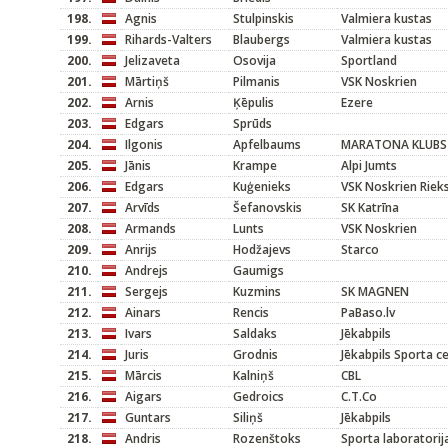
198.
Agnis
Stulpinskis
Valmiera kustas
199.
Rihards-Valters
Blaubergs
Valmiera kustas
200.
Jelizaveta
Osovija
Sportland
201.
Mārtiņš
Pilmanis
VSK Noskrien
202.
Arnis
Ķēpulis
Ezere
203.
Edgars
Sprūds
204.
Ilgonis
Apfelbaums
MARATONA KLUBS
205.
Jānis
Krampe
Alpi Jumts
206.
Edgars
Kuģenieks
VSK Noskrien Rieks
207.
Arvīds
Šefanovskis
SK Katrīna
208.
Armands
Lunts
VSK Noskrien
209.
Anrijs
Hodžajevs
Starco
210.
Andrejs
Gaumigs
211.
Sergejs
Kuzmins
SK MAGNEN
212.
Ainars
Rencis
PaBaso.lv
213.
Ivars
Saldaks
Jēkabpils
214.
Juris
Grodnis
Jēkabpils Sporta c
215.
Mārcis
Kalniņš
CBL
216.
Aigars
Gedroics
C.T.Co
217.
Guntars
Siliņš
Jēkabpils
218.
Andris
Rozenštoks
Sporta laboratorij