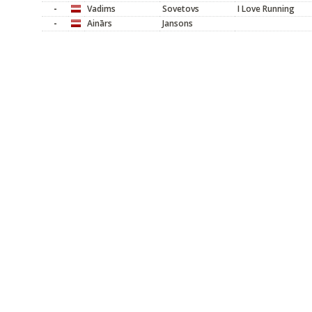
-
Vadims
Sovetovs
I Love Running
-
Ainārs
Jansons