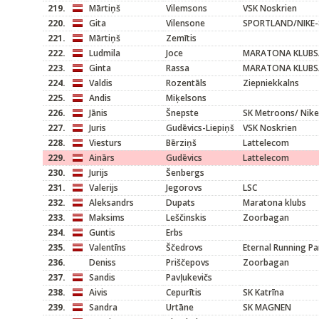
219.
Mārtiņš
Vilemsons
VSK Noskrien
220.
Gita
Vilensone
SPORTLAND/NIKE-
221.
Mārtiņš
Zemītis
222.
Ludmila
Joce
MARATONA KLUBS/
223.
Ginta
Rassa
MARATONA KLUBS/
224.
Valdis
Rozentāls
Ziepniekkalns
225.
Andis
Miķelsons
226.
Jānis
Šnepste
SK Metroons/ Nike
227.
Juris
Gudēvics-Liepiņš
VSK Noskrien
228.
Viesturs
Bērziņš
Lattelecom
229.
Ainārs
Gudēvics
Lattelecom
230.
Jurijs
Šenbergs
231.
Valerijs
Jegorovs
LSC
232.
Aleksandrs
Dupats
Maratona klubs
233.
Maksims
Leščinskis
Zoorbagan
234.
Guntis
Erbs
235.
Valentīns
Ščedrovs
Eternal Running Pa
236.
Deniss
Priščepovs
Zoorbagan
237.
Sandis
Pavļukevičs
238.
Aivis
Cepurītis
SK Katrīna
239.
Sandra
Urtāne
SK MAGNEN