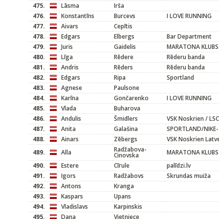
475.
Lāsma
Irša
476.
Konstantīns
Burcevs
I LOVE RUNNING
477.
Aivars
Cepītis
478.
Edgars
Elbergs
Bar Department
479.
Juris
Gaidelis
MARATONA KLUBS
480.
Līga
Rēdere
Rēderu banda
481.
Andris
Rēders
Rēderu banda
482.
Edgars
Ripa
Sportland
483.
Agnese
Paulsone
484.
Karīna
Gončarenko
I LOVE RUNNING
485.
Vlada
Buharova
486.
Andulis
Šmidlers
VSK Noskrien / LSC
487.
Anita
Galašina
SPORTLAND/NIKE-
488.
Ainars
Zēbergs
VSK Noskrien Lat
Radžabova-
489.
Alla
MARATONA KLUBS
Cinovska
490.
Estere
Cīrule
palīdzi.lv
491.
Igors
Radžabovs
Skrundas muiža
492.
Antons
Kranga
493.
Kaspars
Upans
494.
Vladislavs
Karpinskis
495.
Dana
Vietniece