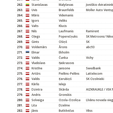
262.
Stanislavas
Malyševas
Joniškio dviratinink
263.
Uvis
Braunfelds
Moller Auto Ventsp
264.
Māris
Videmanis
265.
Igors
Veliks
266.
Valts
Klucis
267.
Nils
Laufmanis
Ramirent
268.
Oļegs
Poperečņuks
SK Metroons/ Nike
269.
Gints
Ošiņš
SK
270.
Voldemārs
Ārons
abc93
271.
Elmar
Ekholm
272.
Valdis
Čunka
Vichy
273.
Vladislavs
Ņekrasovs
274.
Kristīne
Jansone
Swedbank
275.
Artūrs
Pielēns-Pelēns
Lattelecom
276.
Valdis
Ķerubiņš
SK Ozolnieki
277.
Kārlis
Ielejs
278.
Dzintra
Skārda
AIZKRAUKLE / VSK 
279.
Andris
Gronskis
280.
Solveiga
Ozola-Ozoliņa
Līvānu novada vieg
281.
Lita
Dzelme
282.
Jānis
Butkēvičus
Vēss