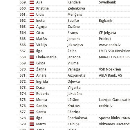
559.
Aija
Kandele
Swedbank
560.
Kristīne
Zeļenkova
561.
Uldis
Menģelis
562.
Ineta
Saulīte
Bigbank
563.
Agnija
Zizlāne
564.
Otto
Šrams
CF-Jelgava
565.
Matīss
Jansons
Priekuļi
566.
Vitālijs
Jakovļevs
www.endo.lv
567.
Ilga
Žeibe
LMT/ VSK Noskrie
568.
Linda-Marija
Jansone
MARATONA KLUBS
569.
Ginta
Viļuma
570.
Žanna
Vanaga
VSK Noskrien
571.
Ainārs
Aizpurietis
ABLV Bank, AS
572.
Ingrīda
Diļevka
573.
Dace
Vilgerte
574.
Roberts
Jakubāns
575.
Monta
Lācāne
Latvijas Gaisa sat
576.
Sandis
Krutovs
cedric.lv
577.
Santa
Bērziņa
578.
Ilga
Ščerbakova
Sporta klubs PAN
579.
Marts
Kalniņš
Vidzemes Būvservi