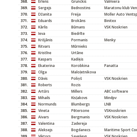
368.
Erlens
Grunckis
Valmiera
369.
Sergejs
Bednostins
Maratonu klub Ven
370.
Džanita
Freija
Moller Auto Ventsp
371.
Eduards
Brokāns
Binitex
372.
Kārlis
Būmans
VSK Noskrien
373.
Ieva
Biedrīte
374.
Krišjānis
Pormanis
Menky
375.
Ritvars
Mūrnieks
376.
Kristīne
Urtāne
377.
Kaspars
Kadiķis
378.
Ekaterina
Korobkina
Panatta
379.
Olga
Maloļetnikova
380.
Dāvis
Poliņš
VSK Noskrien
381.
Roberts
Rozis
382.
Artūrs
Millers
ABC software
383.
Mihails
Kisļakovs
Mindpv
384.
Normunds
Blumbergs
LNB
385.
Vineta
Pētersone
VSKnoskrien
386.
Aivars
Bergmanis
VSK Noskrien
387.
Valentina
Zadereja
388.
Aleksejs
Bogdanecs
Maritime Sport C
389.
Viktors
Saveļjevs
VSK Noskrien