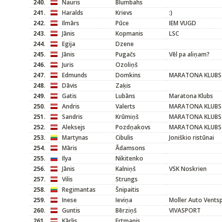
240.
Nauris
Blumbahs
241.
Haralds
Krievs
:)
242.
Ilmārs
Pūce
IEM VUGD
243.
Jānis
Kopmanis
LSC
244.
Egija
Dzene
245.
Jānis
Pugačs
Vēl pa aliņam?
246.
Juris
Ozoliņš
247.
Edmunds
Domkins
MARATONA KLUBS
248.
Dāvis
Zaķis
249.
Gatis
Lubāns
Maratona Klubs
250.
Andris
Valerts
MARATONA KLUBS
251.
Sandris
Krūmiņš
MARATONA KLUBS
252.
Aleksejs
Pozdņakovs
MARATONA KLUBS
253.
Martynas
Cibulis
Joniškio ristūnai
254.
Māris
Ādamsons
255.
Ilya
Nikitenko
256.
Jānis
Kalniņš
VSK Noskrien
257.
Vilis
Strungs
258.
Regimantas
Šnipaitis
259.
Inese
Ieviņa
Moller Auto Ventsp
260.
Guntis
Bērziņš
VIVASPORT
261.
Kārlis
Ertmanis