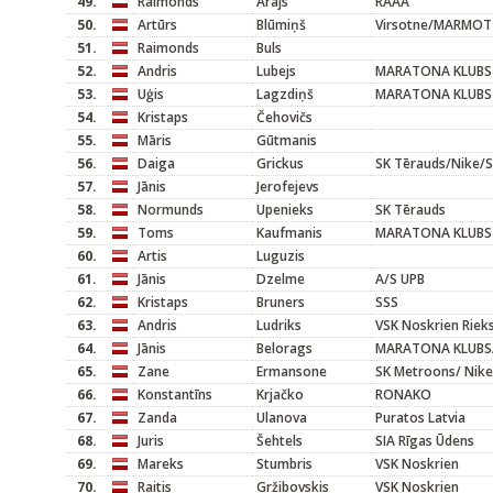
49.
Raimonds
Arājs
RAAA
50.
Artūrs
Blūmiņš
Virsotne/MARMOT
51.
Raimonds
Buls
52.
Andris
Lubejs
MARATONA KLUBS
53.
Uģis
Lagzdiņš
MARATONA KLUBS
54.
Kristaps
Čehovičs
55.
Māris
Gūtmanis
56.
Daiga
Grickus
SK Tērauds/Nike/S
57.
Jānis
Jerofejevs
58.
Normunds
Upenieks
SK Tērauds
59.
Toms
Kaufmanis
MARATONA KLUBS
60.
Artis
Luguzis
61.
Jānis
Dzelme
A/S UPB
62.
Kristaps
Bruners
SSS
63.
Andris
Ludriks
VSK Noskrien Rieks
64.
Jānis
Belorags
MARATONA KLUBS/
65.
Zane
Ermansone
SK Metroons/ Nike
66.
Konstantīns
Krjačko
RONAKO
67.
Zanda
Ulanova
Puratos Latvia
68.
Juris
Šehtels
SIA Rīgas Ūdens
69.
Mareks
Stumbris
VSK Noskrien
70.
Raitis
Gržibovskis
VSK Noskrien