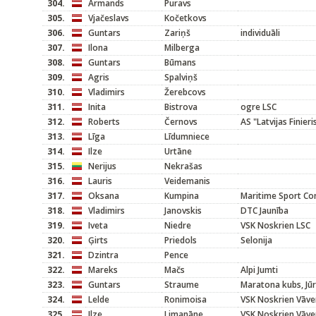
304.
Armands
Puravs
305.
Vjačeslavs
Kočetkovs
306.
Guntars
Zariņš
individuāli
307.
Ilona
Milberga
308.
Guntars
Būmans
309.
Agris
Spalviņš
310.
Vladimirs
Žerebcovs
311.
Inita
Bistrova
ogre LSC
312.
Roberts
Černovs
AS "Latvijas Finieri
313.
Līga
Līdumniece
314.
Ilze
Urtāne
315.
Nerijus
Nekrašas
316.
Lauris
Veidemanis
317.
Oksana
Kumpina
Maritime Sport C
318.
Vladimirs
Janovskis
DTC Jaunība
319.
Iveta
Niedre
VSK Noskrien LSC
320.
Ģirts
Priedols
Selonija
321.
Dzintra
Pence
322.
Mareks
Mačs
Alpi Jumti
323.
Guntars
Straume
Maratona kubs, Jū
324.
Lelde
Ronimoisa
VSK Noskrien Vāve
325.
Ilze
Limanāne
VSK Noskrien Vāve