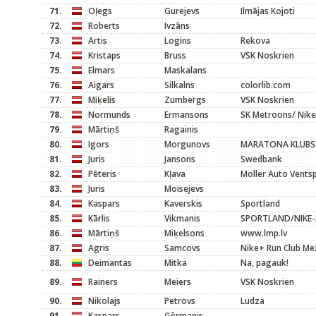
71.
Oļegs
Gurejevs
Ilmājas Kojoti
72.
Roberts
Ivzāns
73.
Artis
Logins
Rekova
74.
Kristaps
Bruss
VSK Noskrien
75.
Elmars
Maskalans
76.
Aigars
Silkalns
colorlib.com
77.
Miķelis
Zumbergs
VSK Noskrien
78.
Normunds
Ermansons
SK Metroons/ Nike
79.
Mārtiņš
Ragainis
80.
Igors
Morgunovs
MARATONA KLUBS
81.
Juris
Jansons
Swedbank
82.
Pēteris
Kļava
Moller Auto Ventsp
83.
Juris
Moisejevs
84.
Kaspars
Kaverskis
Sportland
85.
Kārlis
Vikmanis
SPORTLAND/NIKE-
86.
Mārtiņš
Miķelsons
www.lmp.lv
87.
Agris
Samcovs
Nike+ Run Club Me
88.
Deimantas
Mitka
Na, pagauk!
89.
Rainers
Meiers
VSK Noskrien
90.
Nikolajs
Petrovs
Ludza
91.
Kaspars
Ģērmanis