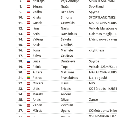
7.
Kristaps
Vējš-Āboliņš
SPORTLAND/NIKE
8.
Edgars
Gjačs
Sportland
9.
Vadim
Drozdov
Spyros
10.
Krists
Siņicins
SPORTLAND/NIKE
11.
Guntis
Grīnvalds
MARATONA KLUBS
12.
Jānis
Gailis
Veikals Maratons-
13.
Artis
Dāvidnieks
Gaismas maģija - 
14.
Valērijs
Šakelis
Līvānu novada vieg
15.
Ansis
Ozoliņš
16.
Ilona
Marhele
cityfitness
17.
Salvis
Gruševs
18.
Luiza
Dmitrieva
Spyros
19.
Reinis
Tops
Veikals 42km/Sau
20.
Aigars
Matisons
MARATONA KLUBS
21.
Petras
Pranckūnas
Na, pagauk!
22.
Oskars
Blaus
NBS
23.
Uldis
Briedis
SK Tērauds-1/2BE
24.
Mareks
Antons
25.
Andis
Dēze
Zante
26.
Zandis
Zvirbulis
27.
Mārcis
Upens
SK Metroons/ Nike
VSK Noskrien, Liepā