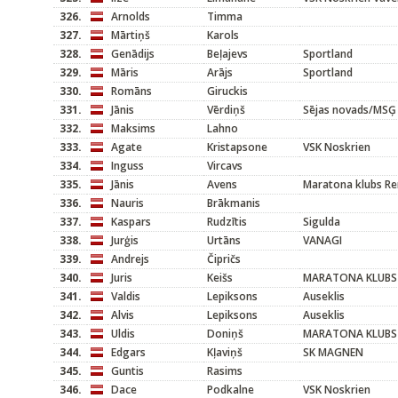
326.
Arnolds
Timma
327.
Mārtiņš
Karols
328.
Genādijs
Beļajevs
Sportland
329.
Māris
Arājs
Sportland
330.
Romāns
Giruckis
331.
Jānis
Vērdiņš
Sējas novads/MSĢ
332.
Maksims
Lahno
333.
Agate
Kristapsone
VSK Noskrien
334.
Inguss
Vircavs
335.
Jānis
Avens
Maratona klubs R
336.
Nauris
Brākmanis
337.
Kaspars
Rudzītis
Sigulda
338.
Jurģis
Urtāns
VANAGI
339.
Andrejs
Čipričs
340.
Juris
Keišs
MARATONA KLUBS
341.
Valdis
Lepiksons
Auseklis
342.
Alvis
Lepiksons
Auseklis
343.
Uldis
Doniņš
MARATONA KLUBS
344.
Edgars
Kļaviņš
SK MAGNEN
345.
Guntis
Rasims
346.
Dace
Podkalne
VSK Noskrien