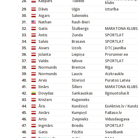
28.
Kaspars
Tūbelis
klubs
29.
Dāvis
Uļģis
Izturība
30.
Aigars
Salenieks
31.
Nathan
Rauh-Bieri
32.
Gatis
Štulbergs
MARATONA KLUBS
33.
Antis
Zunda
SPORTLAT
34.
Salvis
Brasavs
SPORTLAT
35.
Aivars
Uzols
DTC Jaunība
36.
Jolanta
Liepiņa
Prorunner.ee
37.
Valdis
Ņilovs
SPORTLAT
38.
Normunds
Bremze
Rīga
39.
Normunds
Laucis
Aizkraukle
40.
Arvis
Stivriņš
Puratos Latvia
41.
Einārs
Šillers
MARATONA KLUBS
42.
Dovydas
Sankauskas
Ilginuotoliai.lt
43.
Kristers
Kuģenieks
44.
Āris
Kundziņš
EsiAktivs.lv / Kundz
45.
Ainārs
Kumpiņš
PaBaso.lv
46.
Artis
Zvejnieks
Vidusdaugava
47.
Ingmārs
Briedis
SPORTLAT
48.
Gatis
Pūcītis
Swedbank