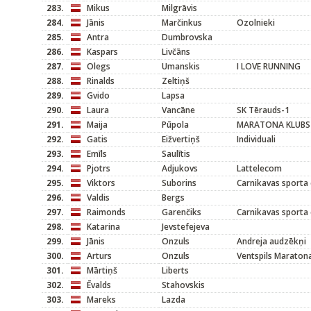
283.
Mikus
Milgrāvis
284.
Jānis
Marčinkus
Ozolnieki
285.
Antra
Dumbrovska
286.
Kaspars
Livčāns
287.
Olegs
Umanskis
I LOVE RUNNING
288.
Rinalds
Zeltiņš
289.
Gvido
Lapsa
290.
Laura
Vancāne
SK Tērauds-1
291.
Maija
Pūpola
MARATONA KLUBS
292.
Gatis
Eižvertiņš
Individuali
293.
Emīls
Saulītis
294.
Pjotrs
Adjukovs
Lattelecom
295.
Viktors
Suborins
Carnikavas sporta 
296.
Valdis
Bergs
297.
Raimonds
Garenčiks
Carnikavas sporta 
298.
Katarina
Jevstefejeva
299.
Jānis
Onzuls
Andreja audzēkņi
300.
Arturs
Onzuls
Ventspils Maraton
301.
Mārtiņš
Liberts
302.
Ēvalds
Stahovskis
303.
Mareks
Lazda