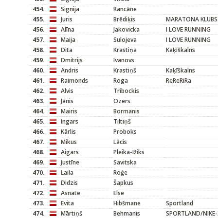
454.
Signija
Rancāne
455.
Juris
Brēdiķis
MARATONA KLUBS
456.
Alīna
Jakovicka
I LOVE RUNNING
457.
Maija
Sulojeva
I LOVE RUNNING
458.
Dita
Krastiņa
Kaķīškalns
459.
Dmitrijs
Ivanovs
460.
Andris
Krastiņš
Kaķīškalns
461.
Raimonds
Roga
ReReRiRa
462.
Alvis
Tribockis
463.
Jānis
Ozers
464.
Mairis
Bormanis
465.
Ingars
Tiltiņš
466.
Kārlis
Proboks
467.
Mikus
Lācis
468.
Aigars
Pleika-Ižiks
469.
Justīne
Savitska
470.
Laila
Roģe
471.
Didzis
Šapkus
472.
Asnate
Else
473.
Evita
Hibšmane
Sportland
474.
Mārtiņš
Behmanis
SPORTLAND/NIKE-