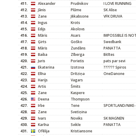
411.
Alexander
Prudnikov
I LOVE RUNNING
412.
Jānis
Plūme
SK Alise
413.
Zane
Jēkabsone
VFK DRUVA
414.
Ingus
Krots
415.
Edijs
Akolovs
416.
Māris
Asars
IMPOSSIBLE IS NO
417.
Ģirts
Goško
Swedbank
418.
Māris
Zundāns
PANATTA
419.
Baiba
Zīberga
Bitītes
420.
Juris
Porietis
pats par sevi
421.
Ekaterina
Izotova
?????? Spiros
422.
Elīna
Drēziņa
OneDanone
423.
Harijs
Vagars
424.
Artis
Šmits
425.
Zane
Kaspere
426.
Deena
Thompson
427.
Irbe
Tene
SPORTLAND/NIKE-
428.
Zane
Svetiņina
429.
Ivars
Noviks
SK MAGNEN
430.
Karīna
Svikle
PANATTA
431.
Ofēlija
Kristiansone