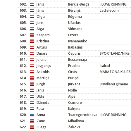
602.
Janis
Berķis-Bergs
I LOVE RUNNING
603.
Jānis
Bērziņš
Lattelecom
604.
Olga
Rūguma
605.
Juris
Ušackis
606.
Aiga
Vīdmane
607.
Kaspars
Ozers
608.
Kristina
Ivanenenko
609.
Arturs
Babašins
610.
Dinars
Čepuris
SPORTLAND/NIKE-
611.
Jeļena
Bescennaja
612.
Jevgenijs
Prudins
Italcaf
613.
Askolds
Cirsis
MARATONA KLUBS
614.
Mārtiņš
Puriņš
615.
Jurģis
Jurkāns
Brīvdienu ģimene
616.
Jānis
Nolle
617.
Uldis
Alpe
618.
Džineta
Ceimere
619.
Ruta
Kalņina
620.
Anna
Tsaregorodtseva
I LOVE RUNNING
621.
Zane
Mihailova
622.
Oļegs
Žakovs