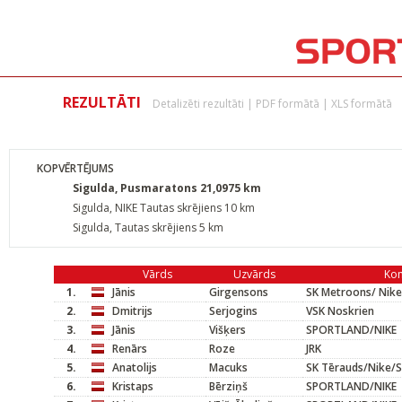
REZULTĀTI
Detalizēti rezultāti
|
PDF formātā
|
XLS formātā
KOPVĒRTĒJUMS
Sigulda, Pusmaratons 21,0975 km
Sigulda, NIKE Tautas skrējiens 10 km
Sigulda, Tautas skrējiens 5 km
Vārds
Uzvārds
Ko
1.
Jānis
Girgensons
SK Metroons/ Nike
2.
Dmitrijs
Serjogins
VSK Noskrien
3.
Jānis
Višķers
SPORTLAND/NIKE
4.
Renārs
Roze
JRK
5.
Anatolijs
Macuks
SK Tērauds/Nike/S
6.
Kristaps
Bērziņš
SPORTLAND/NIKE