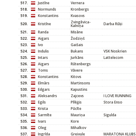
517.
Justīne
Vernera
518.
Normunds
Kronbergs
519.
Konstantins
Kvasovs
Zvingēvica-
520.
Kristīne
Darba Rūķi
Kalniņa
521.
Randa
Misāne
522.
Aigars
Žodziņš
523.
Ivo
Gaišais
524.
Indulis
Bukans
VSK Noskrien
525.
Intars
Jurkāns
Lattelecom
526.
Aigars
Rūtenbergs
527.
Toms
Vāvere
528.
Konstantins
Kitovs
529.
Elmārs
Martinsons
530.
Edgars
Kapustins
531.
Aleksandrs
Zajcevs
I LOVE RUNNING
532.
Egils
Pīlēģis
Stora Enso
533.
Krista
Pūcīte
534.
Sarmīte
Mauriņa
Sigulda
535.
Ivars
Kore
536.
Oleg
Mihalkov
537.
Ingrīda
Greivule
MARATONA KLUBS