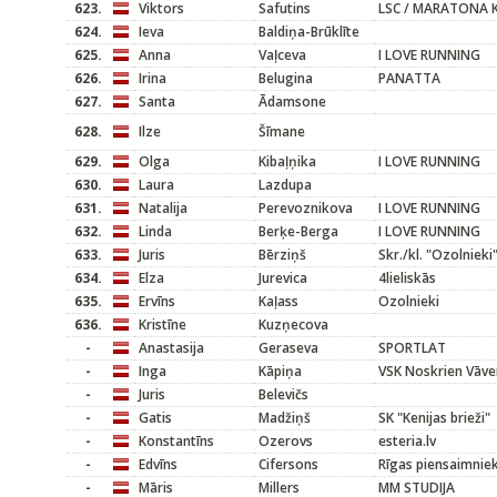
623.
Viktors
Safutins
LSC / MARATONA 
624.
Ieva
Baldiņa-Brūklīte
625.
Anna
Vaļceva
I LOVE RUNNING
626.
Irina
Belugina
PANATTA
627.
Santa
Ādamsone
628.
Ilze
Šīmane
629.
Olga
Kibaļņika
I LOVE RUNNING
630.
Laura
Lazdupa
631.
Natalija
Perevoznikova
I LOVE RUNNING
632.
Linda
Berķe-Berga
I LOVE RUNNING
633.
Juris
Bērziņš
Skr./kl. "Ozolnieki
634.
Elza
Jurevica
4lieliskās
635.
Ervīns
Kaļass
Ozolnieki
636.
Kristīne
Kuzņecova
-
Anastasija
Geraseva
SPORTLAT
-
Inga
Kāpiņa
VSK Noskrien Vāve
-
Juris
Belevičs
-
Gatis
Madžiņš
SK "Kenijas brieži"
-
Konstantīns
Ozerovs
esteria.lv
-
Edvīns
Cifersons
Rīgas piensaimnie
-
Māris
Millers
MM STUDIJA