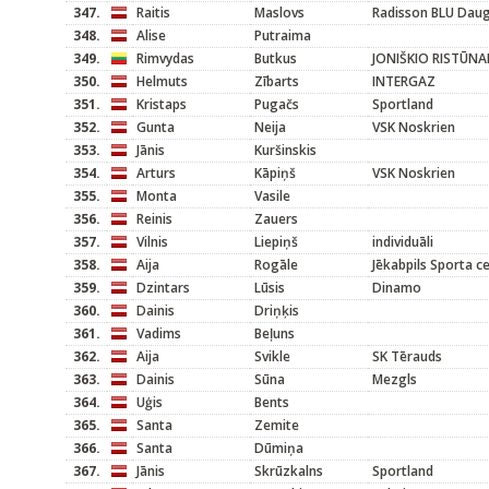
347.
Raitis
Maslovs
Radisson BLU Dau
348.
Alise
Putraima
349.
Rimvydas
Butkus
JONIŠKIO RISTŪNA
350.
Helmuts
Zībarts
INTERGAZ
351.
Kristaps
Pugačs
Sportland
352.
Gunta
Neija
VSK Noskrien
353.
Jānis
Kuršinskis
354.
Arturs
Kāpiņš
VSK Noskrien
355.
Monta
Vasile
356.
Reinis
Zauers
357.
Vilnis
Liepiņš
individuāli
358.
Aija
Rogāle
Jēkabpils Sporta c
359.
Dzintars
Lūsis
Dinamo
360.
Dainis
Driņķis
361.
Vadims
Beļuns
362.
Aija
Svikle
SK Tērauds
363.
Dainis
Sūna
Mezgls
364.
Uģis
Bents
365.
Santa
Zemite
366.
Santa
Dūmiņa
367.
Jānis
Skrūzkalns
Sportland