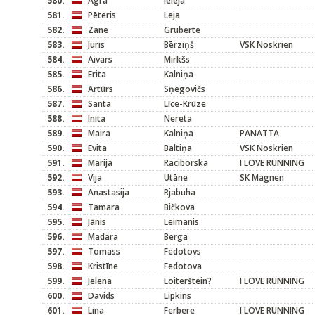
580.
Agra
Ieleja
581.
Pēteris
Leja
582.
Zane
Gruberte
583.
Juris
Bērziņš
VSK Noskrien
584.
Aivars
Mirkšs
585.
Erita
Kalniņa
586.
Artūrs
Sņegovičs
587.
Santa
Līce-Krūze
588.
Inita
Nereta
589.
Maira
Kalniņa
PANATTA
590.
Evita
Baltiņa
VSK Noskrien
591.
Marija
Raciborska
I LOVE RUNNING
592.
Vija
Utāne
SK Magnen
593.
Anastasija
Rjabuha
594.
Tamara
Bičkova
595.
Jānis
Leimanis
596.
Madara
Berga
597.
Tomass
Fedotovs
598.
Kristīne
Fedotova
599.
Jelena
Loiterštein?
I LOVE RUNNING
600.
Davids
Lipkins
601.
Lina
Ferbere
I LOVE RUNNING